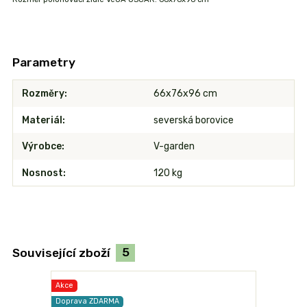
Parametry
Rozměry
66x76x96 cm
Materiál
severská borovice
Výrobce
V-garden
Nosnost
120 kg
Související zboží
5
Akce
Doprava ZDARMA