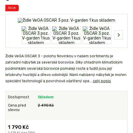
Akce
Židle VeGA OSCAR 3 - polohy Novinkou v našem sortimentu je
zahradní nábytek ze severské borovice. Díky chladným klimatickým
podmínkám severská borovice pomaleji roste a tudíž jsou její
letokruhy hustější a dřevo odolnější. Námi nabízený nábytek je mořen
speciální technologií a povrchově ošetřený spe...
celý popis
Dostupnost
Skladem
Cena před
2 490 Kč
slevou
1 790 Kč
1 479 Kč
bez DPH