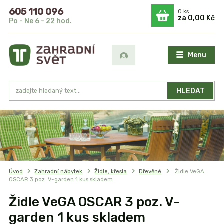
605 110 096
0
ks
za
0,00 Kč
Po - Ne 6 - 22 hod.
Menu
HLEDAT
Úvod
Zahradní nábytek
Židle, křesla
Dřevěné
Židle VeGA
OSCAR 3 poz. V-garden 1 kus skladem
Židle VeGA OSCAR 3 poz. V-
garden 1 kus skladem