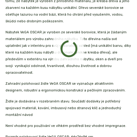
tomu, že nábytek je vyroben z přírodního materiálu, je kresba dřeva a jeho
zbarvení na každém kusu nábytku unikátní. Dřevo severské borovice se
ošetřuje lazurou na vodní bázi, která ho chrání před vysušením, vodou,
škůdci nebo drobným poškozením.
Nábytek VeGA OSCAR je vyroben ze severské borovice, která je žádaným
materiálem pro výrobu zahradního nábytku. Tato dřevina našla své
uplatnění jak v interiéru pro svůj dekorativní vzhled (má unikátní barvu, díky
které na každém kusu nábytku dokonale vynikne kresba dřeva), ale
především v exteriéru na výrobu zahradního nábytku, oken a dveří pro
svoji vynikající odolnost, trvanlivost, dlouhou životnost a dobrou
opracovatelnost.
Zahradní polohovací židle VeGA OSCAR se vyznačuje atraktivním
designem, robustní a ergonomickou konstrukcí a pečlivým zpracováním.
Židle je dodávána v rozebraném stavu. Součástí dodávky je potřebný
spojovací materiál, kování, imbusový nebo stranový klíč a jednoduchý
montážní návod
Není vhodné pro používání ve vlhkém prostředí bez vhodné impregnace.
Rozměr polohovací židle VeGA OSCAR: 66x76x96 cm