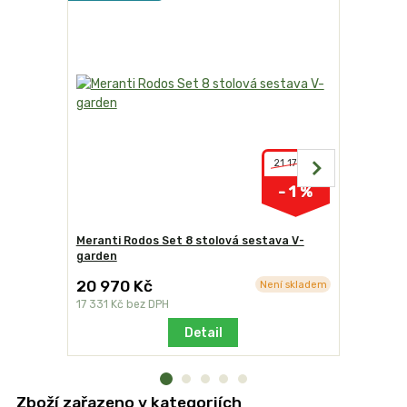
21 170 Kč
- 1 %
Meranti Rodos Set 8 stolová sestava V-
Zahradní 
garden
20 970 Kč
5 190 K
Není skladem
17 331 Kč
bez DPH
4 289 Kč
b
Detail
Zboží zařazeno v kategoriích