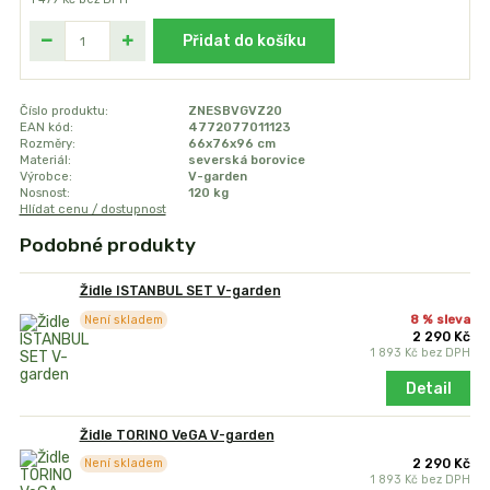
Přidat do košíku
Číslo produktu:
ZNESBVGVZ20
EAN kód:
4772077011123
Rozměry:
66x76x96 cm
Materiál:
severská borovice
Výrobce:
V-garden
Nosnost:
120 kg
Hlídat cenu / dostupnost
Podobné produkty
Židle ISTANBUL SET V-garden
8 % sleva
Není skladem
2 290 Kč
1 893 Kč
bez DPH
Detail
Židle TORINO VeGA V-garden
2 290 Kč
Není skladem
1 893 Kč
bez DPH