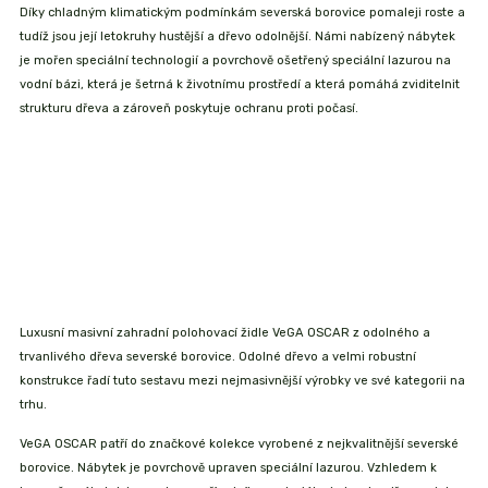
Díky chladným klimatickým podmínkám severská borovice pomaleji roste a
tudíž jsou její letokruhy hustější a dřevo odolnější. Námi nabízený nábytek
je mořen speciální technologií a povrchově ošetřený speciální lazurou na
vodní bázi, která je šetrná k životnímu prostředí a která pomáhá zviditelnit
strukturu dřeva a zároveň poskytuje ochranu proti počasí.
Luxusní masivní zahradní polohovací židle VeGA OSCAR z odolného a
trvanlivého dřeva severské borovice. Odolné dřevo a velmi robustní
konstrukce řadí tuto sestavu mezi nejmasivnější výrobky ve své kategorii na
trhu.
VeGA OSCAR patří do značkové kolekce vyrobené z nejkvalitnější severské
borovice. Nábytek je povrchově upraven speciální lazurou. Vzhledem k