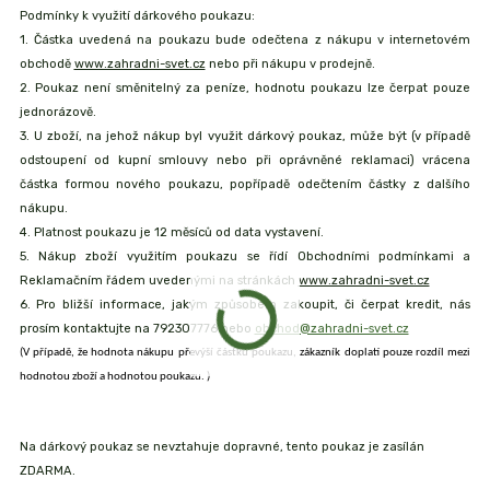
Podmínky k využití dárkového poukazu:
1. Částka uvedená na poukazu bude odečtena z nákupu v internetovém
obchodě
www.zahradni-svet.cz
nebo při nákupu v prodejně.
2. Poukaz není směnitelný za peníze, hodnotu poukazu lze čerpat pouze
jednorázově.
3. U zboží, na jehož nákup byl využit dárkový poukaz, může být (v případě
odstoupení od kupní smlouvy nebo při oprávněné reklamaci) vrácena
částka formou nového poukazu, popřípadě odečtením částky z dalšího
nákupu.
4. Platnost poukazu je 12 měsíců od data vystavení.
5. Nákup zboží využitím poukazu se řídí Obchodními podmínkami a
Reklamačním řádem uvedenými na stránkách
www.zahradni-svet.cz
6. Pro bližší informace, jakým způsobem zakoupit, či čerpat kredit, nás
prosím kontaktujte na 792307776 nebo
obchod@zahradni-svet.cz
(V případě, že hodnota nákupu převýší částku poukazu, zákazník doplatí pouze rozdíl mezi
hodnotou zboží a hodnotou poukazu. )
Na dárkový poukaz se nevztahuje dopravné, tento poukaz je zasílán
ZDARMA.