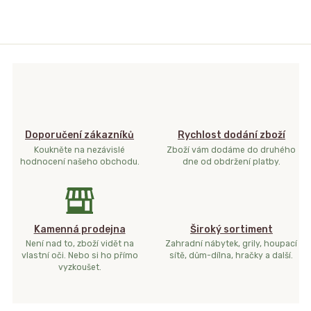
Doporučení zákazníků
Rychlost dodání zboží
Koukněte na nezávislé
Zboží vám dodáme do druhého
hodnocení našeho obchodu.
dne od obdržení platby.
Kamenná prodejna
Široký sortiment
Není nad to, zboží vidět na
Zahradní nábytek, grily, houpací
vlastní oči. Nebo si ho přímo
sítě, dům-dílna, hračky a další.
vyzkoušet.