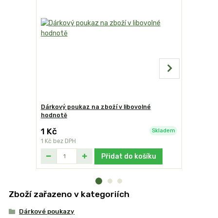
Dárkový poukaz na zboží v libovolné
Ohrádka n
hodnotě
1 Kč
499 Kč
Skladem
1 Kč
bez DPH
412 Kč
bez
Přidat do košíku
Zboží zařazeno v kategoriích
Dárkové poukazy