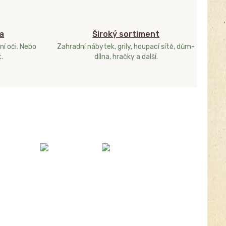
a
Široký sortiment
ní oči. Nebo
Zahradní nábytek, grily, houpací sítě, dům-
.
dílna, hračky a další.