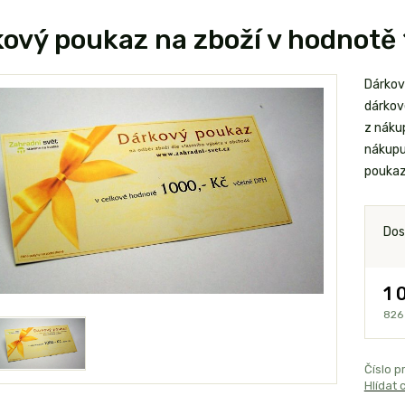
ový poukaz na zboží v hodnotě
Dárkov
dárkov
z náku
nákupu
poukazu
Dos
1 
826
Číslo p
Hlídat 