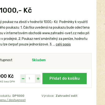
 1000,- Kč
ý poukaz na zboží v hodnotě 1000,- Kč Podmínky k využití
ého poukazu: 1. Částka uvedená na poukazu bude odečtena
pu v internetovém obchodě www.zahradni-svet.cz nebo při
 v prodejně. 2. Poukaz není směnitelný za peníze, hodnotu
 lze čerpat pouze jednorázově. 3. ...
celý popis
tupnost
Skladem
000 Kč
Přidat do košíku
 Kč
bez DPH
roduktu:
DP1000
Výrobce:
Zahradní svět
cenu / dostupnost