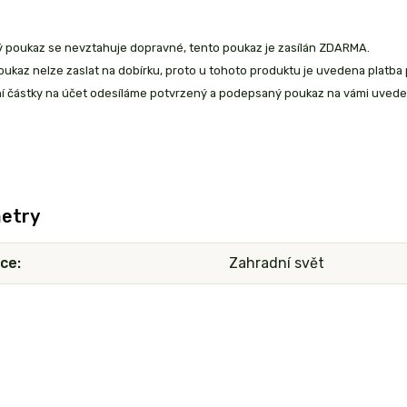
ý poukaz se nevztahuje dopravné, tento poukaz je zasílán ZDARMA.
oukaz nelze zaslat na dobírku, proto u tohoto produktu je uvedena plat
ní částky na účet odesíláme potvrzený a podepsaný poukaz na vámi uved
etry
ce
Zahradní svět