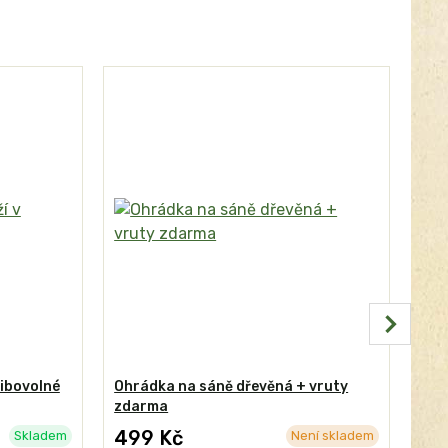
libovolné
Ohrádka na sáně dřevěná + vruty
Dře
zdarma
SAN
B2
499 Kč
Skladem
Není skladem