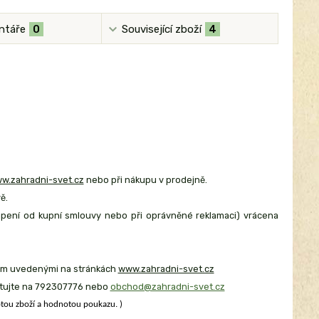
ntáře
0
Související zboží
4
w.zahradni-svet.cz
nebo při nákupu v prodejně.
ě.
oupení od kupní smlouvy nebo při oprávněné reklamaci) vrácena
dem uvedenými na stránkách
www.zahradni-svet.cz
taktujte na 792307776 nebo
obchod@zahradni-svet.cz
otou zboží a hodnotou poukazu. )