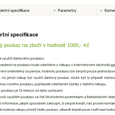
letní specifikace
Parametry
Kome
tní specifikace
ý poukaz na zboží v hodnotě 1000,- Kč
k využití dárkového poukazu:
 uvedená na poukazu bude odečtena z nákupu v internetovém obchodě
ww
 není směnitelný za peníze, hodnotu poukazu lze čerpat pouze jednorázov
í, na jehož nákup byl využit dárkový poukaz, může být (v případě odst
rmou nového poukazu, popřípadě odečtením částky z dalšího nákupu.
t poukazu je 12 měsíců od data vystavení.
zboží využitím poukazu se řídí Obchodními podmínkami a Reklamačním řá
žší informace, jakým způsobem zakoupit, či čerpat kredit, nás prosím kon
 že hodnota nákupu převýší částku poukazu, zákazník doplatí pouze rozdíl mezi hodn