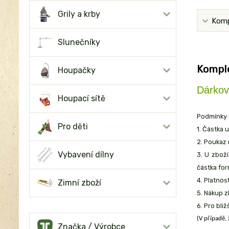
Grily a krby
Komp
Slunečníky
Komple
Houpačky
Dárkov
Houpací sítě
Podmínky 
Pro děti
1. Částka
2. Poukaz
Vybavení dílny
3. U zbož
částka fo
4. Platnos
Zimní zboží
5. Nákup 
6. Pro bli
(V případě,
Značka / Výrobce