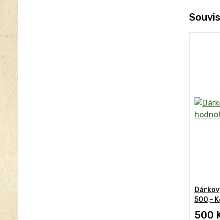
Souvis
Dárkov
500,- K
500 