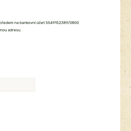
ba předem na bankovní účet 5549152389/0800
enou adresu.