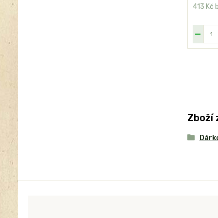
413 Kč
Zboží 
Dárk