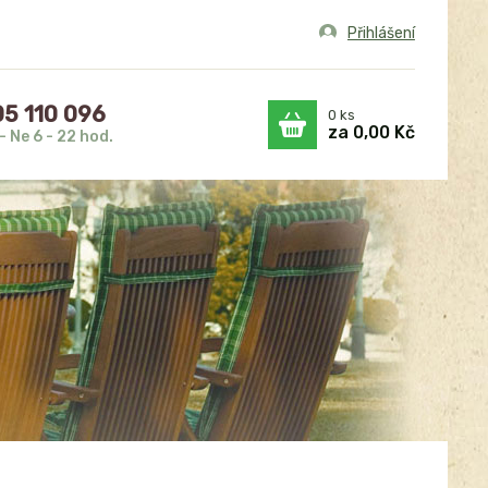
Přihlášení
5 110 096
0
ks
za
0,00 Kč
- Ne 6 - 22 hod.