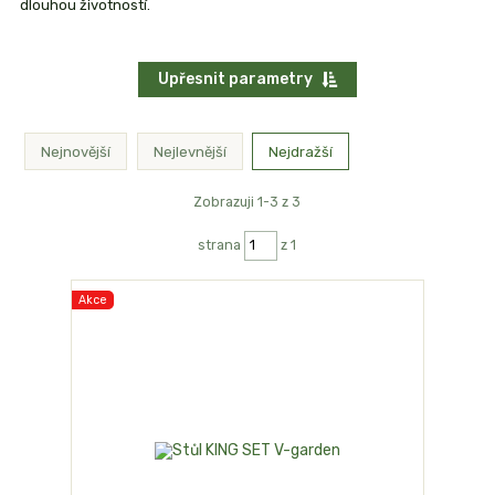
dlouhou životností.
Upřesnit parametry
Nejnovější
Nejlevnější
Nejdražší
Zobrazuji 1-3 z 3
strana
z 1
Akce