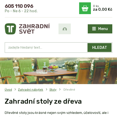
605 110 096
0
ks
za
0,00 Kč
Po - Ne 6 - 22 hod.
Menu
HLEDAT
Úvod
Zahradní nábytek
Stoly
Dřevěné
Zahradní stoly ze dřeva
Dřevěné stoly jsou krásné nejen svým vzhledem, účelovostí, ale i