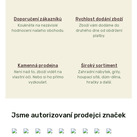
Doporučení zákazníků
Rychlost dodání zboží
Koukněte na nezávislé
Zboží vám dodáme do
hodnocení našeho obchodu.
druhého dne od obdržení
platby.
Kamenná prodejna
Široký sortiment
Není nad to, zboží vidět na
Zahradní nábytek, grily,
vlastní oči. Nebo si ho přímo
houpací sítě, dům-dílna,
vyzkoušet.
hračky a další.
Jsme autorizovaní prodejci značek