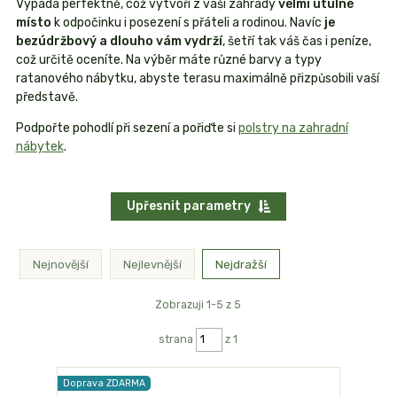
Vypadá perfektně, což vytvoří z vaší zahrady
velmi útulné
místo
k odpočinku i posezení s přáteli a rodinou. Navíc
je
bezúdržbový a dlouho vám vydrží
, šetří tak váš čas i peníze,
což určitě oceníte. Na výběr máte různé barvy a typy
ratanového nábytku, abyste terasu maximálně přizpůsobili vaší
představě.
Podpořte pohodlí při sezení a pořiďte si
polstry na zahradní
nábytek
.
Upřesnit parametry
Nejnovější
Nejlevnější
Nejdražší
Zobrazuji 1-5 z 5
strana
z 1
Doprava ZDARMA