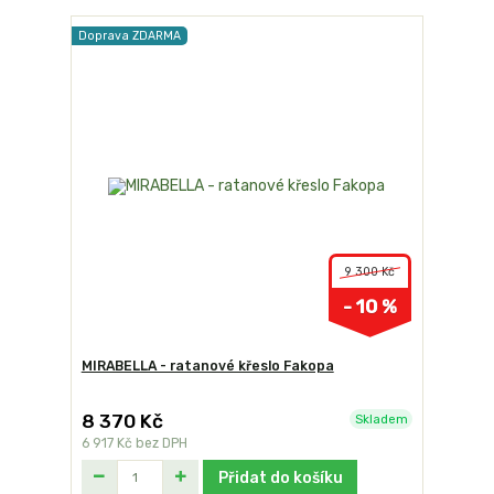
Doprava ZDARMA
9 300 Kč
- 10 %
MIRABELLA - ratanové křeslo Fakopa
8 370 Kč
Skladem
6 917 Kč
bez DPH
Přidat do košíku