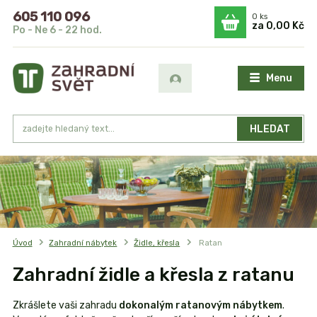
605 110 096
0
ks
za
0,00 Kč
Po - Ne 6 - 22 hod.
Menu
HLEDAT
Úvod
Zahradní nábytek
Židle, křesla
Ratan
Zahradní židle a křesla z ratanu
Zkrášlete vaši zahradu
dokonalým ratanovým nábytkem
.