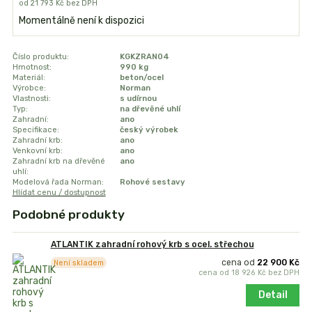
od
21 793 Kč
bez DPH
Momentálně není k dispozici
Číslo produktu:
KGKZRAN04
Hmotnost:
990 kg
Materiál:
beton/ocel
Výrobce:
Norman
Vlastnosti:
s udírnou
Typ:
na dřevěné uhlí
Zahradní:
ano
Specifikace:
český výrobek
Zahradní krb:
ano
Venkovní krb:
ano
Zahradní krb na dřevěné
ano
uhlí:
Modelová řada Norman:
Rohové sestavy
Hlídat cenu / dostupnost
Podobné produkty
ATLANTIK zahradní rohový krb s ocel. střechou
cena od
22 900 Kč
Není skladem
cena od
18 926 Kč
bez DPH
Detail