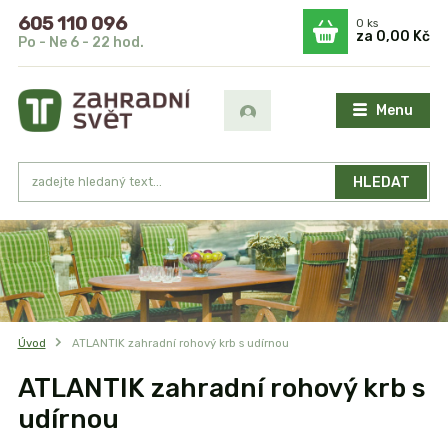
605 110 096
0
ks
za
0,00 Kč
Po - Ne 6 - 22 hod.
Menu
HLEDAT
Úvod
ATLANTIK zahradní rohový krb s udírnou
ATLANTIK zahradní rohový krb s
udírnou