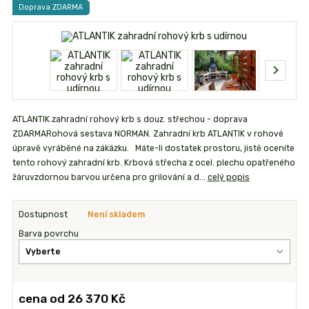
Doprava ZDARMA
ATLANTIK zahradní rohový krb s douz. střechou - doprava
ZDARMARohová sestava NORMAN. Zahradní krb ATLANTIK v rohové
úpravě vyráběné na zákázku. Máte-li dostatek prostoru, jistě oceníte
tento rohový zahradní krb. Krbová střecha z ocel. plechu opatřeného
žáruvzdornou barvou určena pro grilování a d...
celý popis
Dostupnost
Není skladem
Barva povrchu
cena od
26 370 Kč