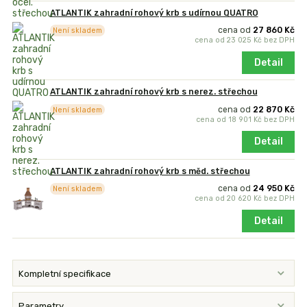
ATLANTIK zahradní rohový krb s udírnou QUATRO
cena od
27 860 Kč
Není skladem
cena od
23 025 Kč
bez DPH
Detail
ATLANTIK zahradní rohový krb s nerez. střechou
cena od
22 870 Kč
Není skladem
cena od
18 901 Kč
bez DPH
Detail
ATLANTIK zahradní rohový krb s měd. střechou
cena od
24 950 Kč
Není skladem
cena od
20 620 Kč
bez DPH
Detail
Kompletní specifikace
Parametry