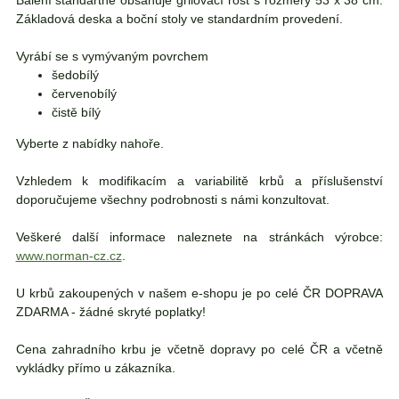
Balení standartně obsahuje grilovací rošt s rozměry 53 x 38 cm.
Základová deska a boční stoly ve standardním provedení.
Vyrábí se s vymývaným povrchem
šedobílý
červenobílý
čistě bílý
Vyberte z nabídky nahoře.
Vzhledem k modifikacím a variabilitě krbů a příslušenství
doporučujeme všechny podrobnosti s námi konzultovat.
Veškeré další informace naleznete na stránkách výrobce:
www.norman-cz.cz
.
U krbů zakoupených v našem e-shopu je po celé ČR DOPRAVA
ZDARMA - žádné skryté poplatky!
Cena zahradního krbu je včetně dopravy po celé ČR a včetně
vykládky přímo u zákazníka.