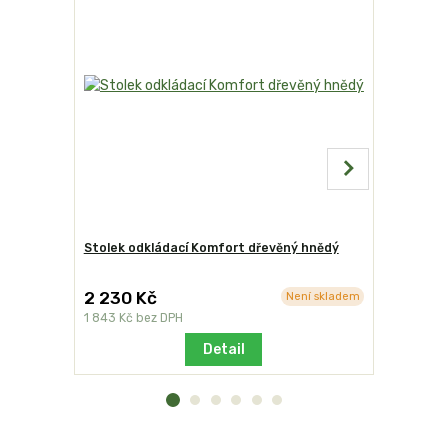
Stolek odkládací Komfort dřevěný hnědý
Grilovací 
dvoudílná
2 230 Kč
1 972 K
Není skladem
1 843 Kč
bez DPH
1 630 Kč
b
Detail