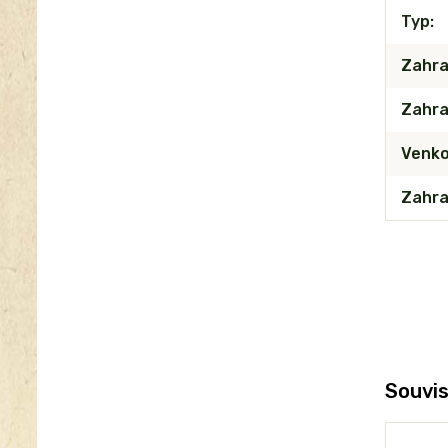
Typ
Zahra
Zahra
Venko
Zahra
Souvis