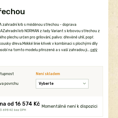
řechou
 zahradní krb s měděnou střechou - doprava
Zahradní krb NORMAN z řady Variant s krbovou střechou z
o plechu určen pro grilování, palivo: dřevěné uhlí, popř.
ousky dřeva.Měkké linie křivek v kombinaci s plochými díly
sobí na tomto modelu přirozeně a s vaší zahradou ji...
celý
tupnost
Není skladem
va povrchu
na od
16 574 Kč
Momentálně není k dispozici
3 698 Kč
bez DPH