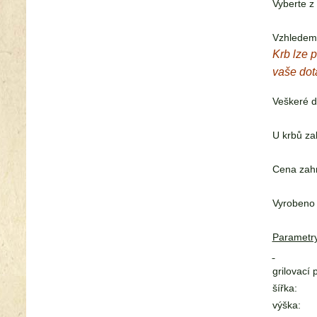
Vyberte z
Vzhledem 
Krb lze p
vaše dot
Veškeré d
U krbů za
Cena zahr
Vyrobeno
Parametry
grilovací 
šířka:
výška: