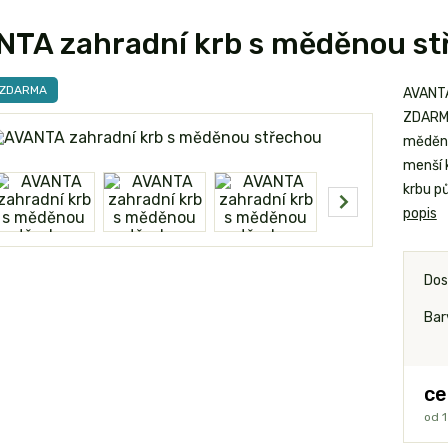
NTA zahradní krb s měděnou st
 ZDARMA
AVANTA
ZDARMA
měděnéh
menší k
krbu pů
popis
Dos
Bar
ce
od
1