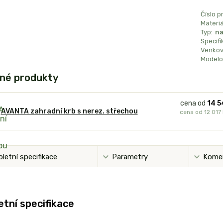
Číslo p
Materiá
Typ:
na
Specifi
Venkovn
Modelo
né produkty
cena od
14 5
AVANTA zahradní krb s nerez. střechou
cena od
12 017
letní specifikace
Parametry
Kome
tní specifikace