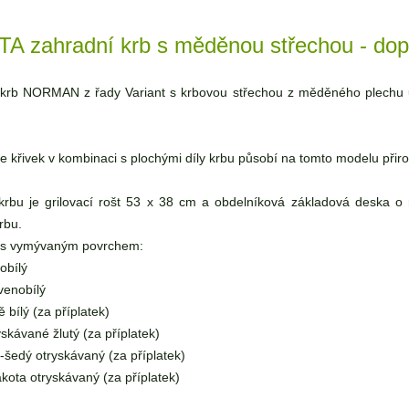
A zahradní krb s měděnou střechou - d
krb NORMAN z řady Variant s krbovou střechou z měděného plechu urč
ie křivek v kombinaci s plochými díly krbu působí na tomto modelu přiro
krbu je grilovací rošt 53 x 38 cm a obdelníková základová deska 
rbu.
e s vymývaným povrchem:
obílý
venobílý
ě bílý (za příplatek)
yskávané žlutý (za příplatek)
o-šedý otryskávaný (za příplatek)
akota otryskávaný (za příplatek)