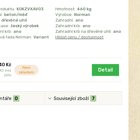
roduktu:
KGKZVXAV03
Hmotnost:
460 kg
l:
beton/měď
Výrobce:
Norman
 dřevěné uhlí
Zahradní:
ano
kace:
český výrobek
Zahradní krb:
ano
í krb:
ano
Zahradní krb na dřevěné uhlí:
ano
vá řada Norman:
Variant
Hlídat cenu / dostupnost
40 Kč
Není
Detail
 Kč
bez
skladem
DPH
ntáře
0
Související zboží
7