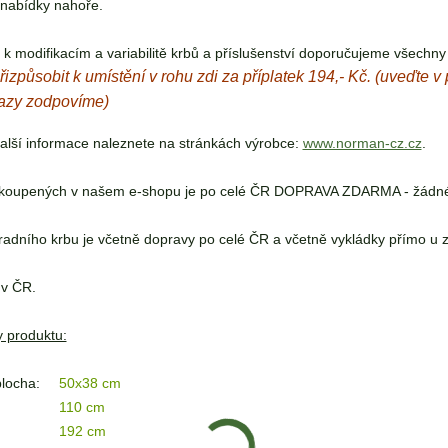
 nabídky nahoře.
k modifikacím a variabilitě krbů a příslušenství doporučujeme všechny
řizpůsobit k umístění v rohu zdi za příplatek 194,- Kč. (uveďte 
azy zodpovíme)
alší informace naleznete na stránkách výrobce:
www.norman-cz.cz
.
koupených v našem e-shopu je po celé ČR DOPRAVA ZDARMA - žádné 
adního krbu je včetně dopravy po celé ČR a včetně vykládky přímo u 
 v ČR.
 produktu:
plocha:
50x38 cm
110 cm
192 cm