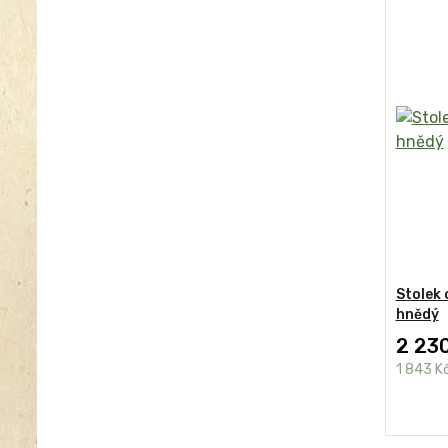
Stolek 
hnědý
2 23
1 843 K