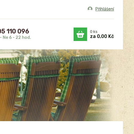
Přihlášení
5 110 096
0
ks
za
0,00 Kč
- Ne 6 - 22 hod.