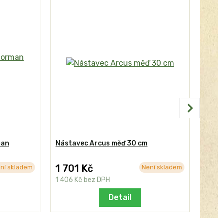
man
Nástavec Arcus měď 30 cm
Gri
(žu
1 701 Kč
1 
ní skladem
Není skladem
1 406 Kč
bez DPH
1 6
Detail