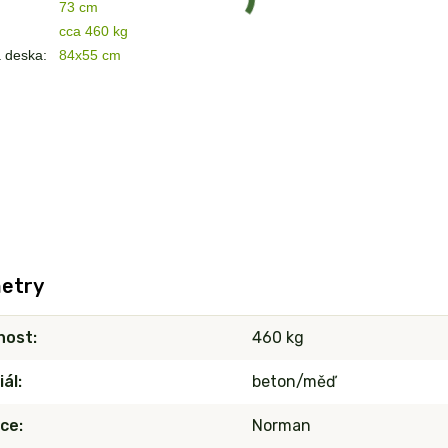
73 cm
cca 460 kg
 deska:
84x55 cm
etry
nost
460 kg
iál
beton/měď
ce
Norman