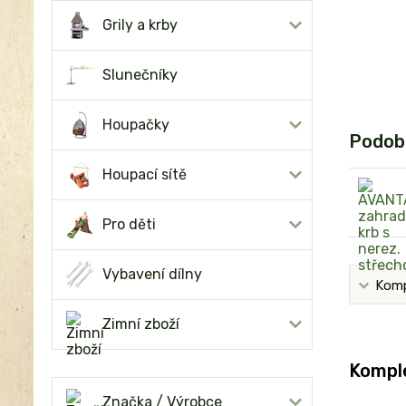
Grily a krby
Slunečníky
Houpačky
Podob
Houpací sítě
Pro děti
Vybavení dílny
Komp
Zimní zboží
Komple
Značka / Výrobce