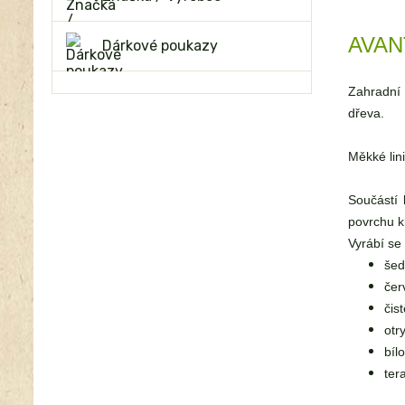
AVANT
Dárkové poukazy
Zahradní 
dřeva.
Měkké lin
Součástí 
povrchu k
Vyrábí s
šed
čer
čist
otr
bíl
ter