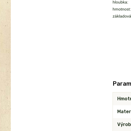
hloubka:
hmotnost:
základová
Param
Hmot
Mater
Výrob