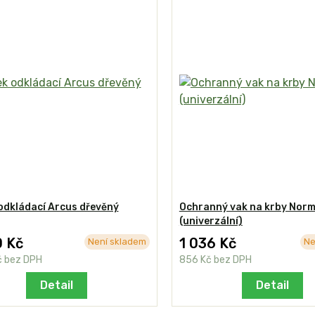
odkládací Arcus dřevěný
Ochranný vak na krby Nor
(univerzální)
0 Kč
1 036 Kč
Není skladem
Ne
č
bez DPH
856 Kč
bez DPH
Detail
Detail