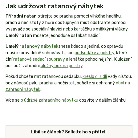
Jak udržovat ratanový nábytek
Přírodní ratan
otírejte od prachu pomocí vlhkého hadříku,
prach a nečistoty z hůře dostupných míst odstraňte pomocí
vysavače se speciální hlavicí nebo kartáčku s měkkými vlákny.
Umělý ratan
můžete jednoduše ostříkat hadicí.
Umělý
ratanový nábytek
snese kdeco a jediné, co opravdu
musíte pravidelně schovávat, jsou
podsedáky a polstry
, které
činí
ratanové sedací soupravy
a lehátka pohodlnějšími. K uložení
poslouží zahradní
úložný box na polstry
.
Pokud chcete mít ratanovou sedačku,
křeslo či židli
vždy čistou,
bez nánosů pylu, prachu a nečistot, pořiďte si ochranný
obal na
zahradní nábytek
.
Více se
o údržbě zahradního nábytku
dozvíte v dalším článku.
Líbil se článek? Sdílejte ho s přáteli