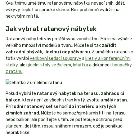
Kvalitnímu umělému ratanovému nábytku nevadí sníh, déšť,
výkyvy teplot ani prudké slunce. Bez problémů vydrží i na
nekrytém místě.
Jak vybrat ratanový nábytek
Ratanový nábytek vás potěší svou variabilitou. Máte na výběr z
velkého množství modelů a tvarů. Můžete si tak
zařídit
zahradní obývák, jídelnu i odpočívárnu
. Z umělého ratanu se
totiž vyrábí
venkovní sedací soupravy
s
křesly a konferenčními
stolky
, ale i
jídelní stoly se židlemi, lehátka
a dokonce i
houpačky
z ratanu
.
Pokud vybíráte
ratanový nábytek na terasu, zahradu či
balkon
, který není ze všech stran krytý, zvolte
umělý ratan
.
Přírodní ratanový set
se hodí
do interiérů a krytých
zimních zahrad
. Můžete ho samozřejmě umístit i na terasu
nebo balkon, ale počítejte s tím, že potřebuje ochranu před
sluncem, deštěm, rosou, sněhem i mrazem, což je poněkud
nepraktické.