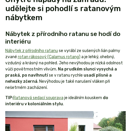
udělejte si pohodlí s ratanovým
nábytkem
Nábytek z přírodního ratanu se hodí do
interiéru
Nábytek z přírodního ratanu
se vyrábí ze sušených lián palmy
zvané
rotan rákosový (Calamus rotang)
a je lehký, ohebný,
vzdušný a krásný na pohled. Jeho nevýhodou je nízká odolnost
vůči povětrnostním vlivům.
Na prudkém slunci vysychá a
praská, po navlhnutí
se v ratanu rychle
usadí plísně a
nehezky zčerná
. Nevýhodou je také narušení vláken při
nešetrném zacházení.
TIP:
Ratanová sedací souprava
je ideálním kouskem
do
interiéru v koloniálním stylu
.