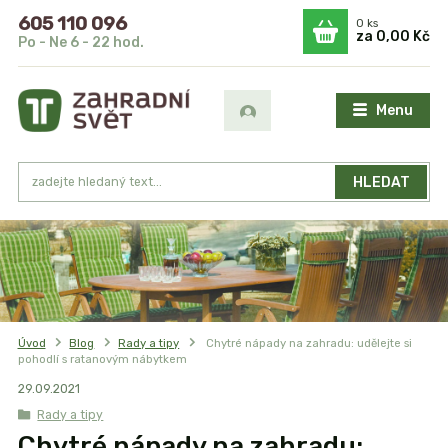
605 110 096
0
ks
za
0,00 Kč
Po - Ne 6 - 22 hod.
Menu
HLEDAT
Úvod
Blog
Rady a tipy
Chytré nápady na zahradu: udělejte si
pohodlí s ratanovým nábytkem
29
.
09
.
2021
Rady a tipy
Chytré nápady na zahradu: