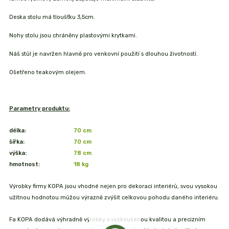
Deska stolu má tloušťku 3,5cm.
Nohy stolu jsou chráněny plastovými krytkami.
Náš stůl je navržen hlavně pro venkovní použití s dlouhou životností.
Ošetřeno teakovým olejem.
Parametry produktu:
délka:
70 cm
šířka:
70 cm
výška:
78 cm
hmotnost:
18 kg
Výrobky firmy KOPA jsou vhodné nejen pro dekoraci interiérů, svou vysokou
užitnou hodnotou můžou výrazně zvýšit celkovou pohodu daného interiéru.
Fa KOPA dodává výhradně výrobky s vyzkoušenou kvalitou a precizním