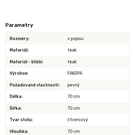
Parametry
Rozměry
v popisu
Materiál
teak
Materiál - bližší
teak
Výrobce
FAKOPA
Požadované vlastnosti
pevný
Délka
70 cm
Šířka
70 cm
Tvar stolu
čtvercový
Hloubka
70 cm