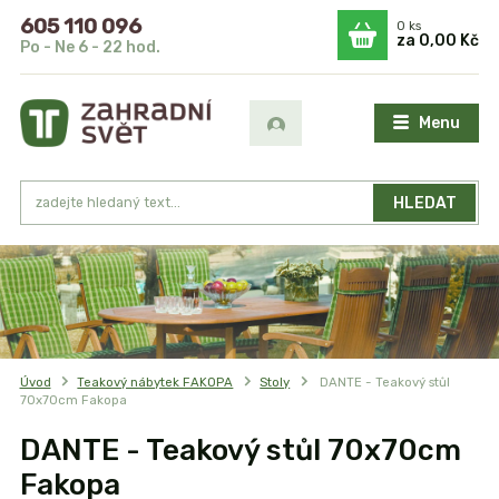
605 110 096
0
ks
za
0,00 Kč
Po - Ne 6 - 22 hod.
Menu
HLEDAT
Úvod
Teakový nábytek FAKOPA
Stoly
DANTE - Teakový stůl
70x70cm Fakopa
DANTE - Teakový stůl 70x70cm
Fakopa