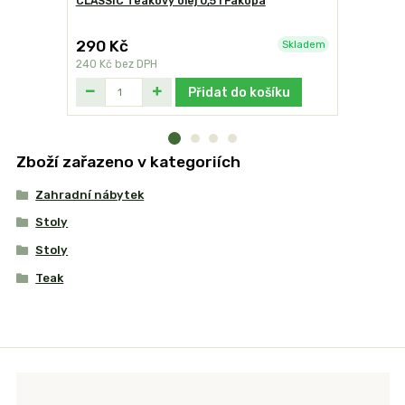
CLASSIC Teakový olej 0,5 l Fakopa
Victor čis
290 Kč
340 Kč
Skladem
240 Kč
bez DPH
281 Kč
bez
Přidat do košíku
Zboží zařazeno v kategoriích
Zahradní nábytek
Stoly
Stoly
Teak