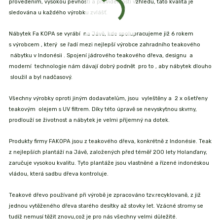
provedením, vysokou pevností a pravidelností vzhledu, tato kvalita je
sledována u každého výrobku zvlášť.
Nábytek Fa KOPA se vyrábí na Jávě, kde spolupracujeme již 6 rokem
s výrobcem , který se řadí mezi nejlepší výrobce zahradního teakového
nábytku v Indonésii . Spojení jádrového teakového dřeva, designu a
moderní technologie nám dávají dobrý podnět pro to , aby nábytek dlouho
sloužil a byl nadčasový.
Všechny výrobky oproti jiným dodavatelům, jsou vyleštěny a 2 x ošetřeny
teakovým olejem s UV filtrem. Díky této úpravě se nevyskytnou skvrny,
prodlouží se životnost a nábytek je velmi příjemný na dotek.
Produkty firmy FAKOPA jsou z teakového dřeva, konkrétně z Indonésie. Teak
z nejlepších plantáží na Jávě, založených před téměř 200 lety Holanďany,
zaručuje vysokou kvalitu. Tyto plantáže jsou vlastněné a řízené indonéskou
vládou, která sadbu dřeva kontroluje.
Teakové dřevo používané při výrobě je zpracováno tzv.recyklovaně, z již
jednou vytěženého dřeva starého desítky až stovky let. Vzácné stromy se
tudíž nemusí těžit znovu,což je pro nás všechny velmi důležité.