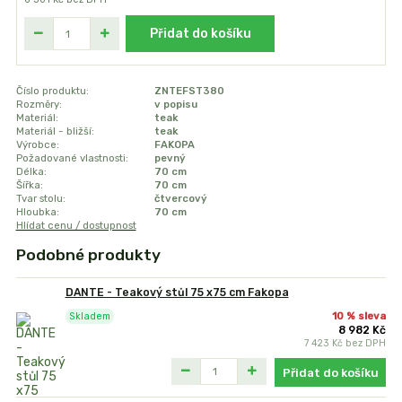
Přidat do košíku
Číslo produktu:
ZNTEFST380
Rozměry:
v popisu
Materiál:
teak
Materiál - bližší:
teak
Výrobce:
FAKOPA
Požadované vlastnosti:
pevný
Délka:
70 cm
Šířka:
70 cm
Tvar stolu:
čtvercový
Hloubka:
70 cm
Hlídat cenu / dostupnost
Podobné produkty
DANTE - Teakový stůl 75 x75 cm Fakopa
10 % sleva
Skladem
8 982 Kč
7 423 Kč
bez DPH
Přidat do košíku