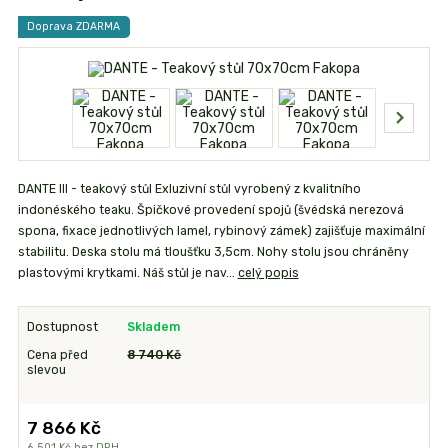
Doprava ZDARMA
DANTE III - teakový stůl Exluzivní stůl vyrobený z kvalitního
indonéského teaku. Špičkové provedení spojů (švédská nerezová
spona, fixace jednotlivých lamel, rybinový zámek) zajišťuje maximální
stabilitu. Deska stolu má tloušťku 3,5cm. Nohy stolu jsou chráněny
plastovými krytkami. Náš stůl je nav...
celý popis
Dostupnost
Skladem
Cena před
8 740 Kč
slevou
7 866 Kč
6 501 Kč
bez DPH