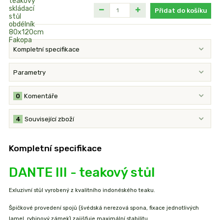
Přidat do košíku
Kompletní specifikace
Parametry
0
Komentáře
4
Související zboží
Kompletní specifikace
DANTE III - teakový stůl
Exluzivní stůl vyrobený z kvalitního indonéského teaku.
Špičkové provedení spojů (švédská nerezová spona, fixace jednotlivých
lamel, rybinový zámek) zajišťuje maximální stabilitu.