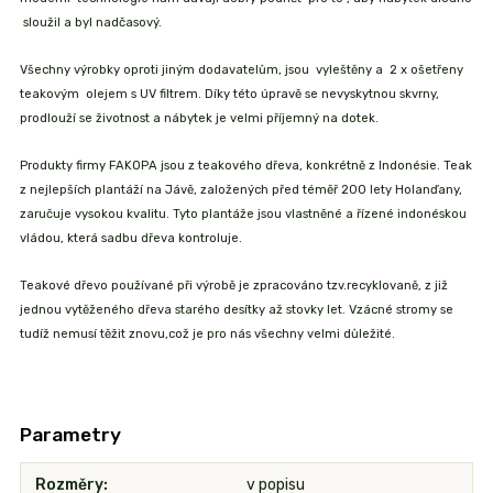
sloužil a byl nadčasový.
Všechny výrobky oproti jiným dodavatelům, jsou vyleštěny a 2 x ošetřeny
teakovým olejem s UV filtrem. Díky této úpravě se nevyskytnou skvrny,
prodlouží se životnost a nábytek je velmi příjemný na dotek.
Produkty firmy FAKOPA jsou z teakového dřeva, konkrétně z Indonésie. Teak
z nejlepších plantáží na Jávě, založených před téměř 200 lety Holanďany,
zaručuje vysokou kvalitu. Tyto plantáže jsou vlastněné a řízené indonéskou
vládou, která sadbu dřeva kontroluje.
Teakové dřevo používané při výrobě je zpracováno tzv.recyklovaně, z již
jednou vytěženého dřeva starého desítky až stovky let. Vzácné stromy se
tudíž nemusí těžit znovu,což je pro nás všechny velmi důležité.
Parametry
Rozměry
v popisu