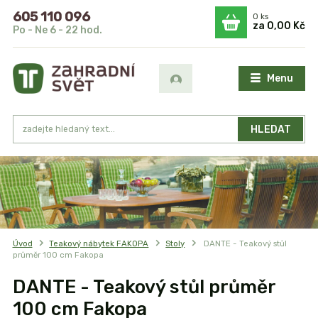
605 110 096
0
ks
za
0,00 Kč
Po - Ne 6 - 22 hod.
Menu
HLEDAT
Úvod
Teakový nábytek FAKOPA
Stoly
DANTE - Teakový stůl
průměr 100 cm Fakopa
DANTE - Teakový stůl průměr
100 cm Fakopa