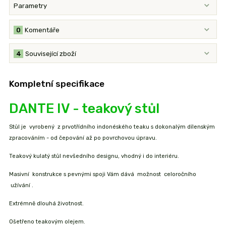
Parametry
0
Komentáře
4
Související zboží
Kompletní specifikace
DANTE IV - teakový stůl
Stůl je vyrobený z prvotřídního indonéského teaku s dokonalým dílenským
zpracováním - od čepování až po povrchovou úpravu.
Teakový kulatý stůl nevšedního designu, vhodný i do interiéru.
Masivní konstrukce s pevnými spoji Vám dává možnost celoročního
užívání .
Extrémně dlouhá životnost.
Ošetřeno teakovým olejem.