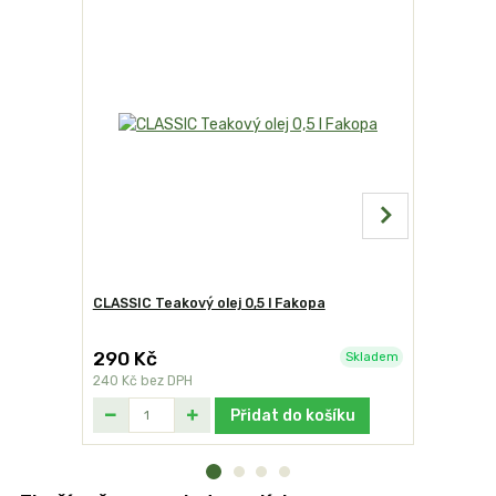
CLASSIC Teakový olej 0,5 l Fakopa
Victor čis
290 Kč
340 Kč
Skladem
240 Kč
bez DPH
281 Kč
bez
Přidat do košíku