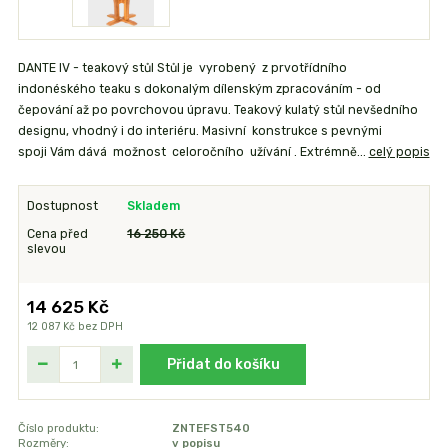
DANTE IV - teakový stůl Stůl je vyrobený z prvotřídního
indonéského teaku s dokonalým dílenským zpracováním - od
čepování až po povrchovou úpravu. Teakový kulatý stůl nevšedního
designu, vhodný i do interiéru. Masivní konstrukce s pevnými
spoji Vám dává možnost celoročního užívání . Extrémně...
celý popis
Dostupnost
Skladem
Cena před
16 250 Kč
slevou
14 625 Kč
12 087 Kč
bez DPH
Přidat do košíku
Číslo produktu:
ZNTEFST540
Rozměry:
v popisu