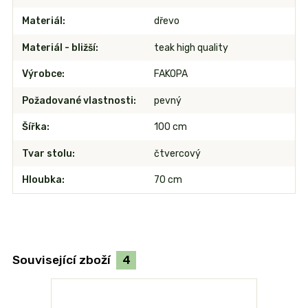
Materiál
dřevo
Materiál - bližší
teak high quality
Výrobce
FAKOPA
Požadované vlastnosti
pevný
Šířka
100 cm
Tvar stolu
čtvercový
Hloubka
70 cm
Související zboží
4