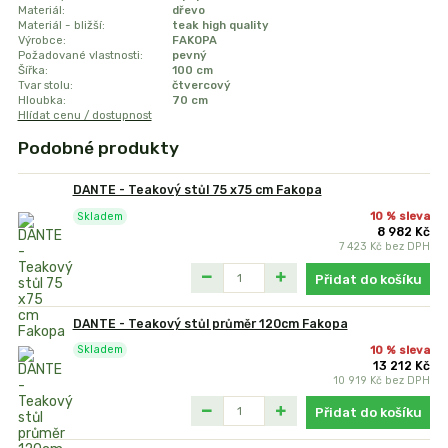
Materiál:
dřevo
Materiál - bližší:
teak high quality
Výrobce:
FAKOPA
Požadované vlastnosti:
pevný
Šířka:
100 cm
Tvar stolu:
čtvercový
Hloubka:
70 cm
Hlídat cenu / dostupnost
Podobné produkty
DANTE - Teakový stůl 75 x75 cm Fakopa
10 % sleva
Skladem
8 982 Kč
7 423 Kč
bez DPH
Přidat do košíku
DANTE - Teakový stůl průměr 120cm Fakopa
10 % sleva
Skladem
13 212 Kč
10 919 Kč
bez DPH
Přidat do košíku