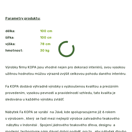
Parametry produktu:
délka:
100 cm
šířka:
100 cm
výška:
78 cm
hmotnost:
30 kg
Výrobky firmy KOPA jsou vhodné nejen pro dekoraci interiérů, svou vysokou
užitnou hodnotou můžou výrazně zvýšit celkovou pohodu daného interiéru.
Fa KOPA dodává výhradně výrobky s vyzkoušenou kvalitou a precizním
provedením, vysokou pevností a pravidelností vzhledu, tato kvalita je
sledována u každého výrobku zvlášť.
Nábytek Fa KOPA se vyrábí na Jávě, kde spolupracujeme již 6 rokem
s výrobcem , který se řadí mezi nejlepší výrobce zahradního teakového
nábytku v Indonésii . Spojení jádrového teakového dřeva, designu a
moderní technologie nám dávají dobrý podnět pro to , aby nábytek dlouho