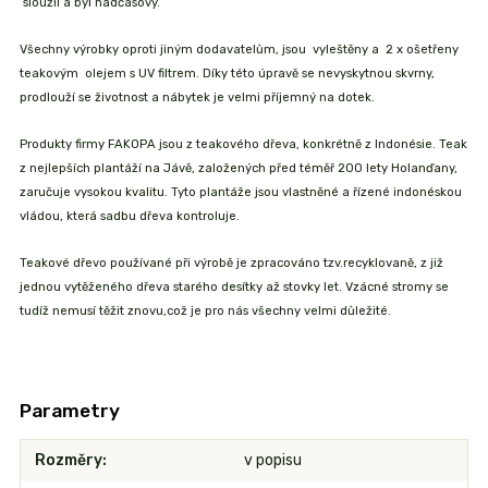
sloužil a byl nadčasový.
Všechny výrobky oproti jiným dodavatelům, jsou vyleštěny a 2 x ošetřeny
teakovým olejem s UV filtrem. Díky této úpravě se nevyskytnou skvrny,
prodlouží se životnost a nábytek je velmi příjemný na dotek.
Produkty firmy FAKOPA jsou z teakového dřeva, konkrétně z Indonésie. Teak
z nejlepších plantáží na Jávě, založených před téměř 200 lety Holanďany,
zaručuje vysokou kvalitu. Tyto plantáže jsou vlastněné a řízené indonéskou
vládou, která sadbu dřeva kontroluje.
Teakové dřevo používané při výrobě je zpracováno tzv.recyklovaně, z již
jednou vytěženého dřeva starého desítky až stovky let. Vzácné stromy se
tudíž nemusí těžit znovu,což je pro nás všechny velmi důležité.
Parametry
Rozměry
v popisu