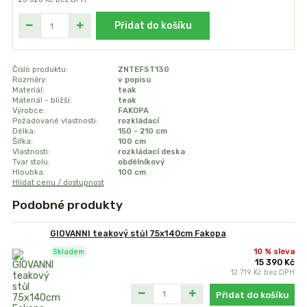
Přidat do košíku
Číslo produktu:
ZNTEFST130
Rozměry:
v popisu
Materiál:
teak
Materiál - bližší:
teak
Výrobce:
FAKOPA
Požadované vlastnosti:
rozkládací
Délka:
150 - 210 cm
Šířka:
100 cm
Vlastnosti:
rozkládací deska
Tvar stolu:
obdélníkový
Hloubka:
100 cm
Hlídat cenu / dostupnost
Podobné produkty
GIOVANNI teakový stůl 75x140cm Fakopa
10 % sleva
Skladem
15 390 Kč
12 719 Kč
bez DPH
Přidat do košíku