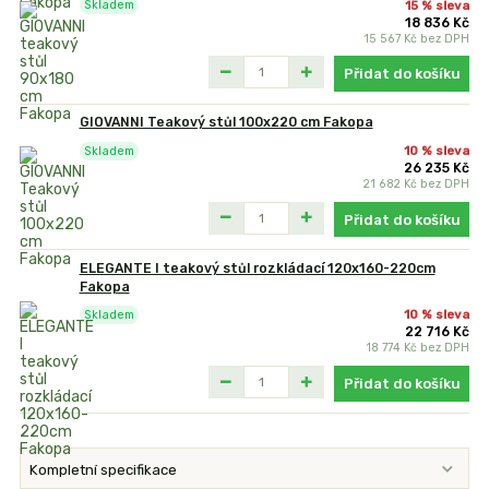
15 % sleva
Skladem
18 836 Kč
15 567 Kč
bez DPH
Přidat do košíku
GIOVANNI Teakový stůl 100x220 cm Fakopa
10 % sleva
Skladem
26 235 Kč
21 682 Kč
bez DPH
Přidat do košíku
ELEGANTE I teakový stůl rozkládací 120x160-220cm
Fakopa
10 % sleva
Skladem
22 716 Kč
18 774 Kč
bez DPH
Přidat do košíku
Kompletní specifikace