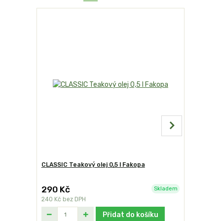
CLASSIC Teakový olej 0,5 l Fakopa
CLASSIC Te
290 Kč
480 Kč
Skladem
240 Kč
bez DPH
397 Kč
bez
Přidat do košíku