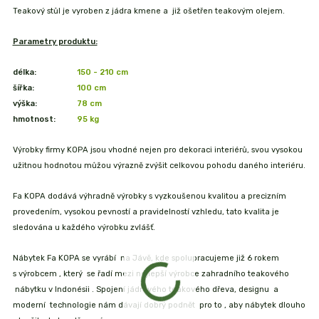
Teakový stůl je vyroben z jádra kmene a již ošetřen teakovým olejem.
Parametry produktu:
délka:
150 - 210 cm
šířka:
100 cm
výška:
78 cm
hmotnost:
95
kg
Výrobky firmy KOPA jsou vhodné nejen pro dekoraci interiérů, svou vysokou
užitnou hodnotou můžou výrazně zvýšit celkovou pohodu daného interiéru.
Fa KOPA dodává výhradně výrobky s vyzkoušenou kvalitou a precizním
provedením, vysokou pevností a pravidelností vzhledu, tato kvalita je
sledována u každého výrobku zvlášť.
Nábytek Fa KOPA se vyrábí na Jávě, kde spolupracujeme již 6 rokem
s výrobcem , který se řadí mezi nejlepší výrobce zahradního teakového
nábytku v Indonésii . Spojení jádrového teakového dřeva, designu a
moderní technologie nám dávají dobrý podnět pro to , aby nábytek dlouho