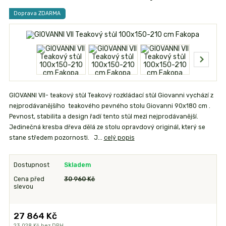
Doprava ZDARMA
GIOVANNI VII- teakový stůl Teakový rozkládací stůl Giovanni vychází z
nejprodávanějšího teakového pevného stolu Giovanni 90x180 cm .
Pevnost, stabilita a design řadí tento stůl mezi nejprodávanější.
Jedinečná kresba dřeva dělá ze stolu opravdový originál, který se
stane středem pozornosti. J...
celý popis
Dostupnost
Skladem
Cena před
30 960 Kč
slevou
27 864 Kč
23 028 Kč
bez DPH