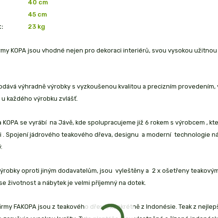
40 cm
45 cm
:
23
kg
irmy KOPA jsou vhodné nejen pro dekoraci interiérů, svou vysokou užitn
dává výhradně výrobky s vyzkoušenou kvalitou a precizním provedením, vys
 u každého výrobku zvlášť.
 KOPA se vyrábí na Jávě, kde spolupracujeme již 6 rokem s výrobcem , kt
i . Spojení jádrového teakového dřeva, designu a moderní technologie nám
.
robky oproti jiným dodavatelům, jsou vyleštěny a 2 x ošetřeny teakovým 
se životnost a nábytek je velmi příjemný na dotek.
irmy FAKOPA jsou z teakového dřeva, konkrétně z Indonésie. Teak z nejlep