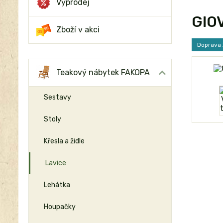
Výprodej
GIOV
Zboží v akci
Doprava
Teakový nábytek FAKOPA
Sestavy
Stoly
Křesla a židle
Lavice
Lehátka
Houpačky