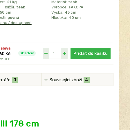
st:
21 kg
Materiál:
teak
 - bližší:
teak
Výrobce:
FAKOPA
158 cm
Výška:
45 cm
sti:
pevná
Hloubka:
40 cm
cenu / dostupnost
 sleva
Přidat do košíku
Skladem
60 Kč
ez DPH
ntáře
0
Související zboží
4
III
178 cm