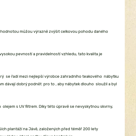
ou hodnotou můžou výrazně zvýšit celkovou pohodu daného
okou pevností a pravidelností vzhledu, tato kvalita je
erý se řadí mezi nejlepší výrobce zahradního teakového nábytku
 dávají dobrý podnět pro to , aby nábytek dlouho sloužil a byl
olejem s UV filtrem. Díky této úpravě se nevyskytnou skvrny,
ších plantáží na Jávě, založených před téměř 200 lety