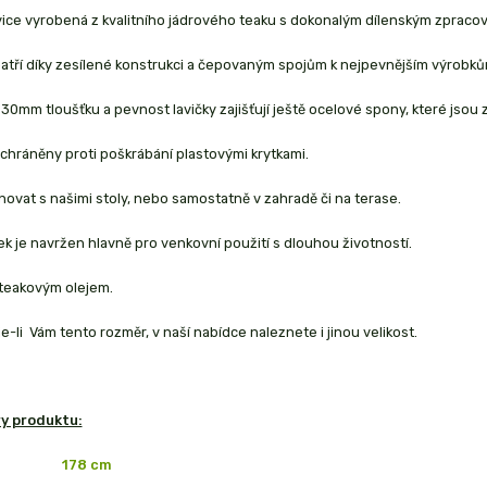
vice vyrobená z kvalitního jádrového teaku s dokonalým dílenským zpraco
atří díky zesílené konstrukci a čepovaným spojům k nejpevnějším výrobků
 30mm tloušťku a pevnost lavičky zajišťují ještě ocelové spony, které jso
chráněny proti poškrábání plastovými krytkami.
ovat s našimi stoly, nebo samostatně v zahradě či na terase.
k je navržen hlavně pro venkovní použití s dlouhou životností.
teakovým olejem.
-li Vám tento rozměr, v naší nabídce naleznete i jinou velikost.
y produktu:
178 cm