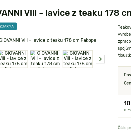
ANNI VIII - lavice z teaku 178 
 ZDARMA
Teaková
vyrobe
zpraco
spojům
tloušťk
Dos
Cen
10
8 7
Číslo p