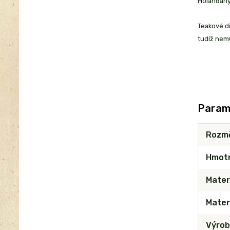
Holanďany,
Teakové dř
tudíž nemu
Param
Rozm
Hmot
Mater
Materi
Výrob