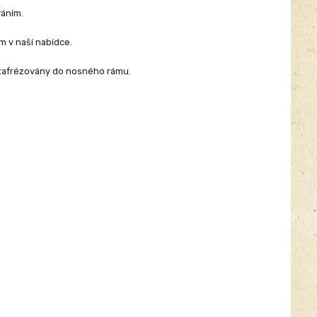
váním.
m v naší nabídce.
u zafrézovány do nosného rámu.