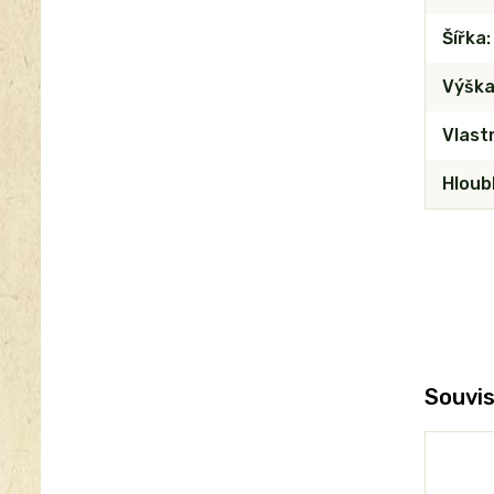
Šířka
Výšk
Vlast
Hloub
Souvis