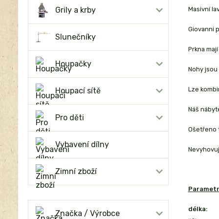
Grily a krby
Masivní la
Giovanni p
Slunečníky
Prkna mají
Houpačky
Nohy jsou 
Lze kombin
Houpací sítě
Náš nábyte
Pro děti
Ošetřeno 
Vybavení dílny
Nevyhovuje
Zimní zboží
Parametr
délka:
Značka / Výrobce