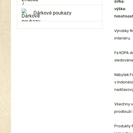
šířka:
výška:
Dárkové poukazy
hmotnost
Výrobky f
interiéru.
Fa KOPA do
sledována
Nábytek Fa
v Indonési
nadčasový
Všechny vý
prodlouží 
Produkty f