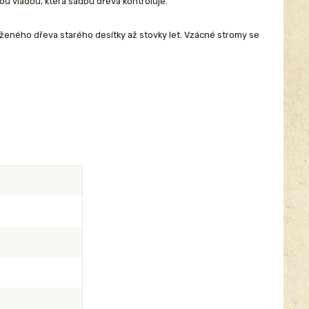
ou vládou, která sadbu dřeva kontroluje.
ěženého dřeva starého desítky až stovky let. Vzácné stromy se