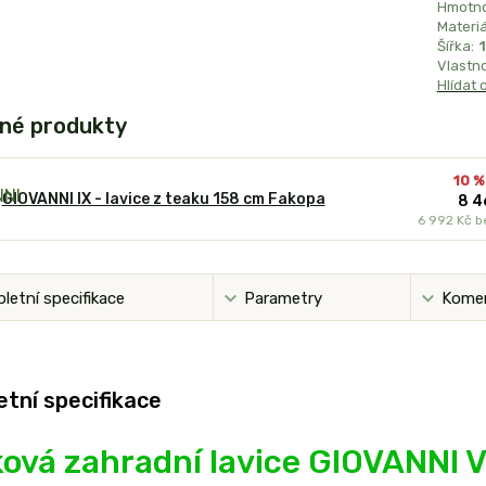
Hmotno
Materiál
Šířka:
Vlastno
Hlídat 
né produkty
10 %
GIOVANNI IX - lavice z teaku 158 cm Fakopa
8 4
6 992 Kč
b
letní specifikace
Parametry
Kome
tní specifikace
ová zahradní lavice GIOVANNI V