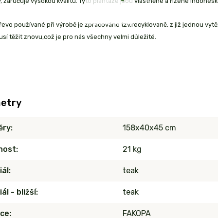
 zaručuje vysokou kvalitu. Tyto plantáže jsou vlastněné a řízené indonésk
evo používané při výrobě je zpracováno tzv.recyklovaně, z již jednou vyt
sí těžit znovu,což je pro nás všechny velmi důležité.
etry
ěry
158x40x45 cm
nost
21 kg
iál
teak
ál - bližší
teak
ce
FAKOPA