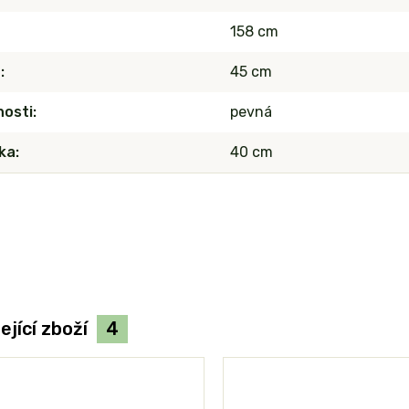
158 cm
a
45 cm
nosti
pevná
ka
40 cm
ející zboží
4