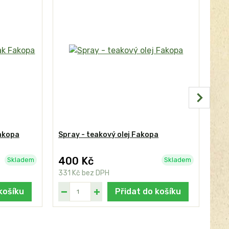
Fakopa
Spray - teakový olej Fakopa
CLA
400 Kč
48
Skladem
Skladem
331 Kč
bez DPH
397
košíku
Přidat do košíku