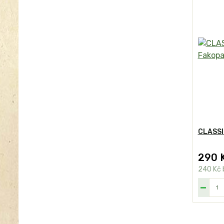
CLASSIC
290 
240 Kč