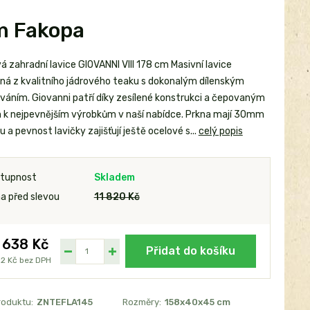
cm Fakopa
 zahradní lavice GIOVANNI VIII 178 cm Masivní lavice
ná z kvalitního jádrového teaku s dokonalým dílenským
váním. Giovanni patří díky zesílené konstrukci a čepovaným
 k nejpevnějším výrobkům v naší nabídce. Prkna mají 30mm
u a pevnost lavičky zajišťují ještě ocelové s...
celý popis
tupnost
Skladem
a před slevou
11 820 Kč
 638 Kč
Přidat do košíku
92 Kč
bez DPH
roduktu:
ZNTEFLA145
Rozměry:
158x40x45 cm