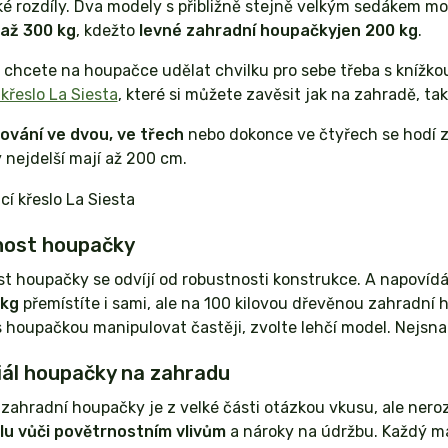
ké rozdíly. Dva modely s přibližně stejně velkým sedákem mo
až 300 kg
, kdežto
levné zahradní houpačky
jen 200 kg
.
 chcete na houpačce udělat chvilku pro sebe třeba s knížkou
křeslo La Siesta
, které si můžete zavěsit jak na zahradě, tak 
ování ve dvou, ve třech
nebo dokonce ve čtyřech se hodí 
Ty nejdelší mají až 200 cm.
ost houpačky
 houpačky se odvíjí od robustnosti konstrukce. A napovídá,
 kg
přemístíte i sami, ale na 100 kilovou dřevěnou zahradní
 houpačkou manipulovat častěji, zvolte lehčí model. Nejsna
ál houpačky na zahradu
 zahradní houpačky je z velké části otázkou vkusu, ale neroz
lu vůči povětrnostním vlivům
a nároky na údržbu. Každý mat