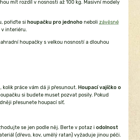
hou mít rozdíl v nosnosti až 100 kg. Masivní modely
, pořiďte si
houpačku pro jednoho
neboli
závěsné
v interiéru.
zahradní houpačky s velkou nosností a dlouhou
 kolik práce vám dá ji přesunout.
Houpací vajíčko o
 houpačku si budete muset pozvat posily. Pokud
dněji přesunete houpací síť.
hodujte se jen podle něj. Berte v potaz i
odolnost
eriál (dřevo, kov, umělý ratan) vyžaduje jinou péči.