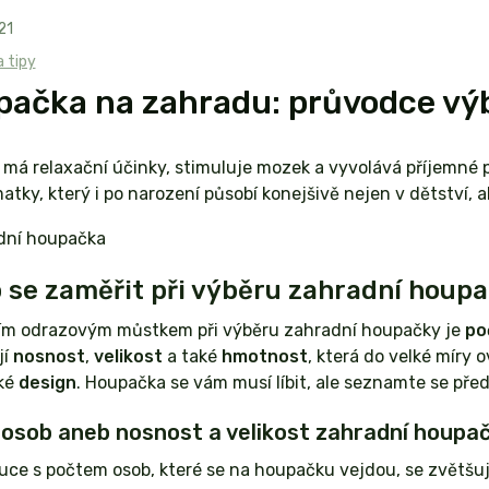
21
 tipy
pačka na zahradu: průvodce v
má relaxační účinky, stimuluje mozek a vyvolává příjemné
matky, který i po narození působí konejšivě nejen v dětství, al
 se zaměřit při výběru zahradní houp
ím odrazovým můstkem při výběru zahradní houpačky je
po
jí
nosnost
,
velikost
a také
hmotnost
, která do velké míry o
aké
design
. Houpačka se vám musí líbit, ale seznamte se př
osob aneb nosnost a velikost zahradní houpa
uce s počtem osob, které se na houpačku vejdou, se zvětšuje