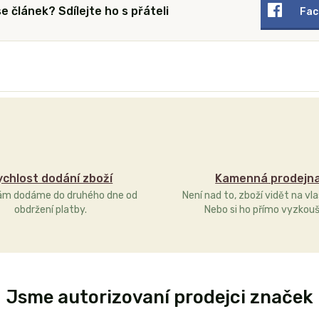
 se článek? Sdílejte ho s přáteli
Fac
ychlost dodání zboží
Kamenná prodejn
ám dodáme do druhého dne od
Není nad to, zboží vidět na vla
obdržení platby.
Nebo si ho přímo vyzkouš
Jsme autorizovaní prodejci značek