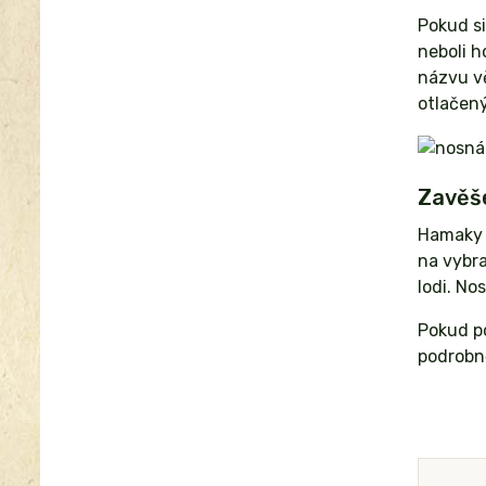
Pokud si
neboli h
názvu vě
otlačen
Zavěše
Hamaky
na vybr
lodi. No
Pokud p
podrobně