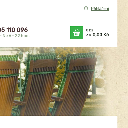
Přihlášení
5 110 096
0
ks
za
0,00 Kč
- Ne 6 - 22 hod.