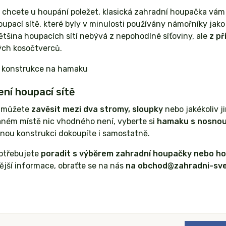
 chcete u houpání poležet, klasická zahradní houpačka vá
oupací sítě, které byly v minulosti používány námořníky jak
tšina houpacích sítí nebývá z nepohodlné síťoviny, ale
z př
ých kosočtverců.
ní houpací sítě
 můžete
zavěsit mezi dva stromy, sloupky
nebo jakékoliv j
aném místě nic vhodného není, vyberte si
hamaku s nosnou
snou konstrukci dokoupíte i samostatně.
otřebujete
poradit s výběrem zahradní houpačky nebo h
jší informace, obraťte se na nás
na obchod@zahradni-sve