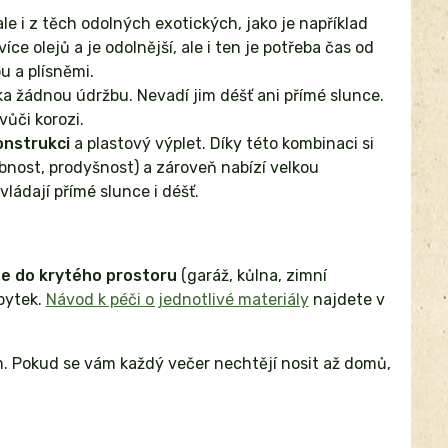
 i z těch odolných exotických, jako je například
ce olejů a je odolnější, ale i ten je potřeba čas od
u a plísněmi.
ka žádnou údržbu. Nevadí jim déšť ani přímé slunce.
vůči korozi.
onstrukci
a plastový výplet. Díky této kombinaci si
bnost, prodyšnost) a zároveň nabízí velkou
ládají přímé slunce i déšť.
e do krytého prostoru
(garáž, kůlna, zimní
bytek.
Návod k péči o jednotlivé materiály
najdete v
ěm. Pokud se vám každý večer nechtějí nosit až domů,