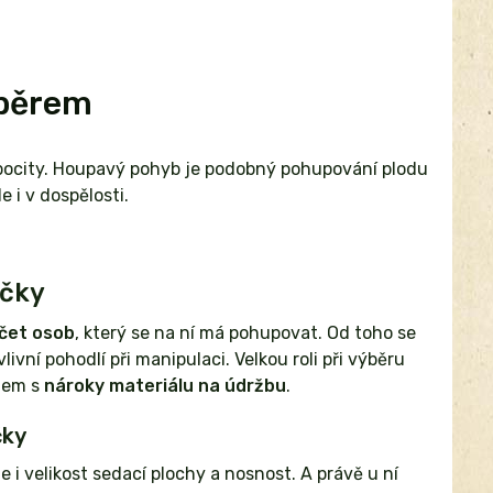
ýběrem
 pocity. Houpavý pohyb je podobný pohupování plodu
e i v dospělosti.
ačky
čet osob
, který se na ní má pohupovat. Od toho se
vlivní pohodlí při manipulaci. Velkou roli při výběru
edem s
nároky materiálu na údržbu
.
čky
 i velikost sedací plochy a nosnost. A právě u ní