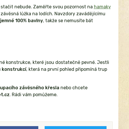
m stačit nebude. Zaměřte svou pozornost na
hamaky
o závěsná lůžka na lodích. Navzdory zavádějícímu
íjemné 100% bavlny
, takže se nemusíte bát
iné konstrukce, které jsou dostatečně pevné. Jestli
 konstrukcí
, která na první pohled připomíná trup
oupacího závěsného křesla
nebo chcete
t.cz
. Rádi vám pomůžeme.