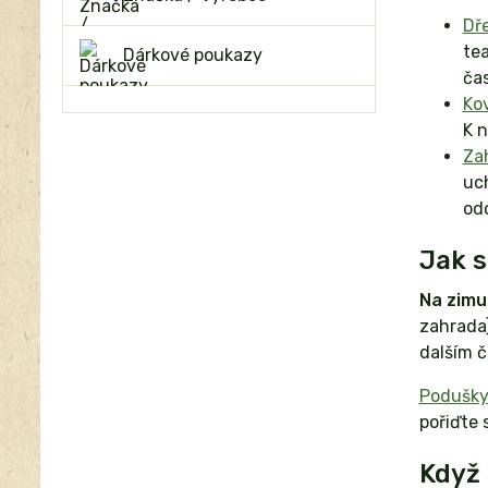
Dř
te
Dárkové poukazy
ča
Ko
K n
Za
uch
odo
Jak s
Na zimu
zahrada)
dalším č
Podušky
pořiďte 
Když 