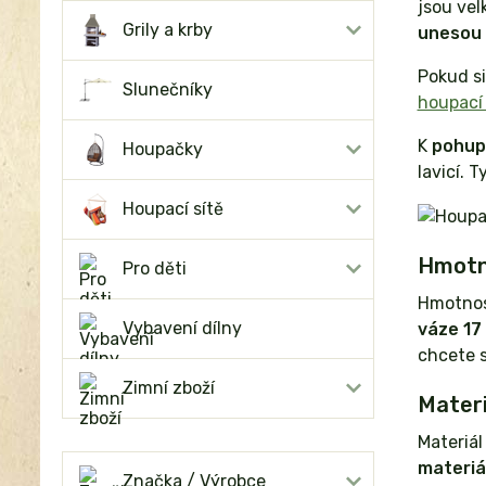
jsou vel
Grily a krby
unesou 
Pokud si
Slunečníky
houpací 
K
pohup
Houpačky
lavicí. 
Houpací sítě
Hmotn
Pro děti
Hmotnost
Vybavení dílny
váze 17
chcete s
Zimní zboží
Materi
Materiál
materiá
Značka / Výrobce