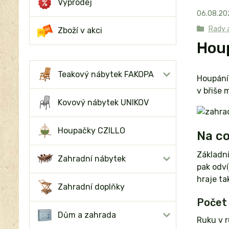
Výprodej
06
.
08
.
20
Rady a
Zboží v akci
Hou
Teakový nábytek FAKOPA
Houpání 
v břiše 
Kovový nábytek UNIKOV
Houpačky CZILLO
Na co
Základn
Zahradní nábytek
pak odví
hraje t
Zahradní doplňky
Počet 
Dům a zahrada
Ruku v r