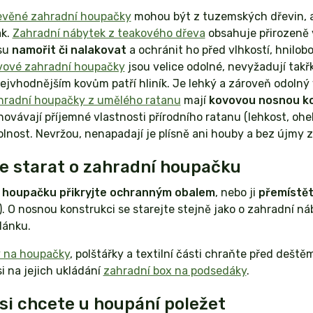
evěné zahradní houpačky
mohou být z tuzemských dřevin, ale
ak.
Zahradní nábytek z teakového dřeva
obsahuje přirozeně ví
su
namořit či nalakovat
a ochránit ho před vlhkostí, hnilobo
vové zahradní houpačky
jsou velice odolné, nevyžadují takř
ejvhodnějším kovům patří hliník. Je lehký a zároveň odolný 
hradní houpačky z umělého ratanu
mají
kovovou nosnou k
ovávají příjemné vlastnosti přírodního ratanu (lehkost, ohe
lnost. Nevržou, nenapadají je plísně ani houby a bez újmy zv
e starat o zahradní houpačku
 houpačku přikryjte ochranným obalem
, nebo ji
přemístět
. O nosnou konstrukci se starejte stejně jako o zahradní ná
lánku.
 na houpačky
, polštářky a textilní části chraňte před dešt
si na jejich ukládání
zahradní box na podsedáky
.
si chcete u houpání poležet