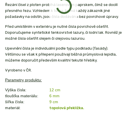
Řezání čísel z ploten probíhá laserovým paprskem, čímž se docílí
přesného řezu. Vzhledem k tomu, že má každý zákazník jiné
požadavky na odstín, jsou čísla dodávána bez povrchové úpravy.
Před umístěním v exteriéru je nutné čísla povrchově ošetřit.
Doporučujeme syntetické tenkovrstvé lazury, či lodní lak. Rovněž je
možné čísla ošetřit olejem či olejovou lazurou.
Upevnění čísla je individuální podle typu podkladu (fasády).
Většinou se však k přilepení používají běžná průmyslová lepidla,
můžeme doporučit především kvalitní tekuté hřebíky.
Vyrobeno v ČR.
Parametry produktu:
Výška čísla:
12 cm
tloušťka materiálu:
6 mm
šířka čísla:
9 cm
materiál:
topolová překližka.