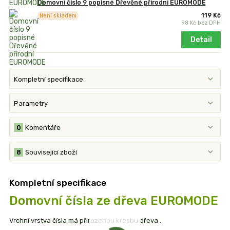
Domovní číslo 9 popisné Dřevěné přírodní EUROMODE
119 Kč
Není skladem
98 Kč
bez DPH
Detail
Kompletní specifikace
Parametry
0
Komentáře
8
Související zboží
Kompletní specifikace
Domovní čísla ze dřeva EUROMODE
Vrchní vrstva čísla má přirozenou kresbu dřeva .