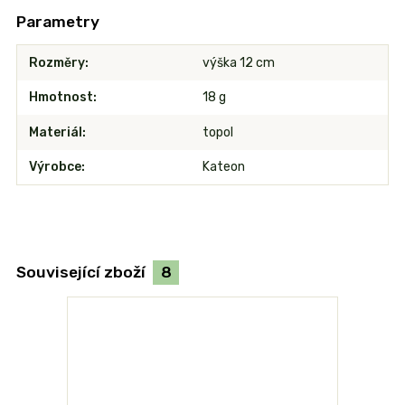
Parametry
Rozměry
výška 12 cm
Hmotnost
18 g
Materiál
topol
Výrobce
Kateon
Související zboží
8