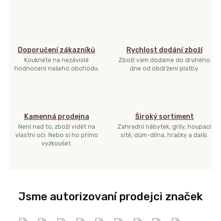
Doporučení zákazníků
Rychlost dodání zboží
Koukněte na nezávislé
Zboží vám dodáme do druhého
hodnocení našeho obchodu.
dne od obdržení platby.
Kamenná prodejna
Široký sortiment
Není nad to, zboží vidět na
Zahradní nábytek, grily, houpací
vlastní oči. Nebo si ho přímo
sítě, dům-dílna, hračky a další.
vyzkoušet.
Jsme autorizovaní prodejci značek