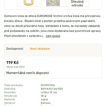
Domovní čísla ze dřeva EUROMODE Vrchní vrstva čísla má přirozenou
kresbu dřeva . Řezání čísel z ploten probíhá laserovým paprskem,
čímž se docílí přesného řezu. Vzhledem k tomu, že má každý zákazník
jiné požadavky na odstín, jsou čísla dodávána bez povrchové úpravy.
Před umístěním v exteriéru j...
celý popis
Dostupnost
Není skladem
119 Kč
98 Kč
bez DPH
Momentálně není k dispozici
Číslo produktu:
DCDPE106
EAN kód:
8594207261125
Rozměry:
výška 12 cm
Hmotnost:
18 g
Materiál:
topol
Výrobce:
Kateon