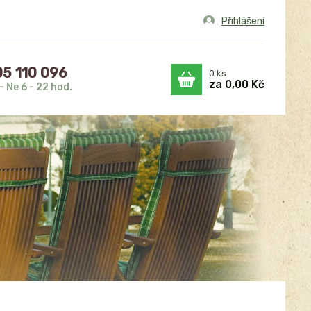
Přihlášení
5 110 096
0
ks
za
0,00 Kč
- Ne 6 - 22 hod.