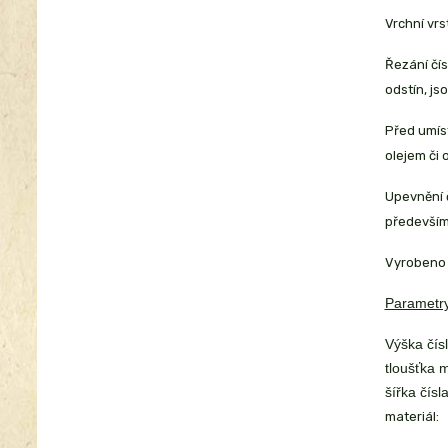
Vrchní vrs
Řezání čí
odstín, js
Před umíst
olejem či 
Upevnění č
především 
Vyrobeno 
Parametry
Výška čísl
tloušťka m
šířka čísla
materiál: