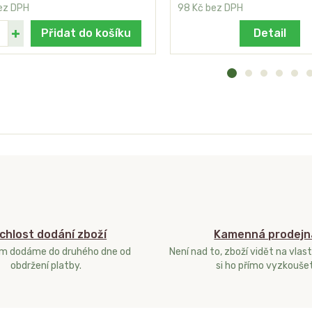
ez DPH
98 Kč
bez DPH
Přidat do košíku
Detail
chlost dodání zboží
Kamenná prodejn
ám dodáme do druhého dne od
Není nad to, zboží vidět na vlast
obdržení platby.
si ho přímo vyzkoušet