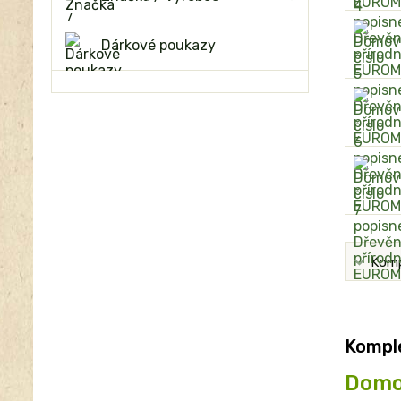
Dárkové poukazy
Komp
Komple
Domo