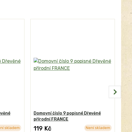
evěné
Domovní číslo 9 popisné Dřevěné
Dom
přírodní FRANCE
FR
119 Kč
19
ní skladem
Není skladem