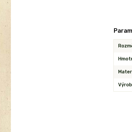
Param
Rozm
Hmot
Mater
Výrob