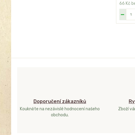
66 Kč
b
Doporučení zákazníků
Ry
Koukněte na nezávislé hodnocení našeho
Zboží v
obchodu.