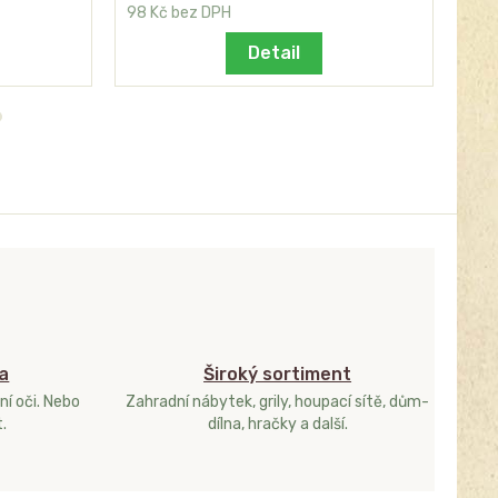
98 Kč
bez DPH
164
Detail
a
Široký sortiment
ní oči. Nebo
Zahradní nábytek, grily, houpací sítě, dům-
.
dílna, hračky a další.