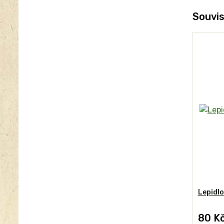
Souvis
Lepidlo
80 K