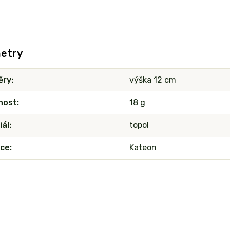
etry
ěry
výška 12 cm
nost
18 g
iál
topol
ce
Kateon