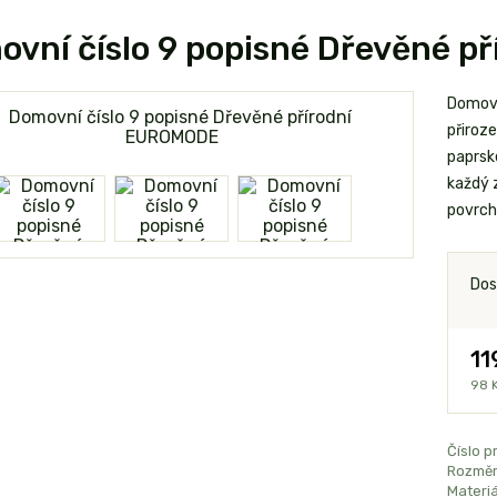
vní číslo 9 popisné Dřevěné 
Domovn
přiroze
paprsk
každý 
povrch
Dos
11
98 
Číslo p
Rozměr
Materiá