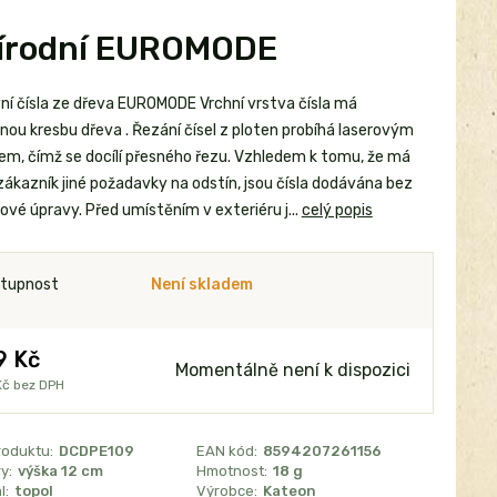
přírodní EUROMODE
í čísla ze dřeva EUROMODE Vrchní vrstva čísla má
nou kresbu dřeva . Řezání čísel z ploten probíhá laserovým
em, čímž se docílí přesného řezu. Vzhledem k tomu, že má
zákazník jiné požadavky na odstín, jsou čísla dodávána bez
ové úpravy. Před umístěním v exteriéru j...
celý popis
tupnost
Není skladem
9 Kč
Momentálně není k dispozici
Kč
bez DPH
roduktu:
DCDPE109
EAN kód:
8594207261156
y:
výška 12 cm
Hmotnost:
18 g
l:
topol
Výrobce:
Kateon