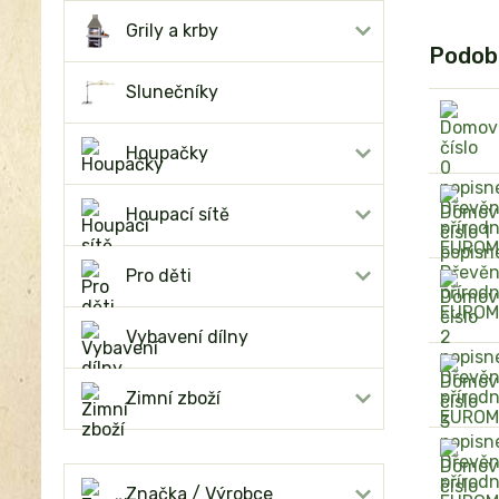
Grily a krby
Podob
Slunečníky
Houpačky
Houpací sítě
Pro děti
Vybavení dílny
Zimní zboží
Značka / Výrobce