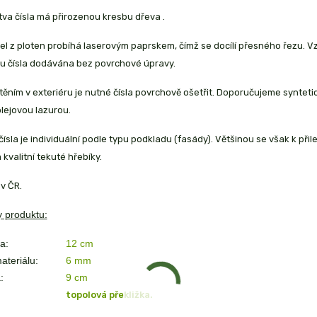
tva čísla má přirozenou kresbu dřeva .
sel z ploten probíhá laserovým paprskem, čímž se docílí přesného řezu. 
ou čísla dodávána bez povrchové úpravy.
ěním v exteriéru je nutné čísla povrchově ošetřit. Doporučujeme syntetické
olejovou lazurou.
ísla je individuální podle typu podkladu (fasády). Většinou se však k př
kvalitní tekuté hřebíky.
v ČR.
 produktu:
a:
12 cm
ateriálu:
6 mm
:
9 cm
topolová překližka.