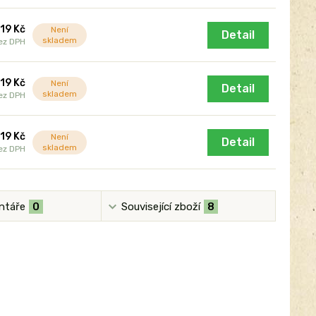
119 Kč
Není
Detail
skladem
ez DPH
119 Kč
Není
Detail
skladem
ez DPH
119 Kč
Není
Detail
skladem
ez DPH
ntáře
0
Související zboží
8