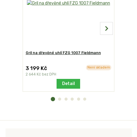
Gril na dřevěné uhlí FZG 1007 Fieldmann
Grilovací 
3 199 Kč
490 Kč
Není skladem
2 644 Kč
bez DPH
405 Kč
bez
Detail