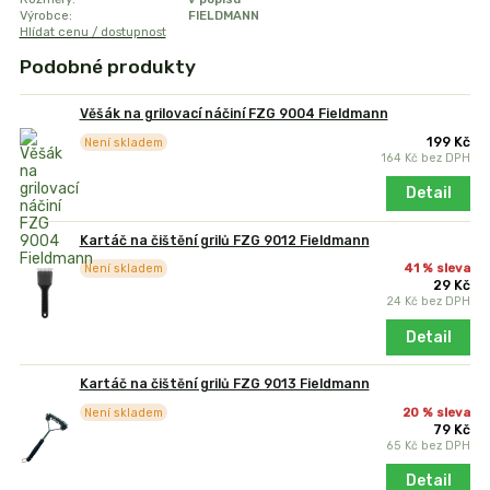
Výrobce:
FIELDMANN
Hlídat cenu / dostupnost
Podobné produkty
Věšák na grilovací náčiní FZG 9004 Fieldmann
199 Kč
Není skladem
164 Kč
bez DPH
Detail
Kartáč na čištění grilů FZG 9012 Fieldmann
41 % sleva
Není skladem
29 Kč
24 Kč
bez DPH
Detail
Kartáč na čištění grilů FZG 9013 Fieldmann
20 % sleva
Není skladem
79 Kč
65 Kč
bez DPH
Detail