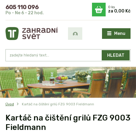
605 110 096
0
ks
za
0,00 Kč
Po - Ne 6 - 22 hod.
Menu
HLEDAT
Úvod
Kartáč na čištění grilů FZG 9003 Fieldmann
Kartáč na čištění grilů FZG 9003
Fieldmann