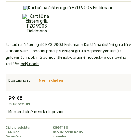
Kartáč na čištění grilů FZG 9003 Fieldmann Kartáč na čištění grilu tři v
jednom velmi usnadní práci při čištění grilu a napečených kusů z
grilovaných pokrmů pomocí škrabky, brusné houbičky a ocelového
kartáče.
celý popis
Dostupnost
Není skladem
99 Kč
82 Kč
bez DPH
Momentálně není k dispozici
Číslo produktu:
KGGF180
EAN kód:
8590669184309
Rozměry:
v popisu