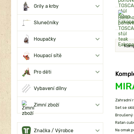
Grily a krby
Slunečníky
Houpačky
Komp
Houpací sítě
Pro děti
Komple
MIR
Vybavení dílny
Zahradní 
Zimní zboží
Set se sklá
Broušený r
Ratan cub
Značka / Výrobce
Na omak pů