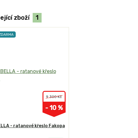
ející zboží
1
 ZDARMA
9 300 Kč
- 10 %
LLA - ratanové křeslo Fakopa