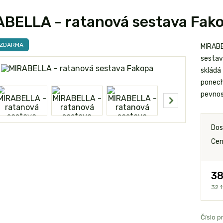
BELLA - ratanová sestava Fak
 ZDARMA
MIRABE
sestav
skládá 
ponech
pevnost
Dos
Cen
38
32 1
Číslo p