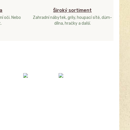
a
Široký sortiment
ní oči. Nebo
Zahradní nábytek, grily, houpací sítě, dům-
.
dílna, hračky a další.