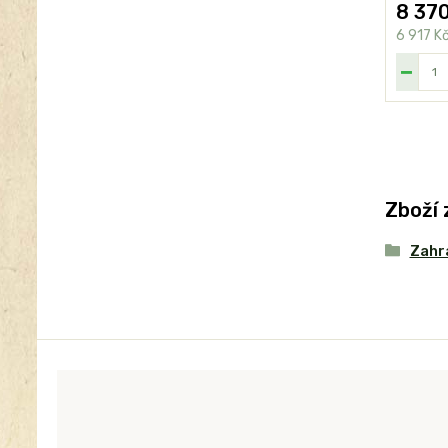
8 370
6 917 K
Zboží 
Zahr