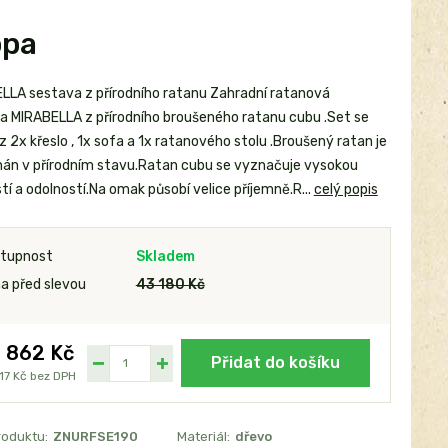
opa
LLA sestava z přírodního ratanu Zahradní ratanová
a MIRABELLA z přírodního broušeného ratanu cubu .Set se
z 2x křeslo , 1x sofa a 1x ratanového stolu .Broušený ratan je
án v přírodním stavu.Ratan cubu se vyznačuje vysokou
í a odolností.Na omak působí velice příjemně.R...
celý popis
tupnost
Skladem
a před slevou
43 180 Kč
 862 Kč
Přidat do košíku
17 Kč
bez DPH
roduktu:
ZNURFSE190
Materiál:
dřevo