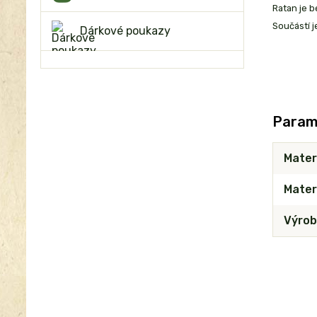
Ratan je 
Součástí j
Dárkové poukazy
Param
Mater
Materi
Výrob