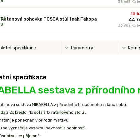
38 663 Kč
b
10 %
Ratanová pohovka TOSCA stůl teak Fakopa
44 7
36 982 Kč
b
letní specifikace
Parametry
Kome
tní specifikace
ABELLA sestava z
přírodního 
ratanová sestava MIRABELLA z přírodního broušeného ratanu cubu .
dá z 2x křeslo , 1x sofa a 1x ratanového stolu .
atan je ponechán v přírodním stavu.
u se vyznačuje vysokou pevností a odolností.
sobí velice příjemně.