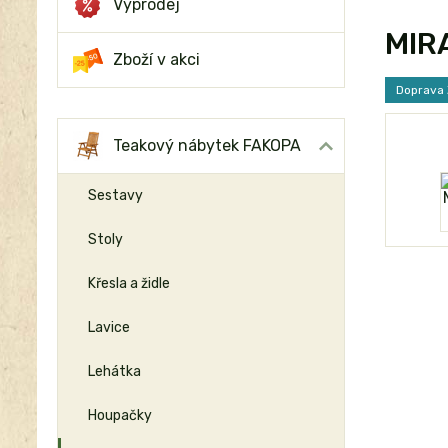
Výprodej
MIRA
Zboží v akci
Doprava
Teakový nábytek FAKOPA
Sestavy
Stoly
Křesla a židle
Lavice
Lehátka
Houpačky