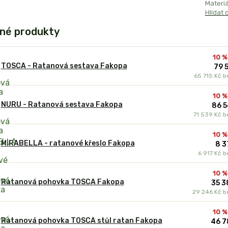
Materiál
Hlídat 
né produkty
10 %
TOSCA - Ratanová sestava Fakopa
79 
65 715 Kč
b
10 %
NURU - Ratanová sestava Fakopa
86 5
71 539 Kč
b
10 %
MIRABELLA - ratanové křeslo Fakopa
8 3
6 917 Kč
b
10 %
Ratanová pohovka TOSCA Fakopa
35 3
29 246 Kč
b
10 %
Ratanová pohovka TOSCA stůl ratan Fakopa
46 7