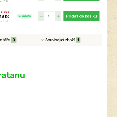
ez DPH
 sleva
Přidat do košíku
Skladem
48 Kč
ez DPH
ntáře
0
Související zboží
1
ratanu