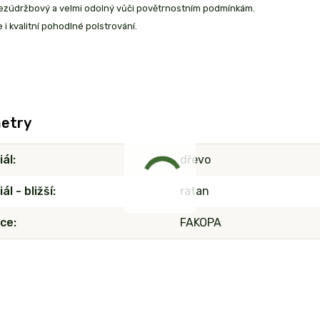
bezúdržbový a velmi odolný vůči povětrnostním podmínkám.
e i kvalitní pohodlné polstrování.
etry
iál
dřevo
ál - bližší
ratan
ce
FAKOPA