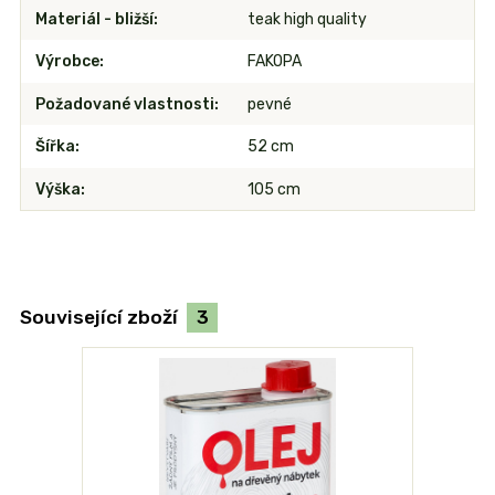
Materiál - bližší
teak high quality
Výrobce
FAKOPA
Požadované vlastnosti
pevné
Šířka
52 cm
Výška
105 cm
Související zboží
3