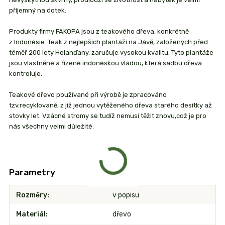
příjemný na dotek.
Produkty firmy FAKOPA jsou z teakového dřeva, konkrétně
z Indonésie. Teak z nejlepších plantáží na Jávě, založených před
téměř 200 lety Holanďany, zaručuje vysokou kvalitu. Tyto plantáže
jsou vlastněné a řízené indonéskou vládou, která sadbu dřeva
kontroluje.
Teakové dřevo používané při výrobě je zpracováno
tzv.recyklovaně, z již jednou vytěženého dřeva starého desítky až
stovky let. Vzácné stromy se tudíž nemusí těžit znovu,což je pro
nás všechny velmi důležité.
Parametry
Rozměry
v popisu
Materiál
dřevo