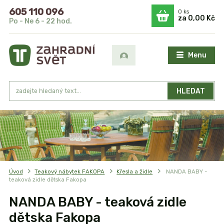
605 110 096
0
ks
za
0,00 Kč
Po - Ne 6 - 22 hod.
Menu
HLEDAT
Úvod
Teakový nábytek FAKOPA
Křesla a židle
NANDA BABY -
teaková zidle dětska Fakopa
NANDA BABY - teaková zidle
dětska Fakopa