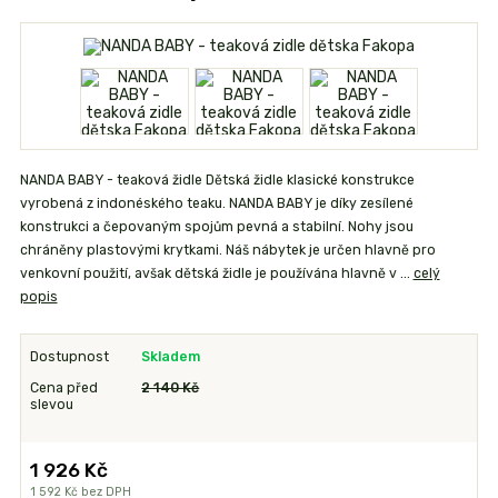
NANDA BABY - teaková židle Dětská židle klasické konstrukce
vyrobená z indonéského teaku. NANDA BABY je díky zesílené
konstrukci a čepovaným spojům pevná a stabilní. Nohy jsou
chráněny plastovými krytkami. Náš nábytek je určen hlavně pro
venkovní použití, avšak dětská židle je používána hlavně v ...
celý
popis
Dostupnost
Skladem
Cena před
2 140 Kč
slevou
1 926 Kč
1 592 Kč
bez DPH