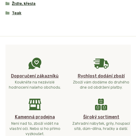
Židle, křesla
Teak
Doporučení zákazníků
Rychlost dodání zboží
Koukněte na nezávislé
Zboží vám dodáme do druhého
hodnocení našeho obchodu.
dne od obdržení platby.
Kamenná prodejna
Široký sortiment
Není nad to, zboží vidět na
Zahradní nábytek, grily, houpací
vlastní oči. Nebo si ho přímo
sítě, dům-dílna, hračky a další.
vyzkoušet.