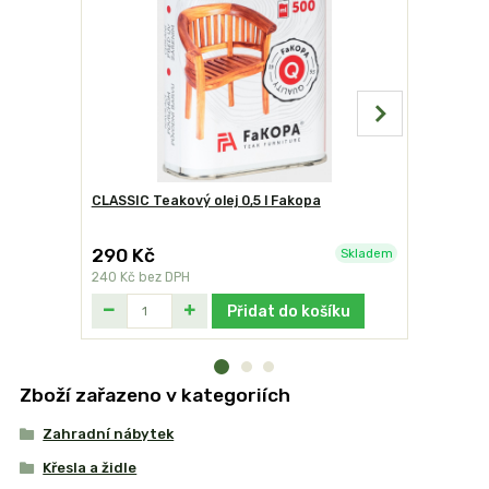
CLASSIC Teakový olej 0,5 l Fakopa
Victor čis
290 Kč
340 Kč
Skladem
240 Kč
bez DPH
281 Kč
bez
Přidat do košíku
Zboží zařazeno v kategoriích
Zahradní nábytek
Křesla a židle