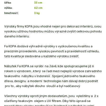
šířka:
33 cm
výška:
62 cm
hmotnost:
3 kg
Výrobky firmy KOPA jsou vhodné nejen pro dekoraci interiérů, svou
vysokou užitnou hodnotou můžou výrazně zvýšit celkovou pohodu
daného interiéru.
Fa KOPA dodává výhradně výrobky s vyzkoušenou kvalitou a
precizním provedením, vysokou pevností a pravidelností vzhledu,
tato kvalita je sledována u každého výrobku zvlášť.
Nábytek Fa KOPA se vyrábí na Jávě, kde spolupracujeme již 6
rokem s výrobcem , který se řadí mezi nejlepší výrobce zahradního
teakového nábytku v Indonésii . Spojení jádrového teakového
dřeva, designu a moderní technologie nám dávají dobrý podnět
pro to , aby nábytek dlouho sloužil a byl nadčasový.
Všechny výrobky oproti jiným dodavatelům, jsou vyleštěny a 2 x
ošetřeny teakovým olejem s UV filtrem. Díky této úpravě se
nevyskytnou skvrny, prodlouží se životnost a nábytek je velmi