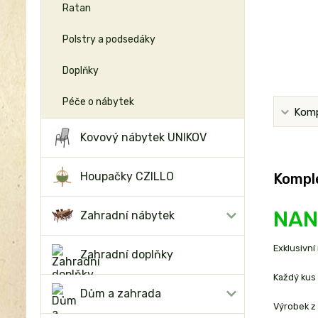
Ratan
Polstry a podsedáky
Doplňky
Péče o nábytek
Komp
Kovový nábytek UNIKOV
Houpačky CZILLO
Komple
NAND
Zahradní nábytek
Exklusivní
Zahradní doplňky
Každý kus 
Dům a zahrada
Výrobek z 