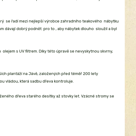
erý se řadí mezi nejlepší výrobce zahradního teakového nábytku
 dávají dobrý podnět pro to , aby nábytek dlouho sloužil a byl
olejem s UV filtrem. Díky této úpravě se nevyskytnou skvrny,
ších plantáží na Jávě, založených před téměř 200 lety
ou vládou, která sadbu dřeva kontroluje.
ěženého dřeva starého desítky až stovky let. Vzácné stromy se