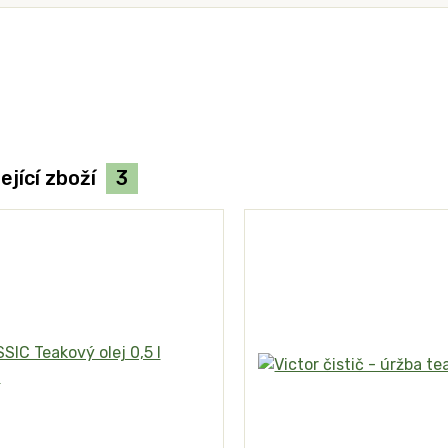
ející zboží
3