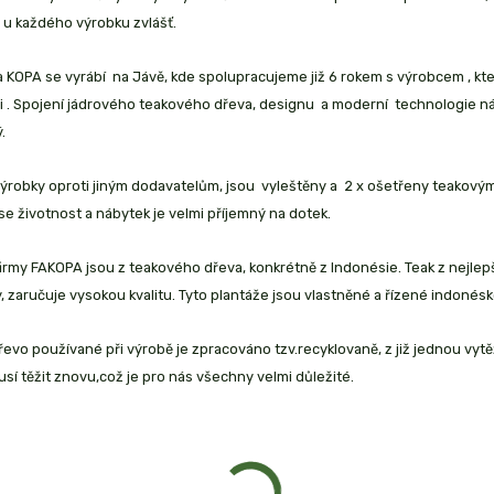
 u každého výrobku zvlášť.
 KOPA se vyrábí na Jávě, kde spolupracujeme již 6 rokem s výrobcem , kt
i . Spojení jádrového teakového dřeva, designu a moderní technologie nám
.
robky oproti jiným dodavatelům, jsou vyleštěny a 2 x ošetřeny teakovým 
se životnost a nábytek je velmi příjemný na dotek.
irmy FAKOPA jsou z teakového dřeva, konkrétně z Indonésie. Teak z nejlep
 zaručuje vysokou kvalitu. Tyto plantáže jsou vlastněné a řízené indonésk
evo používané při výrobě je zpracováno tzv.recyklovaně, z již jednou vyt
sí těžit znovu,což je pro nás všechny velmi důležité.