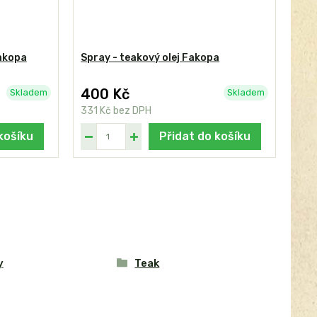
Fakopa
Spray - teakový olej Fakopa
400 Kč
Skladem
Skladem
331 Kč
bez DPH
košíku
Přidat do košíku
y
Teak