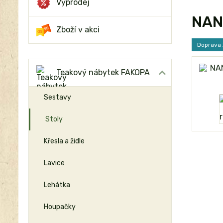
Výprodej
NAND
Zboží v akci
Doprava
Teakový nábytek FAKOPA
Sestavy
Stoly
Křesla a židle
Lavice
Lehátka
Houpačky