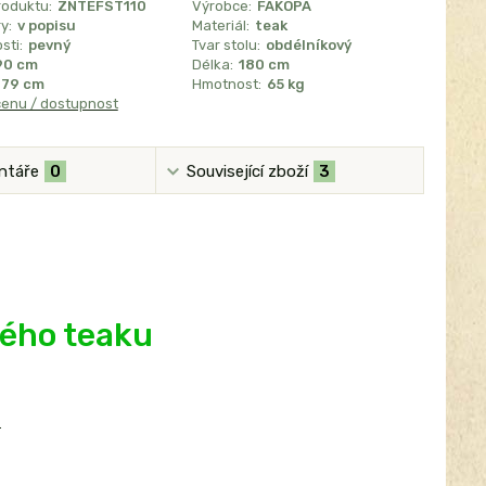
roduktu:
ZNTEFST110
Výrobce:
FAKOPA
y:
v popisu
Materiál:
teak
sti:
pevný
Tvar stolu:
obdélníkový
90 cm
Délka:
180 cm
79 cm
Hmotnost:
65 kg
cenu / dostupnost
ntáře
0
Související zboží
3
ného teaku
.