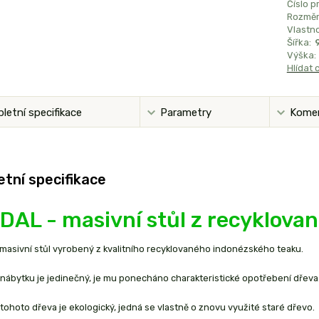
Číslo p
Rozměr
Vlastno
Šířka:
Výška:
Hlídat 
letní specifikace
Parametry
Kome
tní specifikace
AL - masivní stůl z recyklova
 masivní stůl vyrobený z kvalitního recyklovaného indonézského teaku.
nábytku je jedinečný, je mu ponecháno charakteristické opotřebení dřeva
tohoto dřeva je ekologický, jedná se vlastně o znovu využité staré dřevo.