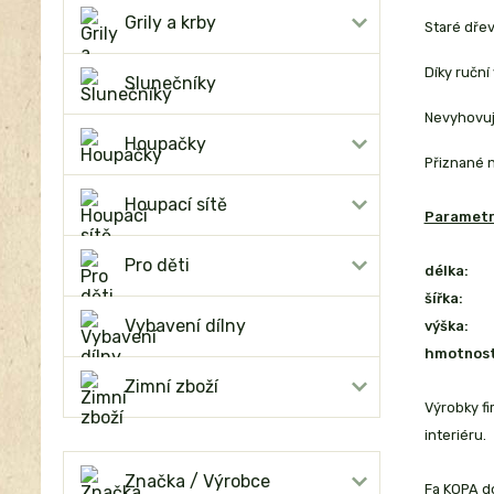
Grily a krby
Staré dřev
Díky ruční
Slunečníky
Nevyhovuje
Houpačky
Přiznané no
Houpací sítě
Parametr
Pro děti
délka:
šířka:
Vybavení dílny
výška:
hmotnost
Zimní zboží
Výrobky f
interiéru.
Značka / Výrobce
Fa KOPA do