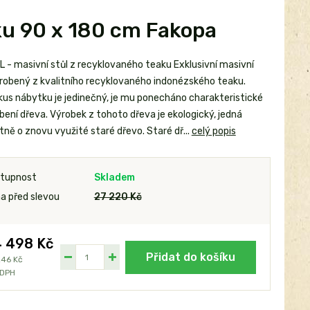
ku 90 x 180 cm Fakopa
 - masivní stůl z recyklovaného teaku Exklusivní masivní
yrobený z kvalitního recyklovaného indonézského teaku.
kus nábytku je jedinečný, je mu ponecháno charakteristické
bení dřeva. Výrobek z tohoto dřeva je ekologický, jedná
tně o znovu využité staré dřevo. Staré dř...
celý popis
tupnost
Skladem
a před slevou
27 220 Kč
 498 Kč
Přidat do košíku
246 Kč
 DPH