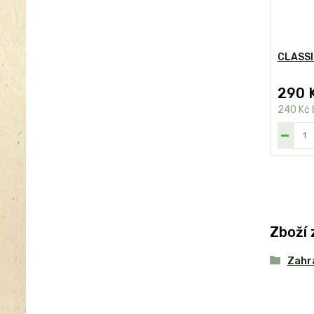
CLASSIC
290 
240 Kč
Zboží 
Zahr