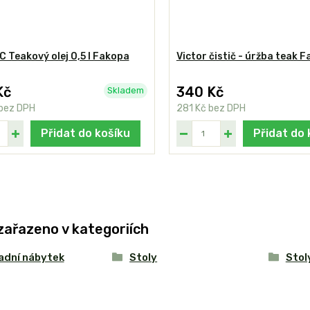
 Teakový olej 0,5 l Fakopa
Victor čistič - úržba teak 
Kč
340 Kč
Skladem
bez DPH
281 Kč
bez DPH
Přidat do košíku
Přidat do 
zařazeno v kategoriích
adní nábytek
Stoly
Stol