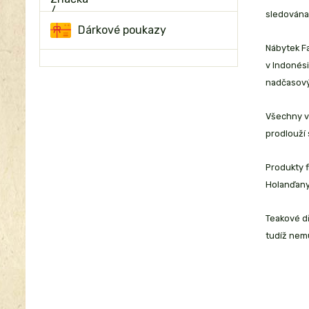
sledována
Dárkové poukazy
Nábytek Fa
v Indonési
nadčasový
Všechny vý
prodlouží 
Produkty f
Holanďany,
Teakové dř
tudíž nemu