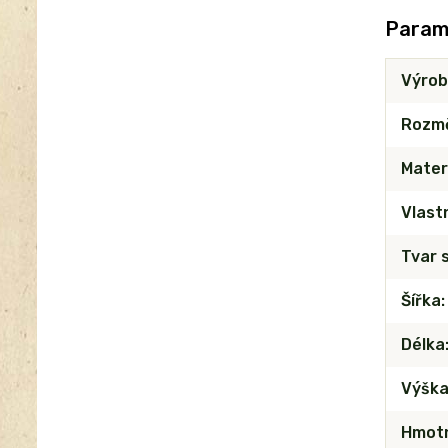
Param
Výrob
Rozm
Mater
Vlast
Tvar 
Šířka
Délka
Výšk
Hmot