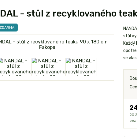
AL - stůl z recyklovaného tea
 ZDARMA
NANDAL
stůl v
Každý 
opotře
se vlas
Dos
Cen
24
20 
bez