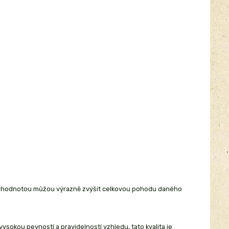
ou hodnotou můžou výrazně zvýšit celkovou pohodu daného
okou pevností a pravidelností vzhledu, tato kvalita je