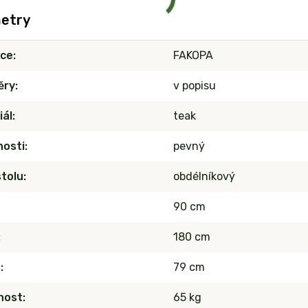
etry
ce
FAKOPA
ěry
v popisu
iál
teak
nosti
pevný
stolu
obdélníkový
90 cm
180 cm
a
79 cm
nost
65 kg