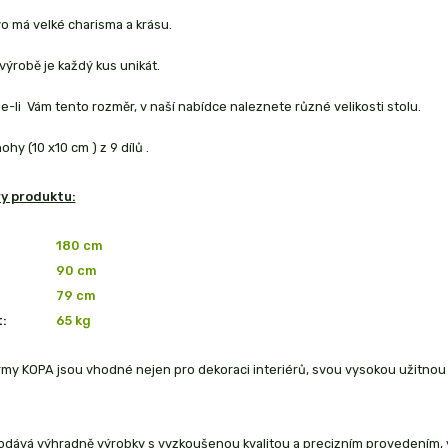
o má velké charisma a krásu.
 výrobě je každý kus unikát.
-li Vám tento rozměr, v naší nabídce naleznete různé velikosti stolu.
hy (10 x10 cm ) z 9 dílů .
y produktu:
180 cm
90 cm
79 cm
:
65
kg
irmy KOPA jsou vhodné nejen pro dekoraci interiérů, svou vysokou užitn
dává výhradně výrobky s vyzkoušenou kvalitou a precizním provedením, vys