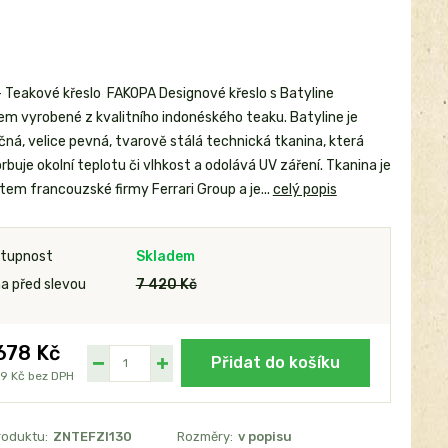
 Teakové křeslo FAKOPA Designové křeslo s Batyline
em vyrobené z kvalitního indonéského teaku. Batyline je
čná, velice pevná, tvarově stálá technická tkanina, která
buje okolní teplotu či vlhkost a odolává UV záření. Tkanina je
tem francouzské firmy Ferrari Group a je...
celý popis
tupnost
Skladem
a před slevou
7 420 Kč
678 Kč
Přidat do košíku
19 Kč
bez DPH
roduktu:
ZNTEFZI130
Rozměry:
v popisu