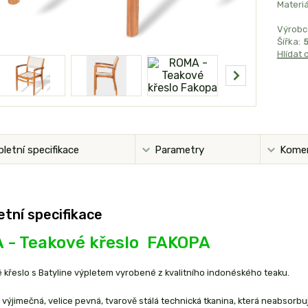
Materiá
Výrobc
Šířka:
Hlídat 
letní specifikace
Parametry
Kome
tní specifikace
 - Teakové křeslo FAKOPA
křeslo s Batyline výpletem vyrobené z kvalitního indonéského teaku.
e výjimečná, velice pevná, tvarově stálá technická tkanina, která neabsorbuj