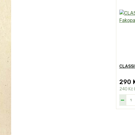
CLASSIC
290 
240 Kč