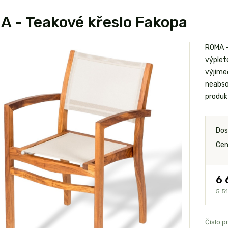
 - Teakové křeslo Fakopa
ROMA -
výplet
výjime
neabsor
produk
Dos
Cen
6 
5 5
Číslo p