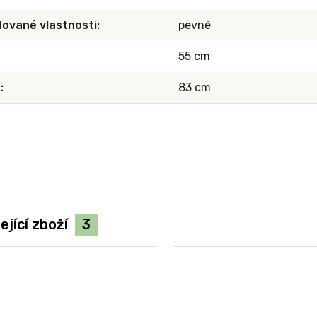
ované vlastnosti
pevné
55 cm
a
83 cm
ející zboží
3