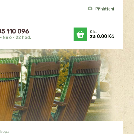
Přihlášení
5 110 096
0
ks
za
0,00 Kč
- Ne 6 - 22 hod.
akopa