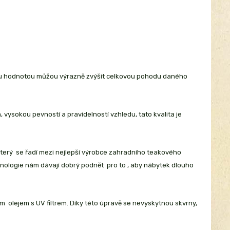
nou hodnotou můžou výrazně zvýšit celkovou pohodu daného
ysokou pevností a pravidelností vzhledu, tato kvalita je
který se řadí mezi nejlepší výrobce zahradního teakového
nologie nám dávají dobrý podnět pro to , aby nábytek dlouho
 olejem s UV filtrem. Díky této úpravě se nevyskytnou skvrny,