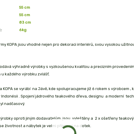
55 cm
55 cm
83 cm
:
6
kg
irmy KOPA jsou vhodné nejen pro dekoraci interiérů, svou vysokou užit
odává výhradně výrobky s vyzkoušenou kvalitou a precizním provedením, v
 u každého výrobku zvlášť.
a KOPA se vyrábí na Jávě, kde spolupracujeme již 6 rokem s výrobcem , 
 Indonésii . Spojení jádrového teakového dřeva, designu a moderní tech
byl nadčasový.
robky oproti jiným dodavatelům, jsou vyleštěny a 2 x ošetřeny teakovým
se životnost a nábytek je velmi příjemný na dotek.