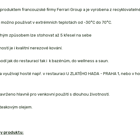
 produktem francouzské firmy Ferrari Group a je vyrobena z recyklovatelnéh
e možno používat v extrémních teplotách od -30°C do 70°C.
ým způsobem lze stohovat až 5 křesel na sebe
stí je i kvalitní nerezové kování.
dí jak do restaurací tak i k bazénům, do wellness a saun.
a využívají hosté např. v restauraci U ZLATÉHO HADA - PRAHA 1, nebo v ho
navrženo hlavně pro venkovní použití s dlouhou životností.
teakovým olejem.
y produktu: