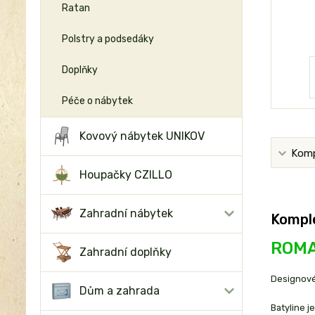
Ratan
Polstry a podsedáky
Doplňky
Péče o nábytek
Kovový nábytek UNIKOV
Komp
Houpačky CZILLO
Zahradní nábytek
Komple
ROMA
Zahradní doplňky
Designové 
Dům a zahrada
Batyline j