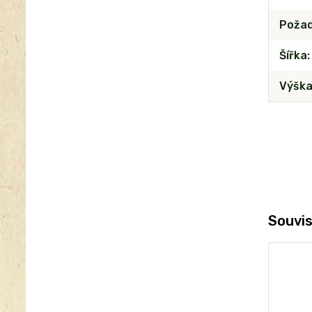
Požad
Šířka
Výšk
Souvis