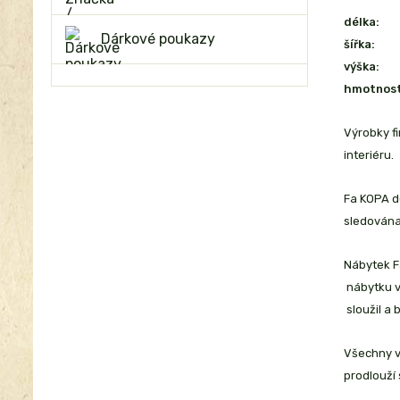
délka:
Dárkové poukazy
šířka:
výška:
hmotnost
Výrobky f
interiéru.
Fa KOPA d
sledována
Nábytek F
nábytku v
sloužil a 
Všechny vý
prodlouží 