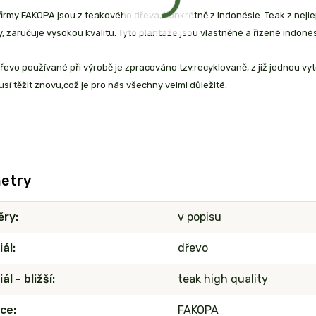
irmy FAKOPA jsou z teakového dřeva, konkrétně z Indonésie. Teak z nejle
 zaručuje vysokou kvalitu. Tyto plantáže jsou vlastněné a řízené indoné
evo používané při výrobě je zpracováno tzv.recyklovaně, z již jednou vy
sí těžit znovu,což je pro nás všechny velmi důležité.
etry
ěry
v popisu
iál
dřevo
ál - bližší
teak high quality
ce
FAKOPA