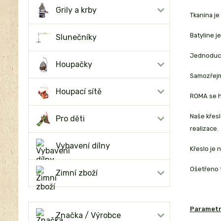
Grily a krby
Tkanina je
Batyline j
Slunečníky
Jednoduch
Houpačky
Samozřejmo
Houpací sítě
ROMA se ho
Naše křesl
Pro děti
realizace.
Vybavení dílny
Křeslo je 
Ošetřeno 
Zimní zboží
Parametr
Značka / Výrobce