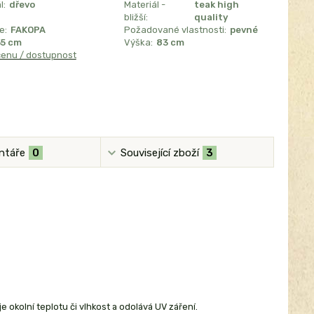
l:
dřevo
Materiál -
teak high
bližší:
quality
e:
FAKOPA
Požadované vlastnosti:
pevné
55 cm
Výška:
83 cm
cenu / dostupnost
ntáře
0
Související zboží
3
e okolní teplotu či vlhkost a odolává UV záření.