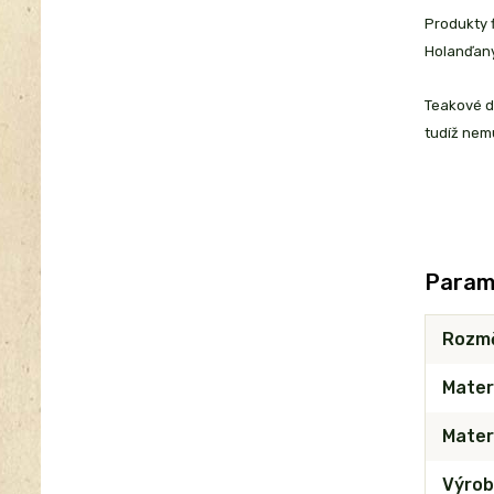
Produkty f
Holanďany,
Teakové dř
tudíž nemu
Param
Rozm
Mater
Materi
Výrob