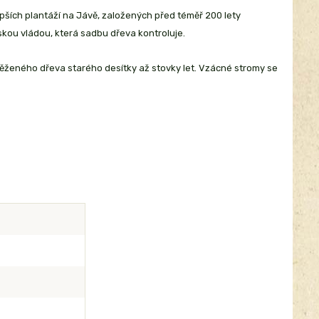
pších plantáží na Jávě, založených před téměř 200 lety
skou vládou, která sadbu dřeva kontroluje.
těženého dřeva starého desítky až stovky let. Vzácné stromy se