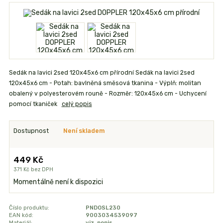
Sedák na lavici 2sed 120x45x6 cm přírodní Sedák na lavici 2sed
120x45x6 cm - Potah: bavlněná směsová tkanina - Výplň: molitan
obalený v polyesterovém rouně - Rozměr: 120x45x6 cm - Uchycení
pomocí tkaniček
celý popis
Dostupnost
Není skladem
449 Kč
371 Kč
bez DPH
Momentálně není k dispozici
Číslo produktu:
PNDOSL230
EAN kód:
9003034539097
Materiál:
viz. popis