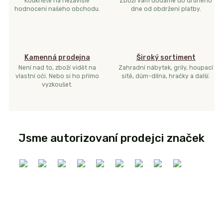
Koukněte na nezávislé
Zboží vám dodáme do druhého
hodnocení našeho obchodu.
dne od obdržení platby.
Kamenná prodejna
Široký sortiment
Není nad to, zboží vidět na
Zahradní nábytek, grily, houpací
vlastní oči. Nebo si ho přímo
sítě, dům-dílna, hračky a další.
vyzkoušet.
Jsme autorizovaní prodejci značek