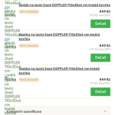
Sedák na lavici 2sed DOPPLER 110x45x6 cm hnědá kostka
449 Kč
Není skladem
371 Kč
bez DPH
Detail
Opěrka na lavici 2sed DOPPLER 110x30x6 cm modrá
kostka
449 Kč
Není skladem
371 Kč
bez DPH
Detail
Opěrka na lavici 2sed DOPPLER 110x30x6 cm hnědá
kostka
449 Kč
Není skladem
371 Kč
bez DPH
Detail
Kompletní specifikace