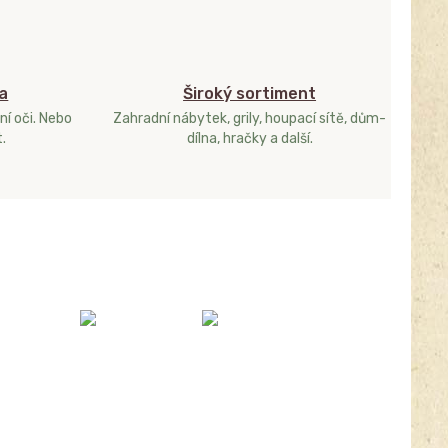
a
Široký sortiment
ní oči. Nebo
Zahradní nábytek, grily, houpací sítě, dům-
.
dílna, hračky a další.