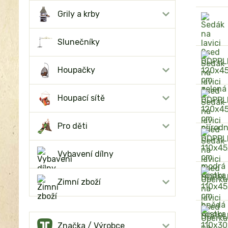
Grily a krby
Slunečníky
Houpačky
Houpací sítě
Pro děti
Vybavení dílny
Zimní zboží
Značka / Výrobce