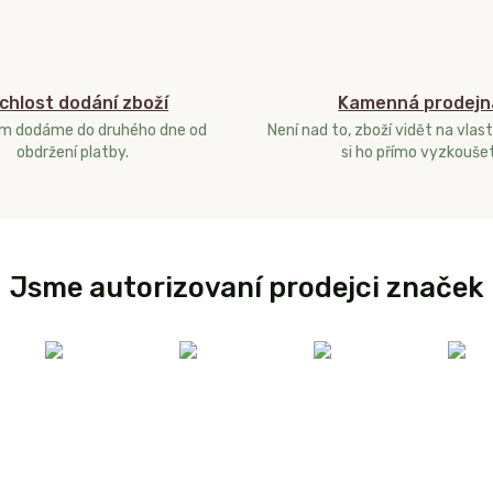
chlost dodání zboží
Kamenná prodejn
ám dodáme do druhého dne od
Není nad to, zboží vidět na vlast
obdržení platby.
si ho přímo vyzkoušet
Jsme autorizovaní prodejci značek