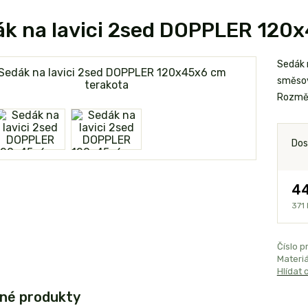
k na lavici 2sed DOPPLER 120
Sedák 
směsov
Rozměr
Dos
44
371 
Číslo p
Materiá
Hlídat 
né produkty