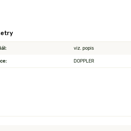
etry
iál
viz. popis
ce
DOPPLER