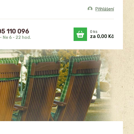
Přihlášení
5 110 096
0
ks
za
0,00 Kč
- Ne 6 - 22 hod.