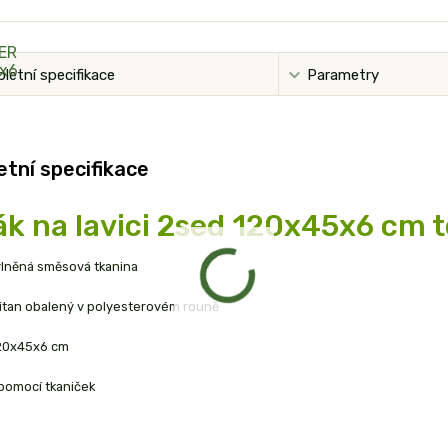
letní specifikace
Parametry
tní specifikace
k na lavici 2sed 120x45x6 cm 
vlněná směsová tkanina
litan obalený v polyesterovém rouně
20x45x6 cm
pomocí tkaniček