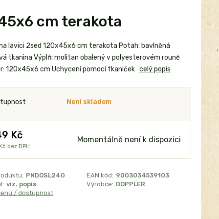
x45x6 cm terakota
na lavici 2sed 120x45x6 cm terakota Potah: bavlněná
á tkanina Výplň: molitan obalený v polyesterovém rouně
: 120x45x6 cm Uchycení pomocí tkaniček
celý popis
tupnost
Není skladem
9 Kč
Momentálně není k dispozici
Kč
bez DPH
roduktu:
PNDOSL240
EAN kód:
9003034539103
l:
viz. popis
Výrobce:
DOPPLER
cenu / dostupnost