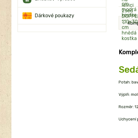
Dárkové poukazy
Komp
Komple
Sedá
Potah: ba
Výplň: mo
Rozměr: 1
Uchycení 