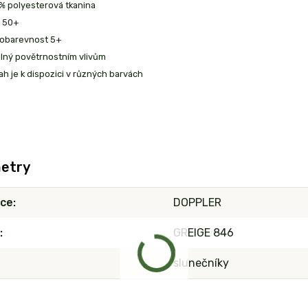
% polyesterová tkanina
 50+
lobarevnost 5+
lný povětrnostním vlivům
ah je k dispozici v různých barvách
etry
ce
DOPPLER
GREIGE 846
slunečníky