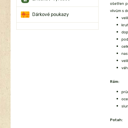
ošetřen p
vlivům s 
Dárkové poukazy
vel
kru
dop
pod
cel
nas
veli
váh
Rám:
prů
oce
slu
Potah: