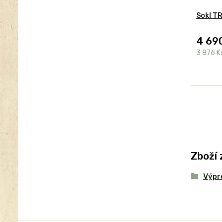
Sokl T
4 69
3 876 K
Zboží 
Výpr