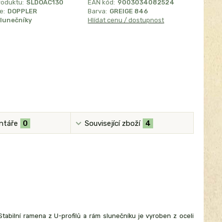
roduktu:
SLDOAC130
EAN kód:
9003034082524
e:
DOPPLER
Barva:
GREIGE 846
lunečníky
Hlídat cenu / dostupnost
ntáře
0
Související zboží
4
Stabilní ramena z U-profilů a rám slunečníku je vyroben z oceli