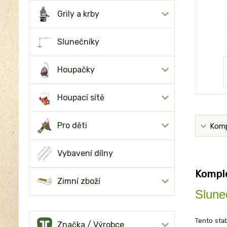
Grily a krby
Slunečníky
Houpačky
Houpací sítě
Pro děti
Komp
Vybavení dílny
Komple
Zimní zboží
Slun
Tento stab
Značka / Výrobce