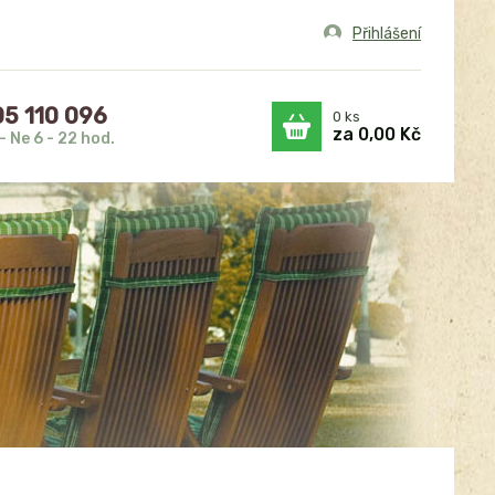
Přihlášení
5 110 096
0
ks
za
0,00 Kč
- Ne 6 - 22 hod.