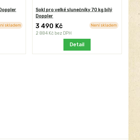
Doppler
Sokl pro velké slunečníky 70 kg bílý
Sok
Doppler
ant
3 490 Kč
3 
ní skladem
Není skladem
2 884 Kč
bez DPH
2 8
Detail