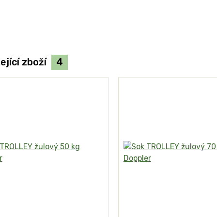
ející zboží
4