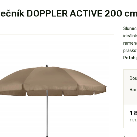
nečník DOPPLER ACTIVE 200 cm
Sluneč
ideální
ramena 
práško
Potah 
Dos
Bar
1 
1 51