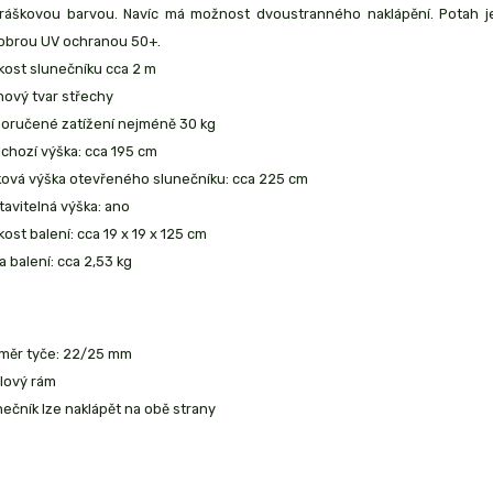
ráškovou barvou. Navíc má možnost dvoustranného naklápění. Potah j
dobrou UV ochranou 50+.
ikost slunečníku cca 2 m
hový tvar střechy
oručené zatížení nejméně 30 kg
chozí výška: cca 195 cm
ková výška otevřeného slunečníku: cca 225 cm
tavitelná výška: ano
kost balení: cca 19 x 19 x 125 cm
a balení: cca 2,53 kg
měr tyče: 22/25 mm
lový rám
nečník lze naklápět na obě strany