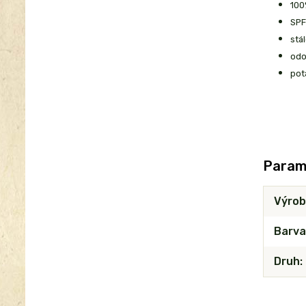
100
SPF
stá
odo
pot
Param
Výrob
Barva
Druh