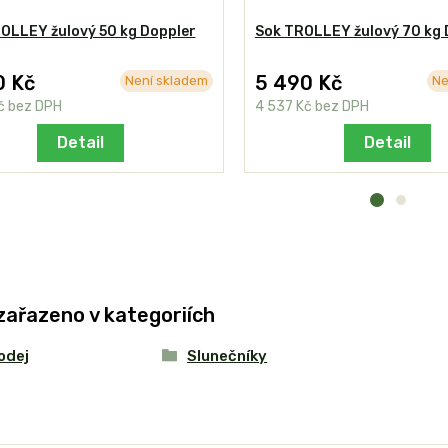
ROLLEY žulový 50 kg Doppler
Sok TROLLEY žulový 70 kg 
0 Kč
5 490 Kč
Není skladem
Ne
č
bez DPH
4 537 Kč
bez DPH
Detail
Detail
zařazeno v kategoriích
odej
Slunečníky