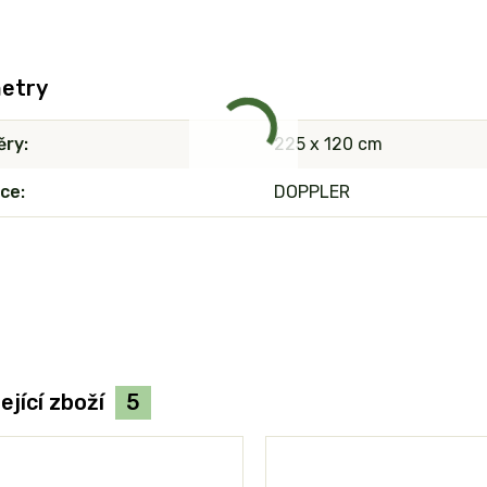
etry
ěry
225 x 120 cm
ce
DOPPLER
ející zboží
5