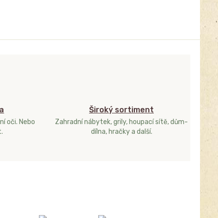
a
Široký sortiment
ní oči. Nebo
Zahradní nábytek, grily, houpací sítě, dům-
.
dílna, hračky a další.