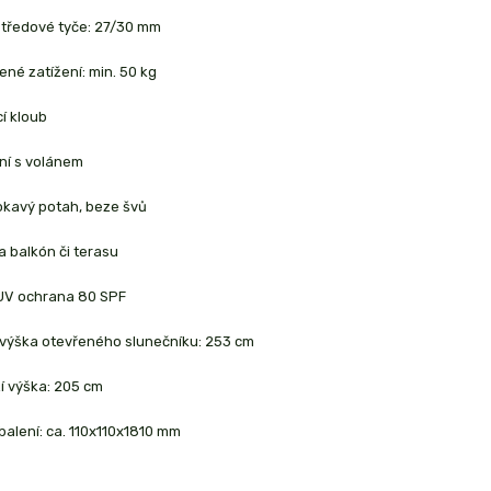
středové tyče: 27/30 mm
né zatížení: min. 50 kg
í kloub
ní s volánem
kavý potah, beze švů
na balkón či terasu
UV ochrana 80 SPF
 výška otevřeného slunečníku: 253 cm
í výška: 205 cm
 balení: ca. 110x110x1810 mm