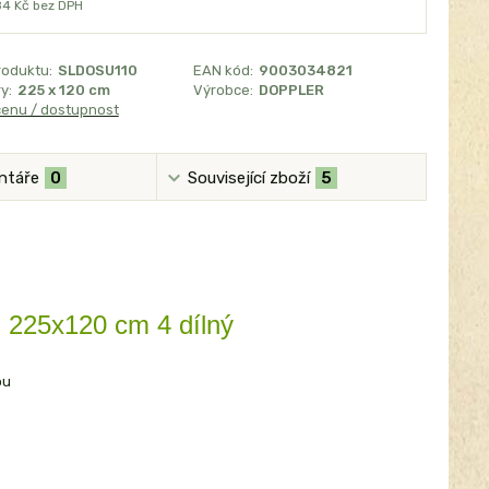
84 Kč
bez DPH
roduktu:
SLDOSU110
EAN kód:
9003034821
y:
225 x 120 cm
Výrobce:
DOPPLER
cenu / dostupnost
ntáře
0
Související zboží
5
25x120 cm 4 dílný
ou