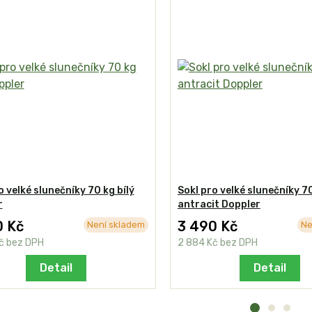
o velké slunečníky 70 kg bílý
Sokl pro velké slunečníky 7
r
antracit Doppler
0 Kč
3 490 Kč
Není skladem
Ne
Kč
bez DPH
2 884 Kč
bez DPH
Detail
Detail