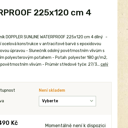
RPROOF 225x120 cm 4
ník DOPPLER SUNLINE WATERPROOF 225x120 cm 4 dílný -
ní ocelová konstrukce v antracitové barvě s epoxidovou
ovou úpravou - Slunečník odolný povětrnostním vlivům s
ním polyesterovým potahem - Potah: polyester 180 gr/m2,
 povětrnostním vlivům - Průměr středové tyče: 27/3...
celý
tupnost
Není skladem
va
490 Kč
Momentálně není k dispozici