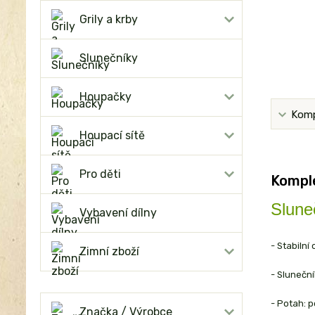
Grily a krby
Slunečníky
Houpačky
Komp
Houpací sítě
Pro děti
Komple
Slun
Vybavení dílny
- Stabiln
Zimní zboží
- Slunečn
- Potah: p
Značka / Výrobce