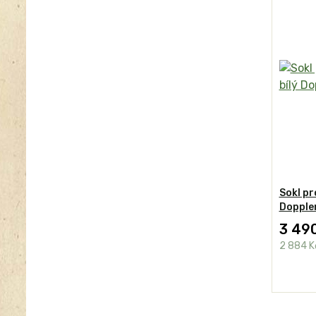
Sokl pr
Dopple
3 49
2 884 