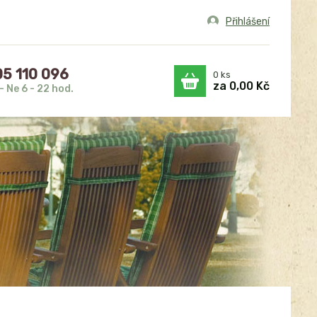
Přihlášení
5 110 096
0
ks
za
0,00 Kč
- Ne 6 - 22 hod.