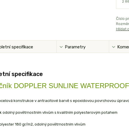
2 8
Číslo p
Rozměr
Hlídat 
letní specifikace
Parametry
Kome
tní specifikace
ečník DOPPLER SUNLINE WATERPROOF 2
í ocelová konstrukce v antracitové barvě s epoxidovou povrchovou úprav
ík odolný povětrnostním vlivům s kvalitním polyesterovým potahem
olyester 180 gr/m2, odolný povětrnostním vlivům