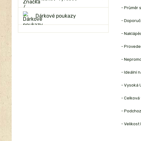
- Průměr 
Dárkové poukazy
- Doporuče
- Naklápěc
- Provede
- Nepromo
- Ideální 
- Vysoká 
- Celková
- Podchoz
- Velikost