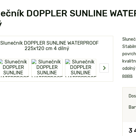
nečník DOPPLER SUNLINE WATE
ý
Sluneč
Stabil
povrch
kvalit
odolný
popis
Dos
Bar
3 