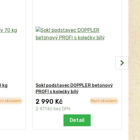
0 kg
Sokl podstavec DOPPLER betonový
Sok
PROFI s kolečky bílý
Dop
2 990 Kč
2 
ní skladem
Není skladem
2 471 Kč
bez DPH
2 4
Detail