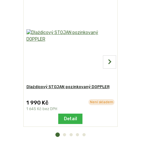
Dlaždicový STOJAN pozinkovaný DOPPLER
Sokl pods
kolečky bí
1 990 Kč
2 990 K
Není skladem
1 645 Kč
bez DPH
2 471 Kč
be
Detail