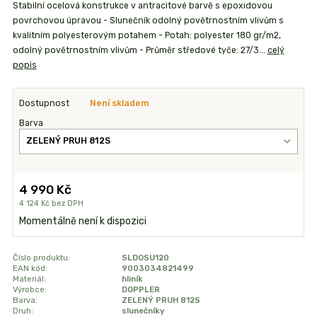
Stabilní ocelová konstrukce v antracitové barvě s epoxidovou
povrchovou úpravou - Slunečník odolný povětrnostním vlivům s
kvalitním polyesterovým potahem - Potah: polyester 180 gr/m2,
odolný povětrnostním vlivům - Průměr středové tyče: 27/3...
celý
popis
Dostupnost
Není skladem
Barva
4 990 Kč
4 124 Kč
bez DPH
Momentálně není k dispozici
Číslo produktu:
SLDOSU120
EAN kód:
9003034821499
Materiál:
hliník
Výrobce:
DOPPLER
Barva:
ZELENÝ PRUH 812S
Druh:
slunečníky