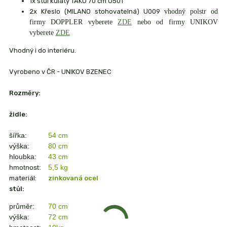
1x stůl kulatý TAKO 70
cm U501
2x Křeslo (MILANO stohovatelná) U009
vhodný polstr od
firmy DOPPLER vyberete
ZDE
nebo od firmy UNIKOV
vyberete
ZDE
Vhodný i do interiéru.
Vyrobeno v ČR - UNIKOV BZENEC
Rozměry:
židle:
šířka:
54 cm
výška:
80 cm
hloubka:
43 cm
hmotnost:
5,5 kg
materiál:
zinkovaná ocel
stůl:
průměr:
70 cm
výška:
72 cm