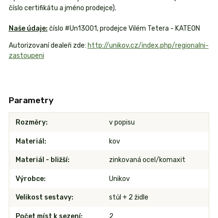
číslo certifikátu a jméno prodejce).
Naše údaje:
číslo #Un13001, prodejce Vilém Tetera - KATEON
Autorizovaní dealeři zde:
http://unikov.cz/index.php/regionalni-
zastoupeni
Parametry
Rozměry
v popisu
Materiál
kov
Materiál - bližší
zinkovaná ocel/komaxit
Výrobce
Unikov
Velikost sestavy
stůl + 2 židle
Počet míst k sezení
2