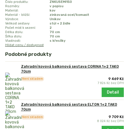
Číslo produktu:
ZNKUSEMI150
Rozměry:
v popisu
Materiál:
kov
Materiál - bližší:
zinkovaná ocel/komaxit
Výrobce:
Unikov
Velikost sestavy:
stůl + 2 židle
Počet míst k sezení:
2
Délka stolu:
70 cm
Šířka stolu:
70 cm
Vlastnosti:
s křesílky
Hlídat cenu / dostupnost
Podobné produkty
Zahradní kovová balkonová sestava CORINA 1+2 TAKO
70cm
9 469 Kč
Není skladem
7 826 Kč
bez DPH
Detail
Zahradní kovová balkonová sestava ELTON 1+2 TAKO
70cm
9 709 Kč
Není skladem
8 024 Kč
bez DPH