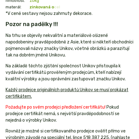
hmotnost:
10kg
materál:
zinkovaná ocel
*V ceně sestavy nejsou zahrnuty dekorace.
Pozor na padělky !!!
Na trhu se objevily nekvalitní a materiálově ošizené
napodobeniny pravděpodobně z Asie, které si někteří obchodníci
pojmenovali názvy značky Unikov, včetně obrázků a parazitují
tak na dobrém jméně Unikovu.
Na základě těchto zjištění společnost Unikov přistoupila k
vydávání certifikátů prověřeným prodejcům, kteří nabízejí
kvalitní výrobky a jsou oprávněni zastupovat značku Unikov.
Každý prodejce originálních produktů Unikov se musí prokázat
certifikátem.
Požadujte po svém prodejci předložení certifikátu!
Pokud
prodejce certifikát nemá, s největší pravděpodobností se
nejedná o výrobky Unikov.
Rovněž je možné si certifikovaného prodejce ověřit přímo ve
výrobním závodě na speciální tel. lince 518 387 225. (nahlaste