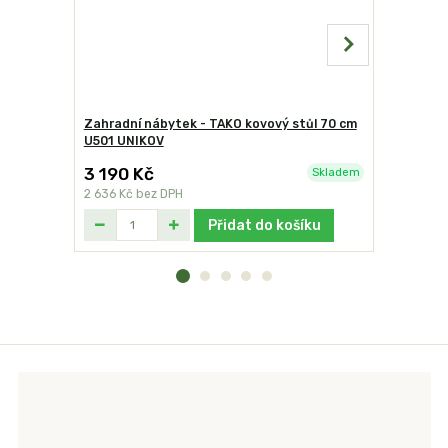
Zahradní nábytek - TAKO kovový stůl 70 cm
Zahradní 
U501 UNIKOV
židle U00
3 190 Kč
1 490 K
Skladem
2 636 Kč
bez DPH
1 231 Kč
be
Přidat do košíku