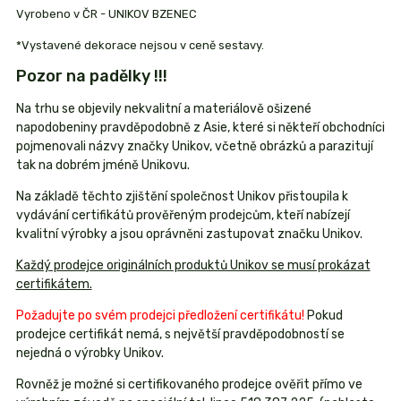
Vyrobeno v ČR - UNIKOV BZENEC
*Vystavené dekorace nejsou v ceně sestavy.
Pozor na padělky !!!
Na trhu se objevily nekvalitní a materiálově ošizené
napodobeniny pravděpodobně z Asie, které si někteří obchodníci
pojmenovali názvy značky Unikov, včetně obrázků a parazitují
tak na dobrém jméně Unikovu.
Na základě těchto zjištění společnost Unikov přistoupila k
vydávání certifikátů prověřeným prodejcům, kteří nabízejí
kvalitní výrobky a jsou oprávněni zastupovat značku Unikov.
Každý prodejce originálních produktů Unikov se musí prokázat
certifikátem.
Požadujte po svém prodejci předložení certifikátu!
Pokud
prodejce certifikát nemá, s největší pravděpodobností se
nejedná o výrobky Unikov.
Rovněž je možné si certifikovaného prodejce ověřit přímo ve