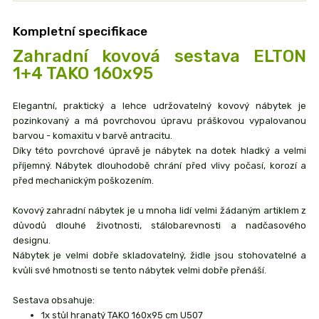
Kompletní specifikace
Zahradní kovová sestava ELTON
1+4 TAKO 160x95
Elegantní, praktický a lehce udržovatelný kovový nábytek je
pozinkovaný a má povrchovou úpravu práškovou vypalovanou
barvou - komaxitu v barvě antracitu.
Díky této povrchové úpravě je nábytek na dotek hladký a velmi
příjemný. Nábytek dlouhodobě chrání před vlivy počasí, korozí a
před mechanickým poškozením.
Kovový zahradní nábytek je u mnoha lidí velmi žádaným artiklem z
důvodů dlouhé životnosti, stálobarevnosti a nadčasového
designu.
Nábytek je velmi dobře skladovatelný, židle jsou stohovatelné a
kvůli své hmotnosti se tento nábytek velmi dobře přenáší.
Sestava obsahuje:
1x stůl hranatý TAKO 160x95 cm U507