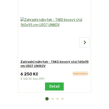
Zahradní nábytek - TAKO kovový stůl 160x95
Zahradní 
cm U507 UNIKOV
židle U00
6 250 Kč
1 790 K
Vyprodáno
5 165 Kč
bez DPH
1 479 Kč
be
Detail