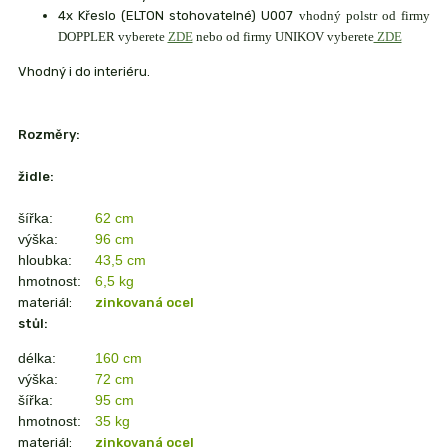
4x Křeslo (ELTON stohovatelné) U007
vhodný polstr od firmy
DOPPLER vyberete
ZDE
nebo od firmy UNIKOV vyberete
ZDE
Vhodný i do interiéru.
Rozměry:
židle:
šířka:
62 cm
výška:
96 cm
hloubka:
43,5 cm
hmotnost:
6,5 kg
materiál:
zinkovaná ocel
stůl:
délka:
160 cm
výška:
72 cm
šířka:
95 cm
hmotnost:
35 kg
materiál:
zinkovaná ocel