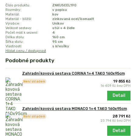
Číslo produktu:
ZNKUSEEL190
Rozměry:
v popisu
Materiál:
kov
Materiál - bližší:
zinkovaná ocel/komaxit
Výrobce:
Unikov
Velikost sestavy:
stůl + 4 židle
Počet míst k sezení:
4
Délka stolu:
160 cm
Šířka stolu:
95 cm
Vlastnosti:
s křesílky
Hlídat cenu / dostupnost
Podobné produkty
Zahradní kovová sestava CORINA 1+4 TAKO 160x95cm
19 855 Kč
Není skladem
16 409 Kč
bez DPH
Detail
Zahradní kovová sestava MONACO 1+4 TAKO 160x95cm
28 791 Kč
Není skladem
23 794 Kč
bez DPH
Detail