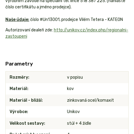
výrobním závodě na speciální tel. lince 518 387 225. (nahlaste
číslo certifikátu a jméno prodejce).
Naše údaje:
číslo #Un13001, prodejce Vilém Tetera - KATEON
Autorizovaní dealeři zde:
http://unikov.cz/index.php/regionalni-
zastoupeni
Parametry
Rozměry
v popisu
Materiál
kov
Materiál - bližší
zinkovaná ocel/komaxit
Výrobce
Unikov
Velikost sestavy
stůl + 4 židle