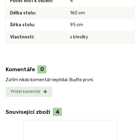
Počet míst k sezení
4
Délka stolu
160 cm
Šířka stolu
95 cm
Vlastnosti
s křesílky
Komentáře
0
Zatím nikdo komentář nepřidal. Buďte první.
Přidat komentář
Související zboží
4