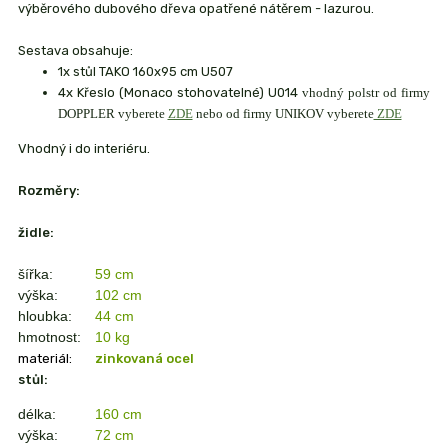
výběrového dubového dřeva opatřené nátěrem - lazurou.
Sestava obsahuje:
1x stůl TAKO 160x95 cm U507
4x Křeslo (Monaco stohovatelné) U014
vhodný polstr od firmy
DOPPLER vyberete
ZDE
nebo od firmy UNIKOV vyberete
ZDE
Vhodný i do interiéru.
Rozměry:
židle:
šířka:
59 cm
výška:
102 cm
hloubka:
44 cm
hmotnost:
10 kg
materiál:
zinkovaná ocel
stůl:
délka:
160 cm
výška:
72 cm