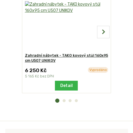
Zahradní nábytek - TAKO kovový stůl 160x95
Zahradní 
cm U507 UNIKOV
židle U01
6 250 Kč
2 390 K
Vyprodáno
5 165 Kč
bez DPH
1 975 Kč
be
Detail