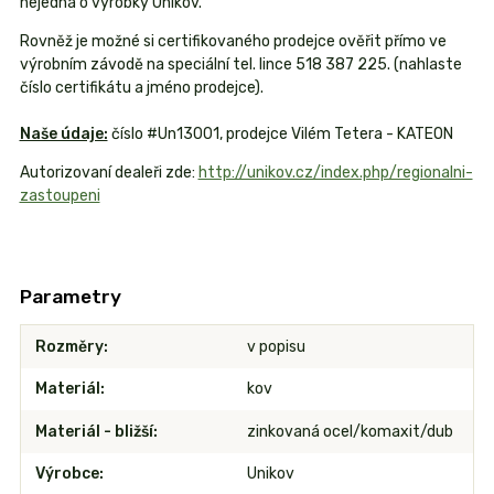
nejedná o výrobky Unikov.
Rovněž je možné si certifikovaného prodejce ověřit přímo ve
výrobním závodě na speciální tel. lince 518 387 225. (nahlaste
číslo certifikátu a jméno prodejce).
Naše údaje:
číslo #Un13001, prodejce Vilém Tetera - KATEON
Autorizovaní dealeři zde:
http://unikov.cz/index.php/regionalni-
zastoupeni
Parametry
Rozměry
v popisu
Materiál
kov
Materiál - bližší
zinkovaná ocel/komaxit/dub
Výrobce
Unikov