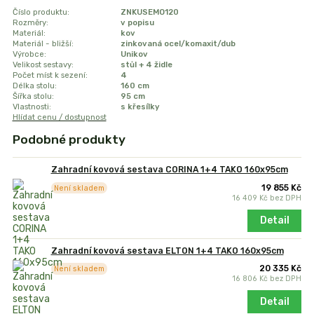
Číslo produktu:
ZNKUSEMO120
Rozměry:
v popisu
Materiál:
kov
Materiál - bližší:
zinkovaná ocel/komaxit/dub
Výrobce:
Unikov
Velikost sestavy:
stůl + 4 židle
Počet míst k sezení:
4
Délka stolu:
160 cm
Šířka stolu:
95 cm
Vlastnosti:
s křesílky
Hlídat cenu / dostupnost
Podobné produkty
Zahradní kovová sestava CORINA 1+4 TAKO 160x95cm
19 855 Kč
Není skladem
16 409 Kč
bez DPH
Detail
Zahradní kovová sestava ELTON 1+4 TAKO 160x95cm
20 335 Kč
Není skladem
16 806 Kč
bez DPH
Detail