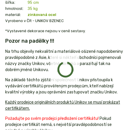
šířka:
95 cm
hmotnost:
35 kg
materiál:
zinkovaná ocel
Vyrobeno v ČR - UNIKOV BZENEC
*Vystavené dekorace nejsou v ceně sestavy.
Pozor na padělky !!!
Na trhu objevily nekvalitní a materiálově ošizené napodobeniny
pravděpodobně z Asie, které si někteří obchodníci pojmenovali
názvy značky Unikov, včetně obrázků a parazitují tak na
dobrém jméně Unikovu.
Na základě těchto zjištění společnost Unikov přistoupila k
vydávání certifikátů prověřeným prodejcům, kteří nabízejí
kvalitní výrobky a jsou oprávněni zastupovat značku Unikov.
Každý prodejce originálních produktů Unikov se musí prokázat
certifikátem.
Požadujte po svém prodejci předložení certifikátu!
Pokud
prodejce certifikát nemá, s největší pravděpodobností se