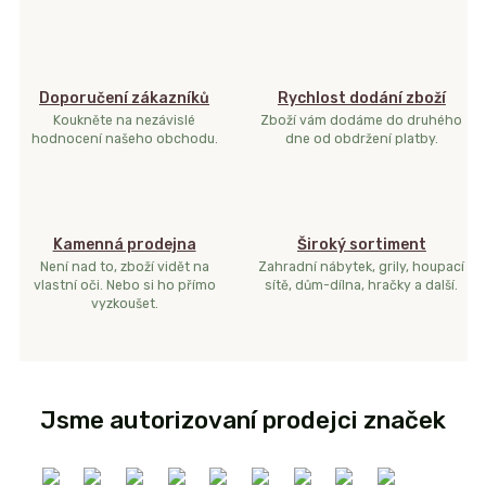
Doporučení zákazníků
Rychlost dodání zboží
Koukněte na nezávislé
Zboží vám dodáme do druhého
hodnocení našeho obchodu.
dne od obdržení platby.
Kamenná prodejna
Široký sortiment
Není nad to, zboží vidět na
Zahradní nábytek, grily, houpací
vlastní oči. Nebo si ho přímo
sítě, dům-dílna, hračky a další.
vyzkoušet.
Jsme autorizovaní prodejci značek