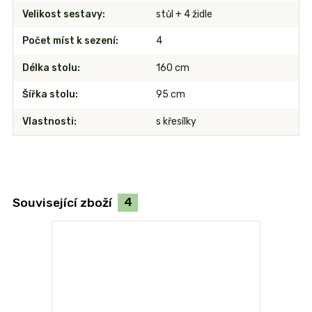
Velikost sestavy
stůl + 4 židle
Počet míst k sezení
4
Délka stolu
160 cm
Šířka stolu
95 cm
Vlastnosti
s křesílky
Související zboží
4