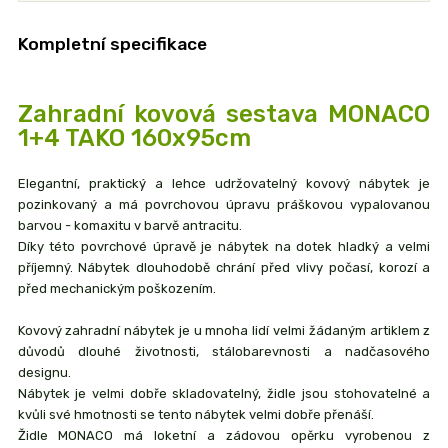
Kompletní specifikace
Zahradní kovová sestava MONACO
1+4 TAKO 160x95cm
Elegantní, praktický a lehce udržovatelný kovový nábytek je
pozinkovaný a má povrchovou úpravu práškovou vypalovanou
barvou - komaxitu v barvě antracitu.
Díky této povrchové úpravě je nábytek na dotek hladký a velmi
příjemný. Nábytek dlouhodobě chrání před vlivy počasí, korozí a
před mechanickým poškozením.
Kovový zahradní nábytek je u mnoha lidí velmi žádaným artiklem z
důvodů dlouhé životnosti, stálobarevnosti a nadčasového
designu.
Nábytek je velmi dobře skladovatelný, židle jsou stohovatelné a
kvůli své hmotnosti se tento nábytek velmi dobře přenáší.
Židle MONACO má loketní a zádovou opěrku vyrobenou z