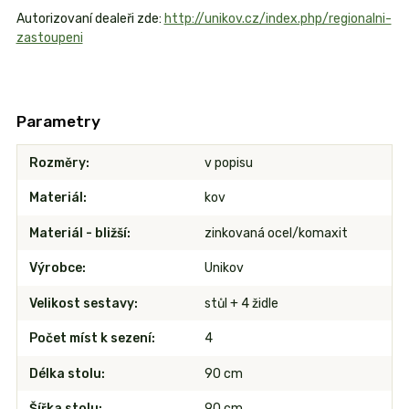
Autorizovaní dealeři zde:
http://unikov.cz/index.php/regionalni-
zastoupeni
Parametry
Rozměry
v popisu
Materiál
kov
Materiál - bližší
zinkovaná ocel/komaxit
Výrobce
Unikov
Velikost sestavy
stůl + 4 židle
Počet míst k sezení
4
Délka stolu
90 cm
Šířka stolu
90 cm