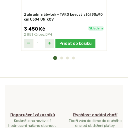
Zahradní nábytek - TAKO kovový stůl 90x90
Zahradní 
cm U504 UNIKOV
židle U00
3 450 Kč
1 790 K
Skladem
2 851 Kč
bez DPH
1 479 Kč
be
Přidat do košíku
Doporučení zákazníků
Rychlost dodání zboží
Koukněte na nezávislé
Zboží vám dodáme do druhého
hodnocení našeho obchodu.
dne od obdržení platby.