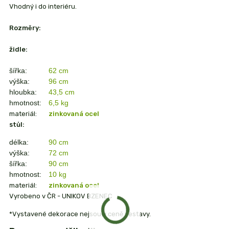
Vhodný i do interiéru.
Rozměry:
židle:
šířka:
62 cm
výška:
96 cm
hloubka:
43,5 cm
hmotnost:
6,5 kg
materiál:
zinkovaná ocel
stůl:
délka:
90 cm
výška:
72 cm
šířka:
90 cm
hmotnost:
10 kg
materiál:
zinkovaná ocel
Vyrobeno v ČR - UNIKOV BZENEC
*Vystavené dekorace nejsou v ceně sestavy.