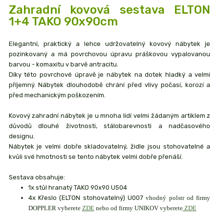
Zahradní kovová sestava ELTON
1+4 TAKO 90x90cm
Elegantní, praktický a lehce udržovatelný kovový nábytek je
pozinkovaný a má povrchovou úpravu práškovou vypalovanou
barvou - komaxitu v barvě antracitu.
Díky této povrchové úpravě je nábytek na dotek hladký a velmi
příjemný. Nábytek dlouhodobě chrání před vlivy počasí, korozí a
před mechanickým poškozením.
Kovový zahradní nábytek je u mnoha lidí velmi žádaným artiklem z
důvodů dlouhé životnosti, stálobarevnosti a nadčasového
designu.
Nábytek je velmi dobře skladovatelný, židle jsou stohovatelné a
kvůli své hmotnosti se tento nábytek velmi dobře přenáší.
Sestava obsahuje:
1x stůl hranatý TAKO 90x90 U504
4x Křeslo (ELTON stohovatelný) U007
vhodný polstr od firmy
DOPPLER vyberete
ZDE
nebo od firmy UNIKOV vyberete
ZDE