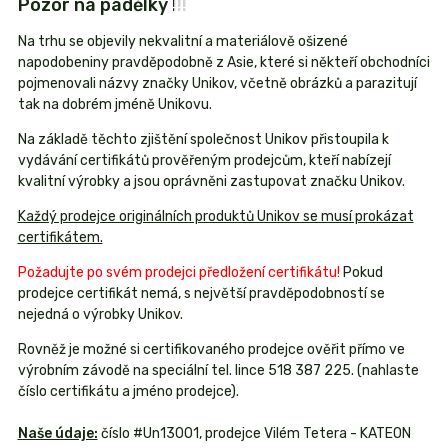
Pozor na padělky !!!
Na trhu se objevily nekvalitní a materiálově ošizené
napodobeniny pravděpodobně z Asie, které si někteří obchodníci
pojmenovali názvy značky Unikov, včetně obrázků a parazitují
tak na dobrém jméně Unikovu.
Na základě těchto zjištění společnost Unikov přistoupila k
vydávání certifikátů prověřeným prodejcům, kteří nabízejí
kvalitní výrobky a jsou oprávněni zastupovat značku Unikov.
Každý prodejce originálních produktů Unikov se musí prokázat
certifikátem.
Požadujte po svém prodejci předložení certifikátu!
Pokud
prodejce certifikát nemá, s největší pravděpodobností se
nejedná o výrobky Unikov.
Rovněž je možné si certifikovaného prodejce ověřit přímo ve
výrobním závodě na speciální tel. lince 518 387 225. (nahlaste
číslo certifikátu a jméno prodejce).
Naše údaje:
číslo #Un13001, prodejce Vilém Tetera - KATEON