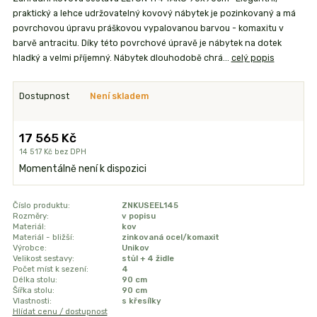
praktický a lehce udržovatelný kovový nábytek je pozinkovaný a má
povrchovou úpravu práškovou vypalovanou barvou - komaxitu v
barvě antracitu. Díky této povrchové úpravě je nábytek na dotek
hladký a velmi příjemný. Nábytek dlouhodobě chrá...
celý popis
Dostupnost
Není skladem
17 565 Kč
14 517 Kč
bez DPH
Momentálně není k dispozici
Číslo produktu:
ZNKUSEEL145
Rozměry:
v popisu
Materiál:
kov
Materiál - bližší:
zinkovaná ocel/komaxit
Výrobce:
Unikov
Velikost sestavy:
stůl + 4 židle
Počet míst k sezení:
4
Délka stolu:
90 cm
Šířka stolu:
90 cm
Vlastnosti:
s křesílky
Hlídat cenu / dostupnost