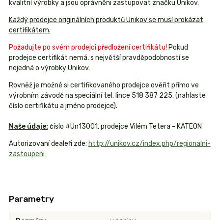
kvalitní výrobky a jsou oprávněni zastupovat značku Unikov.
Každý prodejce originálních produktů Unikov se musí prokázat
certifikátem.
Požadujte po svém prodejci předložení certifikátu!
Pokud
prodejce certifikát nemá, s největší pravděpodobností se
nejedná o výrobky Unikov.
Rovněž je možné si certifikovaného prodejce ověřit přímo ve
výrobním závodě na speciální tel. lince 518 387 225. (nahlaste
číslo certifikátu a jméno prodejce).
Naše údaje:
číslo #Un13001, prodejce Vilém Tetera - KATEON
Autorizovaní dealeři zde:
http://unikov.cz/index.php/regionalni-
zastoupeni
Parametry