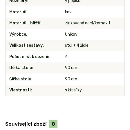
Rozměry
v popisu
Materiál
kov
Materiál - bližší
zinkovaná ocel/komaxit
Výrobce
Unikov
Velikost sestavy
stůl + 4 židle
Počet míst k sezení
4
Délka stolu
90 cm
Šířka stolu
90 cm
Vlastnosti
s křesílky
Související zboží
8