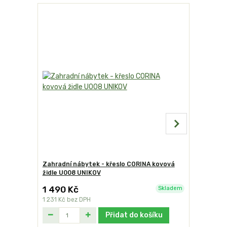
TOP produk
Zahradní nábytek - křeslo CORINA kovová
Zahradní 
židle U008 UNIKOV
Unikov
1 490 Kč
4 290 
Skladem
1 231 Kč
bez DPH
3 545 Kč
b
Přidat do košíku