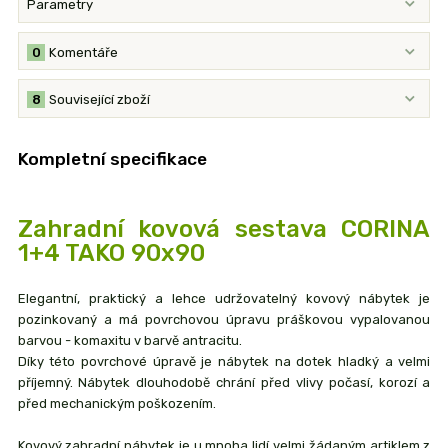
Parametry
0
Komentáře
8
Související zboží
Kompletní specifikace
Zahradní kovová sestava CORINA
1+4 TAKO 90x90
Elegantní, praktický a lehce udržovatelný kovový nábytek je
pozinkovaný a má povrchovou úpravu práškovou vypalovanou
barvou - komaxitu v barvě antracitu.
Díky této povrchové úpravě je nábytek na dotek hladký a velmi
příjemný. Nábytek dlouhodobě chrání před vlivy počasí, korozí a
před mechanickým poškozením.
Kovový zahradní nábytek je u mnoha lidí velmi žádaným artiklem z