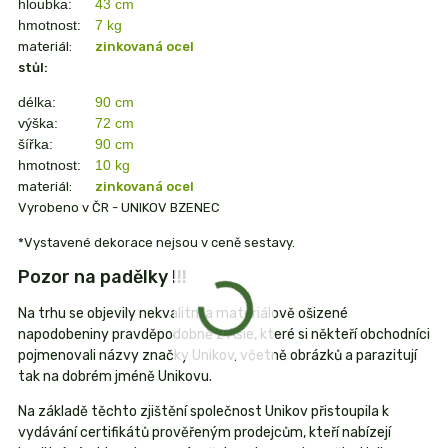
hloubka:
43 cm
hmotnost:
7 kg
materiál:
zinkovaná ocel
stůl:
délka:
90 cm
výška:
72 cm
šířka:
90 cm
hmotnost:
10 kg
materiál:
zinkovaná ocel
Vyrobeno v ČR - UNIKOV BZENEC
*Vystavené dekorace nejsou v ceně sestavy.
Pozor na padělky !!!
Na trhu se objevily nekvalitní a materiálově ošizené
napodobeniny pravděpodobně z Asie, které si někteří obchodníci
pojmenovali názvy značky Unikov, včetně obrázků a parazitují
tak na dobrém jméně Unikovu.
Na základě těchto zjištění společnost Unikov přistoupila k
vydávání certifikátů prověřeným prodejcům, kteří nabízejí