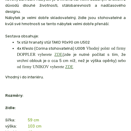
důvodů dlouhé životnosti, stálobarevnosti a nadčasového
designu.
Nábytek je velmi dobře skladovatelný, židle jsou stohovatelné a
kvůli své hmotnosti se tento nábytek velmi dobře přenáší.
Sestava obsahuje:
1x stůl hranatý stůl TAKO 90x90 cm U502
4x Křeslo (Corina stohovatelná) U008
Vhodný polstr od firmy
(zde je nutné počítat s tím, že
DOPPLER vyberete
ZDE
vrchní oblouk je o cca 5 cm níž, než je výška opěrky)
nebo
od firmy UNIKOV vyberete
ZDE
Vhodný i do interiéru.
Rozměry:
židle:
šířka:
59 cm
výška:
103 cm