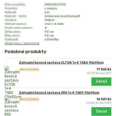
Číslo produktu:
ZNKUSECO130
Rozměry:
v popisu
Materiál:
kov
Materiál - bližší:
zinkovaná ocel/komaxit
Výrobce:
Unikov
Velikost sestavy:
stůl + 4 židle
Počet míst k sezení:
4
Délka stolu:
90 cm
Šířka stolu:
90 cm
Vlastnosti:
s křesílky
Hlídat cenu / dostupnost
Podobné produkty
Zahradní kovová sestava ELTON 1+4 TAKO 90x90cm
17 565 Kč
Není skladem
14 517 Kč
bez DPH
Detail
Zahradní kovová sestava IRIS 1+4 TAKO 90x90cm
16 021 Kč
Není skladem
13 240 Kč
bez DPH
Detail