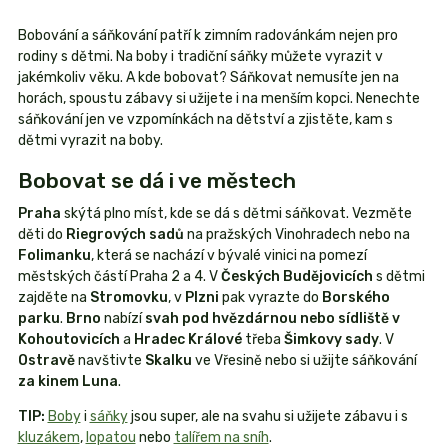
Bobování a sáňkování patří k zimním radovánkám nejen pro
rodiny s dětmi. Na boby i tradiční sáňky můžete vyrazit v
jakémkoliv věku. A kde bobovat? Sáňkovat nemusíte jen na
horách, spoustu zábavy si užijete i na menším kopci. Nenechte
sáňkování jen ve vzpomínkách na dětství a zjistěte, kam s
dětmi vyrazit na boby.
Bobovat se dá i ve městech
Praha
skýtá plno míst, kde se dá s dětmi sáňkovat. Vezměte
děti do
Riegrových sadů
na pražských Vinohradech nebo na
Folimanku
, která se nachází v bývalé vinici na pomezí
městských částí Praha 2 a 4. V
Českých Budějovicích
s dětmi
zajděte na
Stromovku
, v
Plzni
pak vyrazte do
Borského
parku
.
Brno
nabízí
svah pod hvězdárnou nebo sídliště v
Kohoutovicích
a
Hradec Králové
třeba
Šimkovy sady
. V
Ostravě
navštivte
Skalku
ve Vřesině nebo si užijte sáňkování
za kinem Luna
.
TIP:
Boby
i
sáňky
jsou super, ale na svahu si užijete zábavu i s
kluzákem
,
lopatou
nebo
talířem na sníh
.