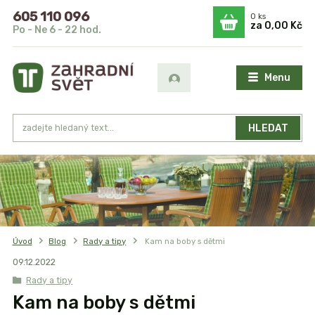
605 110 096
0
ks
za
0,00 Kč
Po - Ne 6 - 22 hod.
Menu
HLEDAT
Úvod
Blog
Rady a tipy
Kam na boby s dětmi
09
.
12
.
2022
Rady a tipy
Kam na boby s dětmi