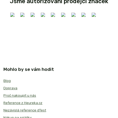
Jsme autorizovaní prodejci značek
Mohlo by se vám hodit
Blog
Doprava
Proč nakoupit u nás
Reference z Heureka.cz
Nezávislá reference dTest
Nákup na splátky