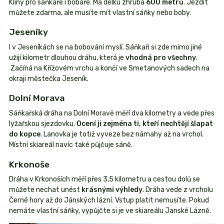
Klíny pro sáňkaře i bobaře. Má délku zhruba
600 metrů
. Jezdit
můžete zdarma, ale musíte mít vlastní sáňky nebo boby.
Jeseníky
I v Jeseníkách se na bobování myslí. Sáňkaři si zde mimo jiné
užijí kilometr dlouhou dráhu, která je
vhodná pro všechny
.
Začíná na Křížovém vrchu a končí ve Smetanových sadech na
okraji městečka Jeseník.
Dolní Morava
Sáňkařská dráha na Dolní Moravě měří dva kilometry a vede přes
lyžařskou sjezdovku.
Ocení ji zejména ti, kteří nechtějí šlapat
do kopce
. Lanovka je totiž vyveze bez námahy až na vrchol.
Místní skiareál navíc také půjčuje sáně.
Krkonoše
Dráha v Krkonoších měří přes 3,5 kilometru a cestou dolů se
můžete nechat unést
krásnými výhledy
. Dráha vede z vrcholu
Černé hory až do Jánských lázní. Vstup platit nemusíte. Pokud
nemáte vlastní sáňky, vypůjčte si je ve skiareálu Janské Lázně.