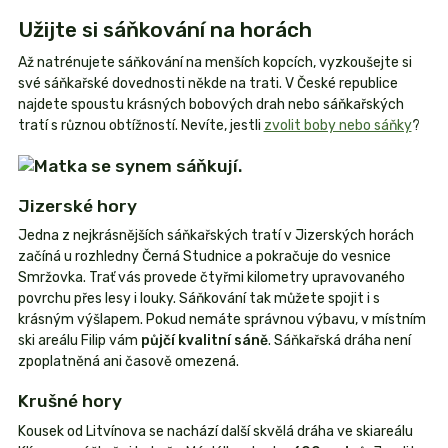
Užijte si sáňkování na horách
Až natrénujete sáňkování na menších kopcích, vyzkoušejte si
své sáňkařské dovednosti někde na trati. V České republice
najdete spoustu krásných bobových drah nebo sáňkařských
tratí s různou obtížností. Nevíte, jestli
zvolit boby nebo sáňky
?
Jizerské hory
Jedna z nejkrásnějších sáňkařských tratí v Jizerských horách
začíná u rozhledny Černá Studnice a pokračuje do vesnice
Smržovka. Trať vás provede čtyřmi kilometry upravovaného
povrchu přes lesy i louky. Sáňkování tak můžete spojit i s
krásným výšlapem. Pokud nemáte správnou výbavu, v místním
ski areálu Filip vám
půjčí kvalitní sáně
. Sáňkařská dráha není
zpoplatněná ani časově omezená.
Krušné hory
Kousek od Litvínova se nachází další skvělá dráha ve skiareálu