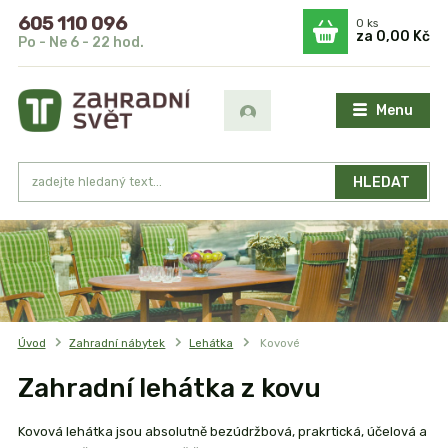
605 110 096
0
ks
za
0,00 Kč
Po - Ne 6 - 22 hod.
Menu
HLEDAT
Úvod
Zahradní nábytek
Lehátka
Kovové
Zahradní lehátka z kovu
Kovová lehátka jsou absolutně bezúdržbová, prakrtická, účelová a