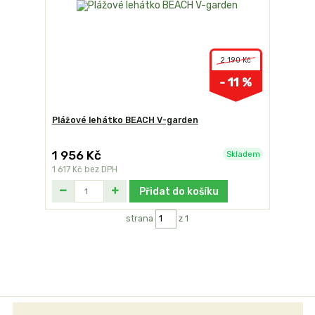
2 190 Kč
- 11 %
Plážové lehátko BEACH V-garden
1 956 Kč
Skladem
1 617 Kč
bez DPH
Přidat do košíku
strana
z 1