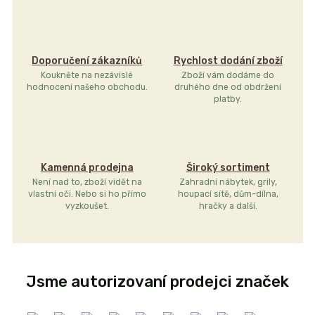
Doporučení zákazníků
Rychlost dodání zboží
Koukněte na nezávislé
Zboží vám dodáme do
hodnocení našeho obchodu.
druhého dne od obdržení
platby.
Kamenná prodejna
Široký sortiment
Není nad to, zboží vidět na
Zahradní nábytek, grily,
vlastní oči. Nebo si ho přímo
houpací sítě, dům-dílna,
vyzkoušet.
hračky a další.
Jsme autorizovaní prodejci značek