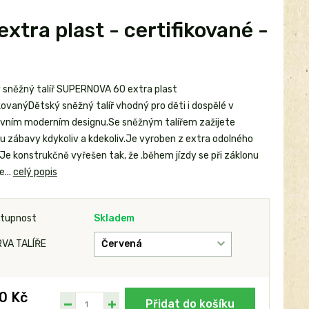
tra plast - certifikované -
 sněžný talíř SUPERNOVA 60 extra plast
kovanýDětský sněžný talíř vhodný pro děti i dospělé v
ivním moderním designu.Se sněžným talířem zažijete
u zábavy kdykoliv a kdekoliv.Je vyroben z extra odolného
Je konstrukčně vyřešen tak, že .během jízdy se při záklonu
e...
celý popis
tupnost
Skladem
VA TALÍŘE
0 Kč
Přidat do košíku