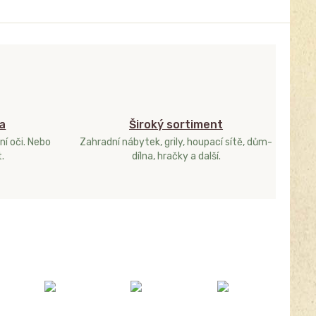
a
Široký sortiment
ní oči. Nebo
Zahradní nábytek, grily, houpací sítě, dům-
.
dílna, hračky a další.