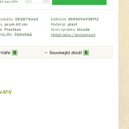
 Kč
bez DPH
roduktu:
DESBTSU62
EAN kód:
8595096938112
y:
prum 60 cm
Materiál:
plast
e:
Plastkon
Druh výrobku:
kluzák
TALÍŘE:
ČERVENÁ
Hlídat cenu / dostupnost
ntáře
0
Související zboží
5
ovaný