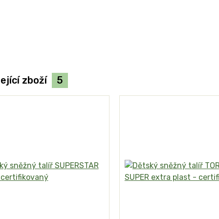
ející zboží
5