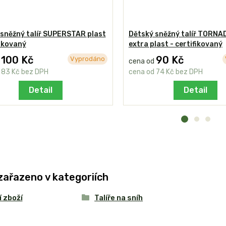
sněžný talíř SUPERSTAR plast
Dětský sněžný talíř TORN
fikovaný
extra plast - certifikovaný
100 Kč
90 Kč
Vyprodáno
d
cena od
d
83 Kč
bez DPH
cena od
74 Kč
bez DPH
Detail
Detail
zařazeno v kategoriích
 zboží
Talíře na sníh