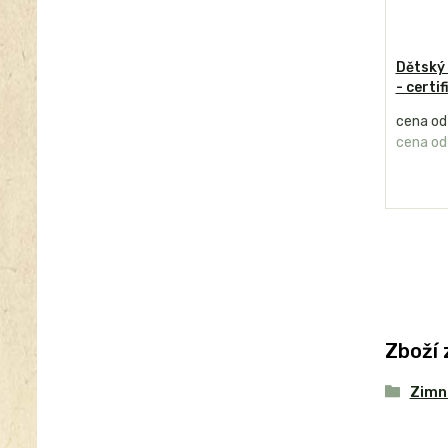
Dětský 
- certi
cena o
cena o
Zboží 
Zimní