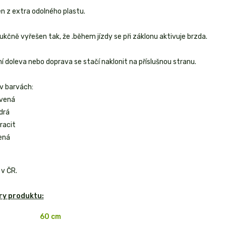
n z extra odolného plastu.
ukčně vyřešen tak, že .během jízdy se při záklonu aktivuje brzda.
í doleva nebo doprava se stačí naklonit na příslušnou stranu.
 v barvách:
vená
drá
racit
ená
v ČR.
y produktu:
60 cm