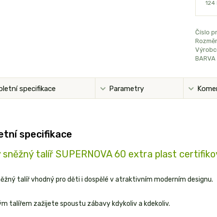
124
Číslo p
Rozměr
Výrobc
BARVA 
letní specifikace
Parametry
Kome
tní specifikace
 sněžný talíř SUPERNOVA 60 extra plast certifik
ěžný talíř vhodný pro děti i dospělé v atraktivním moderním designu.
m talířem zažijete spoustu zábavy kdykoliv a kdekoliv.