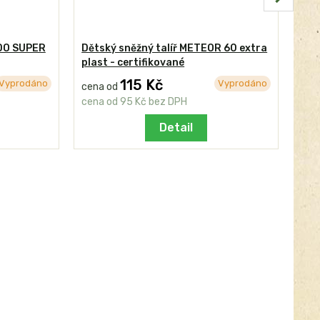
ADO SUPER
Dětský sněžný talíř METEOR 60 extra
Dět
plast - certifikované
pla
115 Kč
21
Vyprodáno
Vyprodáno
cena od
cena od
95 Kč
bez DPH
178
Detail