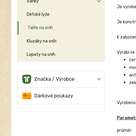
Sáňky
Je vyrobe
Dětské lyže
Je konstr
Talíře na sníh
K zabočen
Kluzáky na sníh
Vyrábí se
Lopaty na sníh
čer
mo
ant
Značka / Výrobce
zel
Dárkové poukazy
Vyrobeno 
Parametr
průměr: