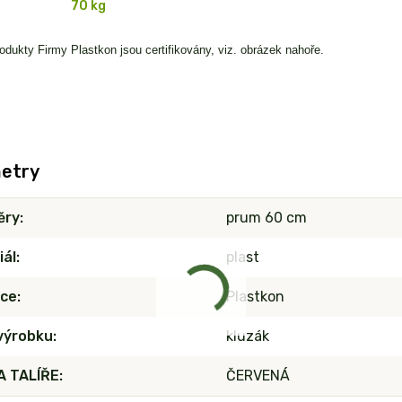
70 kg
odukty Firmy Plastkon jsou certifikovány, viz. obrázek nahoře.
etry
ěry
prum 60 cm
iál
plast
ce
Plastkon
výrobku
kluzák
 TALÍŘE
ČERVENÁ