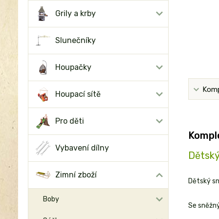
Grily a krby
Slunečníky
Houpačky
Komp
Houpací sítě
Pro děti
Komple
Vybavení dílny
Dětský
Zimní zboží
Dětský sn
Boby
Se sněžný