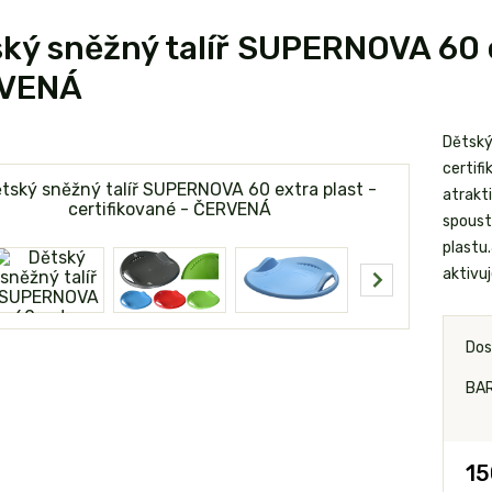
ký sněžný talíř SUPERNOVA 60 ex
VENÁ
Dětský
certifi
atrakt
spoust
plastu.
aktivuj
Dos
BAR
15