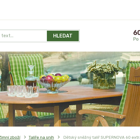
60
HLEDAT
Po 
Zimní zboží
Talíře na sníh
Dětský sněžný talíř SUPERNOVA 60 extra