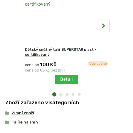
Dětský sněžný talíř SUPERSTAR plast -
Dětský sn
certifikovaný
plast - ce
100 Kč
9
Vyprodáno
cena od
cena od
cena od
83 Kč
bez DPH
cena od
7
Detail
Zboží zařazeno v kategoriích
Zimní zboží
Talíře na sníh