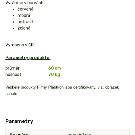
Vyrábí se v barvách:
červená
modrá
antracit
zelená
Vyrobeno v ČR.
Parametry produktu:
průměr:
60 cm
nosnost:
70 kg
Veškeré produkty Firmy Plastkon jsou certifikovány, viz. obrázek
nahoře.
Parametry
Rozměry
prum 60 cm