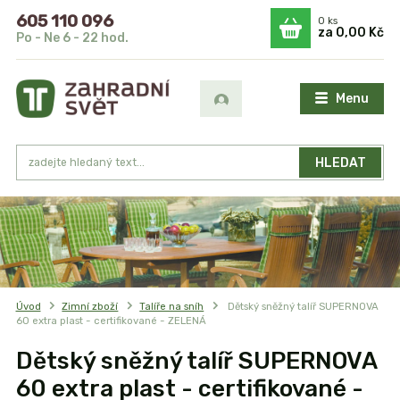
605 110 096
0
ks
za
0,00 Kč
Po - Ne 6 - 22 hod.
Menu
HLEDAT
Úvod
Zimní zboží
Talíře na sníh
Dětský sněžný talíř SUPERNOVA
60 extra plast - certifikované - ZELENÁ
Dětský sněžný talíř SUPERNOVA
60 extra plast - certifikované -