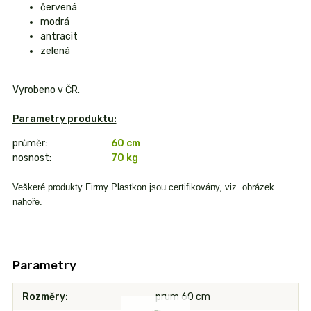
červená
modrá
antracit
zelená
Vyrobeno v ČR.
Parametry produktu:
průměr:
60 cm
nosnost:
70 kg
Veškeré produkty Firmy Plastkon jsou certifikovány, viz. obrázek
nahoře.
Parametry
Rozměry
prum 60 cm