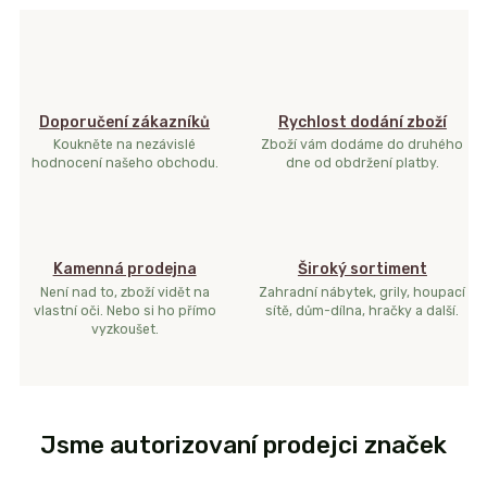
Doporučení zákazníků
Rychlost dodání zboží
Koukněte na nezávislé
Zboží vám dodáme do druhého
hodnocení našeho obchodu.
dne od obdržení platby.
Kamenná prodejna
Široký sortiment
Není nad to, zboží vidět na
Zahradní nábytek, grily, houpací
vlastní oči. Nebo si ho přímo
sítě, dům-dílna, hračky a další.
vyzkoušet.
Jsme autorizovaní prodejci značek