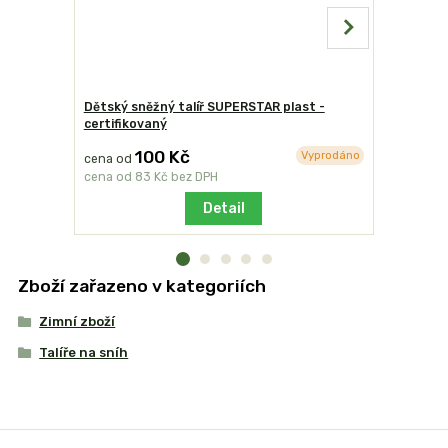
Dětský sněžný talíř SUPERSTAR plast -
Dětský sn
certifikovaný
plast - ce
100 Kč
9
Vyprodáno
cena od
cena od
cena od
83 Kč
bez DPH
cena od
7
Detail
Zboží zařazeno v kategoriích
Zimní zboží
Talíře na sníh