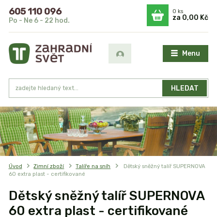
605 110 096
0
ks
za
0,00 Kč
Po - Ne 6 - 22 hod.
Menu
HLEDAT
Úvod
Zimní zboží
Talíře na sníh
Dětský sněžný talíř SUPERNOVA
60 extra plast - certifikované
Dětský sněžný talíř SUPERNOVA
60 extra plast - certifikované