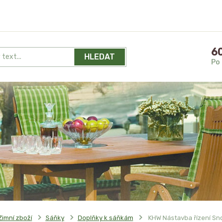
60
HLEDAT
Po 
Zimní zboží
Sáňky
Doplňky k sáňkám
KHW Nástavba řízení Sn