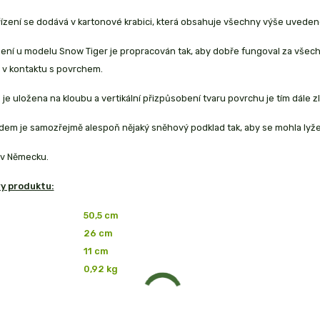
ízení se dodává v kartonové krabici, která obsahuje všechny výše uveden
ení u modelu Snow Tiger je propracován tak, aby dobře fungoval za všech jí
e v kontaktu s povrchem.
e je uložena na kloubu a vertikální přizpůsobení tvaru povrchu je tím dál
dem je samozřejmě alespoň nějaký sněhový podklad tak, aby se mohla lyže
v Německu.
y produktu:
50,5 cm
26 cm
11 cm
0,92 kg