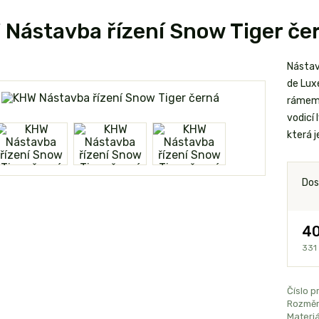
Nástavba řízení Snow Tiger če
Nástav
de Lux
rámem p
vodicí 
která j
Dos
40
331
Číslo p
Rozměr
Materiá