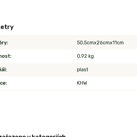
etry
ěry
50,5cmx26cmx11cm
nost
0,92 kg
iál
plast
ce
KHW