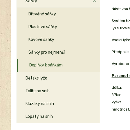
Sáňky
Nástavba ř
Dřevěné sáňky
Systém říz
Plastové sáňky
lyže trval
Kovové sáňky
Vodicí lyž
Předpokla
Sáňky pro nejmenší
Vyrobeno 
Doplňky k sáňkám
Parametr
Dětské lyže
délka:
Talíře na sníh
šířka:
výška:
Kluzáky na sníh
hmotnost:
Lopaty na sníh