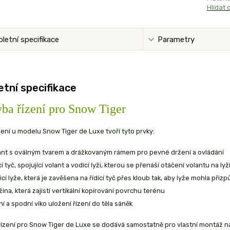
Hlídat 
letní specifikace
Parametry
tní specifikace
ba řízení pro Snow Tiger
ení u modelu Snow Tiger de Luxe tvoří tyto prvky:
ant s oválným tvarem a drážkovaným rámem pro pevné držení a ovládání
cí tyč, spojující volant a vodicí lyži, kterou se přenáší otáčení volantu na lyž
icí lyže, která je zavěšena na řídící tyč přes kloub tak, aby lyže mohla při
ina, která zajistí vertikální kopírování povrchu terénu
í a spodní víko uložení řízení do těla sáněk
ízení pro Snow Tiger de Luxe se dodává samostatně pro vlastní montáž na