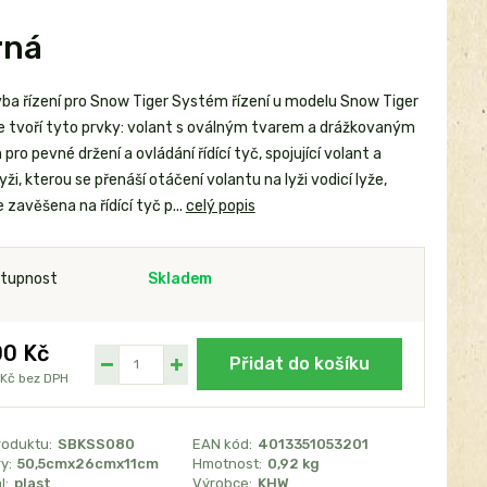
rná
ba řízení pro Snow Tiger Systém řízení u modelu Snow Tiger
e tvoří tyto prvky: volant s oválným tvarem a drážkovaným
ro pevné držení a ovládání řídící tyč, spojující volant a
lyži, kterou se přenáší otáčení volantu na lyži vodicí lyže,
e zavěšena na řídící tyč p...
celý popis
tupnost
Skladem
0 Kč
Přidat do košíku
 Kč
bez DPH
roduktu:
SBKSS080
EAN kód:
4013351053201
y:
50,5cmx26cmx11cm
Hmotnost:
0,92 kg
l:
plast
Výrobce:
KHW