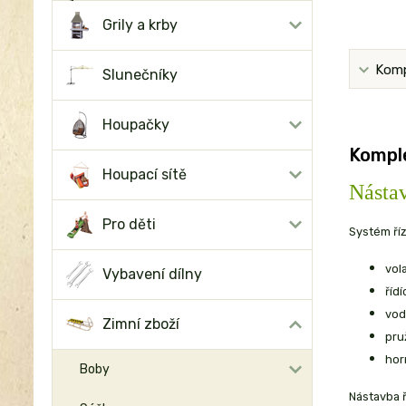
Grily a krby
Komp
Slunečníky
Houpačky
Komple
Houpací sítě
Nástav
Pro děti
Systém říz
vol
Vybavení dílny
řídí
vod
Zimní zboží
pruž
horn
Boby
Nástavba ř