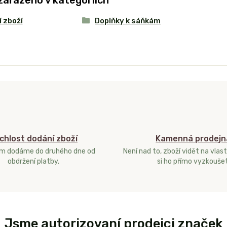
zařazeno v kategoriích
 zboží
Doplňky k sáňkám
chlost dodání zboží
Kamenná prodejn
ám dodáme do druhého dne od
Není nad to, zboží vidět na vlast
obdržení platby.
si ho přímo vyzkoušet
Jsme autorizovaní prodejci značek