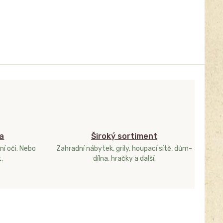
a
Široký sortiment
ní oči. Nebo
Zahradní nábytek, grily, houpací sítě, dům-
.
dílna, hračky a další.