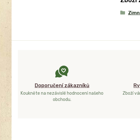
Zboží 
Zimní
Doporučení zákazníků
Ry
Koukněte na nezávislé hodnocení našeho
Zboží v
obchodu.