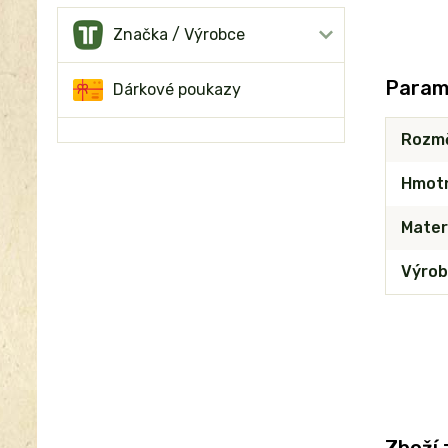
Značka / Výrobce
Param
Dárkové poukazy
Rozm
Hmot
Mater
Výrob