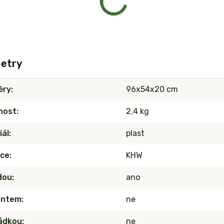
etry
ěry
96x54x20 cm
nost
2,4 kg
iál
plast
ce
KHW
dou
ano
antem
ne
ádkou
ne