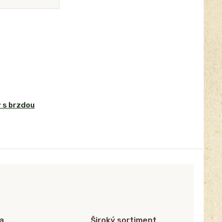
 s brzdou
a
Široký sortiment