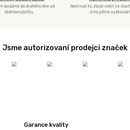
ám dodáme do druhého dne od
Není nad to, zboží vidět na vlast
obdržení platby.
si ho přímo vyzkoušet
Jsme autorizovaní prodejci značek
Garance kvality