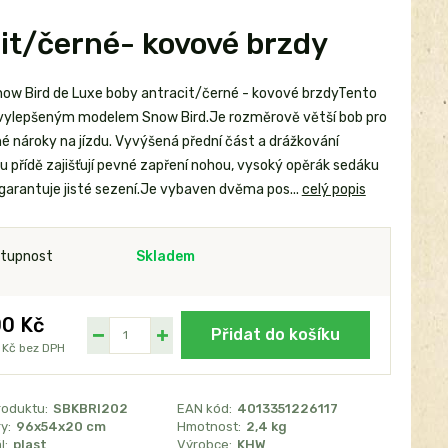
it/černé- kovové brzdy
ow Bird de Luxe boby antracit/černé - kovové brzdyTento
 vylepšeným modelem Snow Bird.Je rozměrově větší bob pro
é nároky na jízdu. Vyvýšená přední část a drážkování
u přídě zajišťují pevné zapření nohou, vysoký opěrák sedáku
garantuje jisté sezení.Je vybaven dvěma pos...
celý popis
tupnost
Skladem
0 Kč
Přidat do košíku
 Kč
bez DPH
roduktu:
SBKBRI202
EAN kód:
4013351226117
y:
96x54x20 cm
Hmotnost:
2,4 kg
l:
plast
Výrobce:
KHW