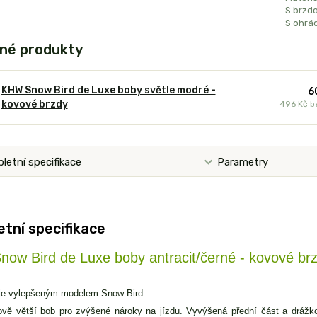
S brzdo
S ohrá
né produkty
KHW Snow Bird de Luxe boby světle modré -
6
kovové brzdy
496 Kč
b
letní specifikace
Parametry
tní specifikace
ow Bird de Luxe boby antracit/černé - kovové br
 je vylepšeným modelem Snow Bird.
vě větší bob pro zvýšené nároky na jízdu. Vyvýšená přední část a drážko