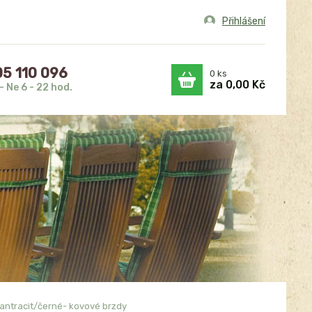
Přihlášení
5 110 096
0
ks
za
0,00 Kč
- Ne 6 - 22 hod.
antracit/černé- kovové brzdy