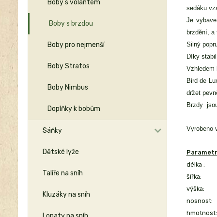
Boby s volantem
sedáku vza
Je vybave
Boby s brzdou
brzdění, a 
Boby pro nejmenší
Silný popru
Díky stabi
Boby Stratos
Vzhledem k
Bird de L
Boby Nimbus
držet pevn
Brzdy jsou
Doplňky k bobům
Vyrobeno 
Sáňky
Dětské lyže
Parametr
délka :
Talíře na sníh
šířka:
výška:
Kluzáky na sníh
nosnost:
hmotnost:
Lopaty na sníh