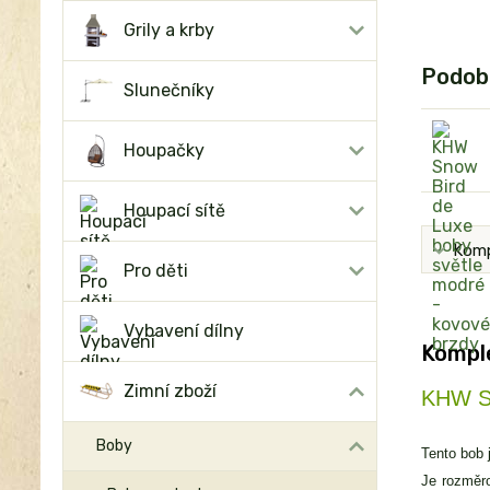
Grily a krby
Podob
Slunečníky
Houpačky
Houpací sítě
Komp
Pro děti
Vybavení dílny
Komple
Zimní zboží
KHW Sn
Boby
Tento bob
Je rozměro