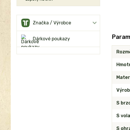
Značka / Výrobce
Param
Dárkové poukazy
Rozm
Hmot
Mater
Výrob
S brz
S vol
S ohr