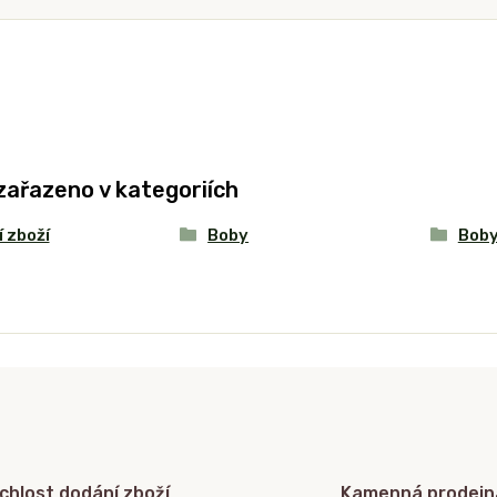
zařazeno v kategoriích
 zboží
Boby
Boby
chlost dodání zboží
Kamenná prodejn