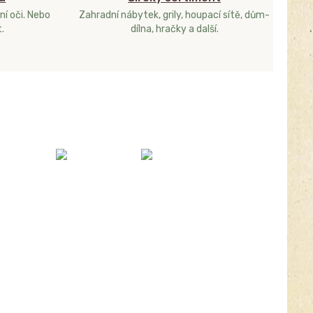
ní oči. Nebo
Zahradní nábytek, grily, houpací sítě, dům-
.
dílna, hračky a další.