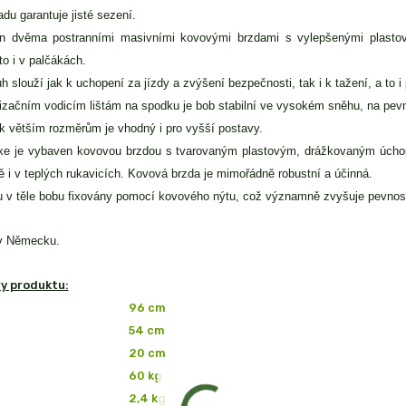
du garantuje jisté sezení.
n dvěma postranními masivními kovovými brzdami s vylepšenými plastov
to i v palčákách.
h slouží jak k uchopení za jízdy a zvýšení bezpečnosti, tak i k tažení, a to i
lizačním vodicím lištám na spodku je bob stabilní ve vysokém sněhu, na pe
 větším rozměrům je vhodný i pro vyšší postavy.
uxe je vybaven kovovou brzdou s tvarovaným plastovým, drážkovaným úch
ě i v teplých rukavicích. Kovová brzda je mimořádně robustní a účinná.
 v těle bobu fixovány pomocí
kovového nýtu
, což významně zvyšuje pevnost
v Německu.
y produktu:
96 cm
54 cm
20 cm
60 kg
2,4 kg