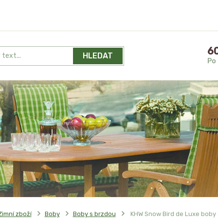
60
HLEDAT
Po 
Zimní zboží
Boby
Boby s brzdou
KHW Snow Bird de Luxe boby 