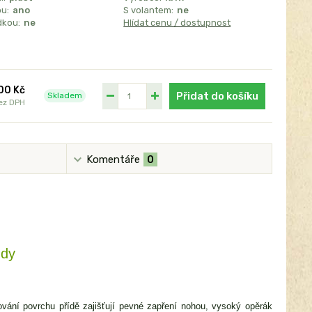
u:
ano
S volantem:
ne
dkou:
ne
Hlídat cenu / dostupnost
00 Kč
Přidat do košíku
Skladem
ez DPH
Komentáře
0
zdy
vání povrchu přídě zajišťují pevné zapření nohou, vysoký opěrák