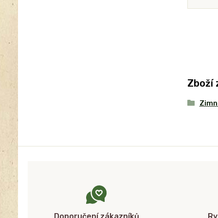
Zboží 
Zimní
Doporučení zákazníků
Ry