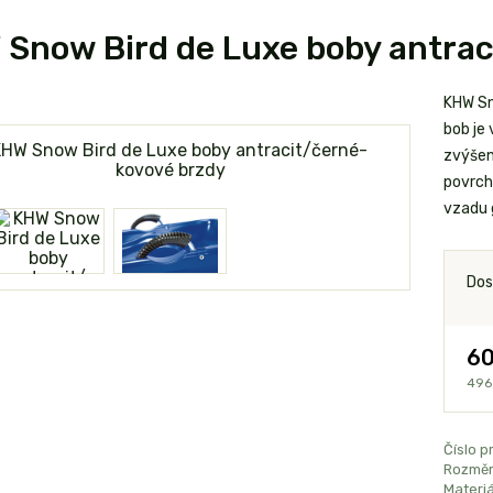
Snow Bird de Luxe boby antrac
KHW Sn
bob je
zvýšen
povrch
vzadu 
Dos
60
496
Číslo p
Rozměr
Materiá