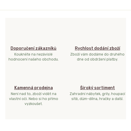
Doporučení zákazníků
Rychlost dodání zboží
Koukněte na nezávislé
Zboží vám dodáme do druhého
hodnocení našeho obchodu.
dne od obdržení platby.
Kamenná prodejna
Široký sortiment
Není nad to, zboží vidět na
Zahradní nábytek, grily, houpací
vlastní oči. Nebo si ho přímo
sítě, dům-dílna, hračky a další.
vyzkoušet.