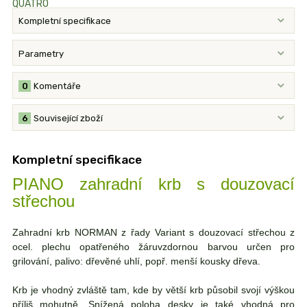
Kompletní specifikace
Parametry
0
Komentáře
6
Související zboží
Kompletní specifikace
PIANO zahradní krb s douzovací
střechou
Zahradní krb NORMAN z řady Variant s douzovací střechou z
ocel. plechu opatřeného žáruvzdornou barvou určen pro
grilování, palivo: dřevěné uhlí, popř. menší kousky dřeva.
Krb je vhodný zvláště tam, kde by větší krb působil svojí výškou
příliš mohutně. Snížená poloha desky je také vhodná pro