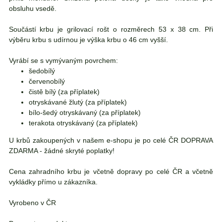
obsluhu vsedě.
Součástí krbu je grilovací rošt o rozměrech 53 x 38 cm. Při
výběru krbu s udírnou je výška krbu o 46 cm vyšší.
Vyrábí se s vymývaným povrchem:
šedobílý
červenobílý
čistě bílý (za příplatek)
otryskávané žlutý (za příplatek)
bílo-šedý otryskávaný (za příplatek)
terakota otryskávaný (
za příplatek)
U krbů zakoupených v našem e-shopu je po celé ČR DOPRAVA
ZDARMA - žádné skryté poplatky!
Cena zahradního krbu je včetně dopravy po celé ČR a včetně
vykládky přímo u zákazníka.
Vyrobeno v ČR