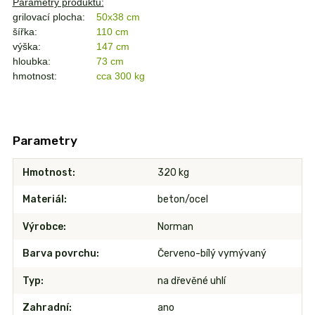
Parametry produktu:
grilovací plocha:
50x38 cm
šířka:
110 cm
výška:
147 cm
hloubka:
73 cm
hmotnost:
cca 300 kg
Parametry
Hmotnost
320 kg
Materiál
beton/ocel
Výrobce
Norman
Barva povrchu
Červeno-bílý vymývaný
Typ
na dřevěné uhlí
Zahradní
ano