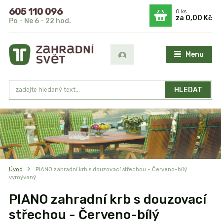
605 110 096
0
ks
za
0,00 Kč
Po - Ne 6 - 22 hod.
Menu
HLEDAT
Úvod
PIANO zahradní krb s douzovací střechou - Červeno-bílý
vymývaný
PIANO zahradní krb s douzovací
střechou - Červeno-bílý