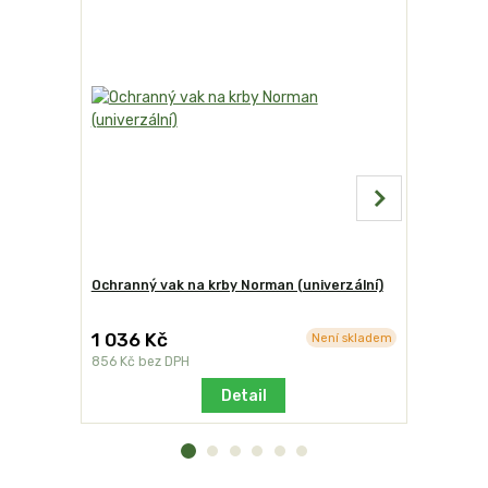
Ochranný vak na krby Norman (univerzální)
Základová
vymývaná
1 036 Kč
880 Kč
Není skladem
856 Kč
bez DPH
727 Kč
bez
Detail