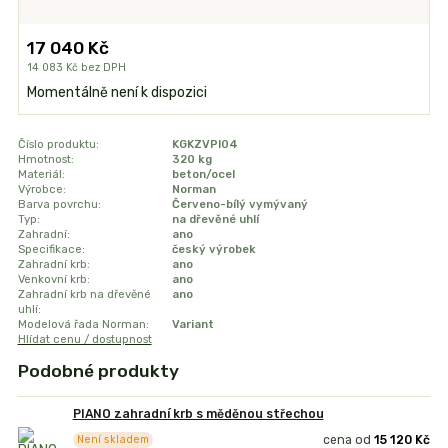
17 040 Kč
14 083 Kč
bez DPH
Momentálně není k dispozici
Číslo produktu:
KGKZVPI04
Hmotnost:
320 kg
Materiál:
beton/ocel
Výrobce:
Norman
Barva povrchu:
Červeno-bílý vymývaný
Typ:
na dřevěné uhlí
Zahradní:
ano
Specifikace:
český výrobek
Zahradní krb:
ano
Venkovní krb:
ano
Zahradní krb na dřevěné
ano
uhlí:
Modelová řada Norman:
Variant
Hlídat cenu / dostupnost
Podobné produkty
PIANO zahradní krb s měděnou střechou
cena od
15 120 Kč
Není skladem