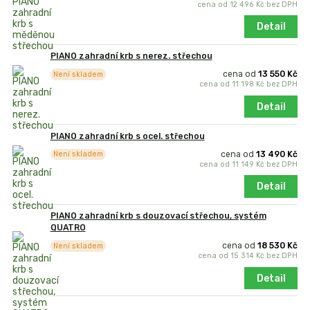
cena od
12 496 Kč
bez DPH
Detail
PIANO zahradní krb s nerez. střechou
cena od
13 550 Kč
Není skladem
cena od
11 198 Kč
bez DPH
Detail
PIANO zahradní krb s ocel. střechou
cena od
13 490 Kč
Není skladem
cena od
11 149 Kč
bez DPH
Detail
PIANO zahradní krb s douzovací střechou, systém
QUATRO
cena od
18 530 Kč
Není skladem
cena od
15 314 Kč
bez DPH
Detail