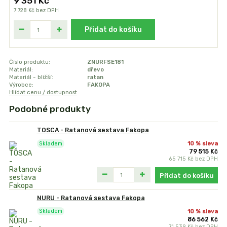
9 351 Kč
7 728 Kč
bez DPH
Přidat do košíku
Číslo produktu:
ZNURFSE181
Materiál:
dřevo
Materiál - bližší:
ratan
Výrobce:
FAKOPA
Hlídat cenu / dostupnost
Podobné produkty
TOSCA - Ratanová sestava Fakopa
10 % sleva
Skladem
79 515 Kč
65 715 Kč
bez DPH
Přidat do košíku
NURU - Ratanová sestava Fakopa
10 % sleva
Skladem
86 562 Kč
71 539 Kč
bez DPH