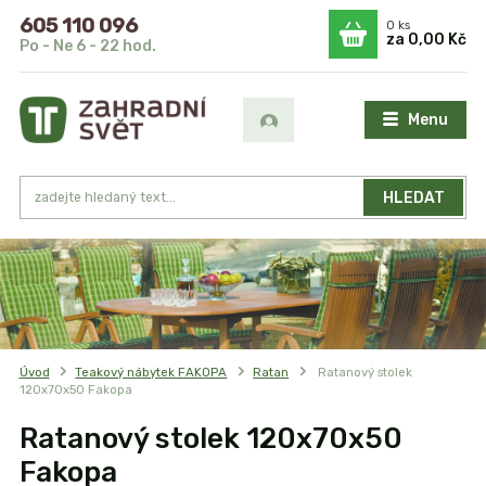
605 110 096
0
ks
za
0,00 Kč
Po - Ne 6 - 22 hod.
Menu
HLEDAT
Úvod
Teakový nábytek FAKOPA
Ratan
Ratanový stolek
120x70x50 Fakopa
Ratanový stolek 120x70x50
Fakopa