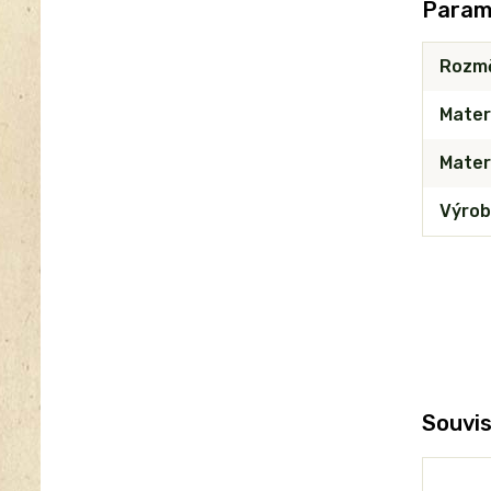
Param
Rozm
Mater
Materi
Výrob
Souvis