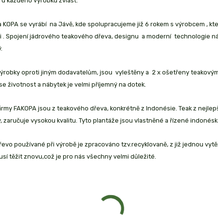
 u každého výrobku zvlášť.
 KOPA se vyrábí na Jávě, kde spolupracujeme již 6 rokem s výrobcem , kt
i . Spojení jádrového teakového dřeva, designu a moderní technologie nám
.
robky oproti jiným dodavatelům, jsou vyleštěny a 2 x ošetřeny teakovým 
se životnost a nábytek je velmi příjemný na dotek.
irmy FAKOPA jsou z teakového dřeva, konkrétně z Indonésie. Teak z nejlep
 zaručuje vysokou kvalitu. Tyto plantáže jsou vlastněné a řízené indonésk
evo používané při výrobě je zpracováno tzv.recyklovaně, z již jednou vyt
sí těžit znovu,což je pro nás všechny velmi důležité.