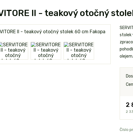
ITORE II - teakový otočný stol
SERVIT
stolek
zpracov
pohodl
olejem
Dos
Cen
2 
2 3
Číslo p