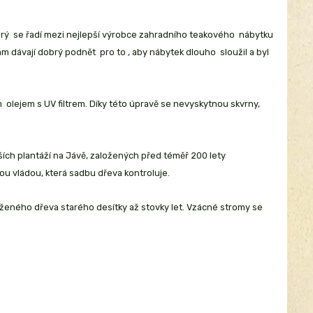
erý se řadí mezi nejlepší výrobce zahradního teakového nábytku
 dávají dobrý podnět pro to , aby nábytek dlouho sloužil a byl
olejem s UV filtrem. Díky této úpravě se nevyskytnou skvrny,
ších plantáží na Jávě, založených před téměř 200 lety
ou vládou, která sadbu dřeva kontroluje.
ěženého dřeva starého desítky až stovky let. Vzácné stromy se