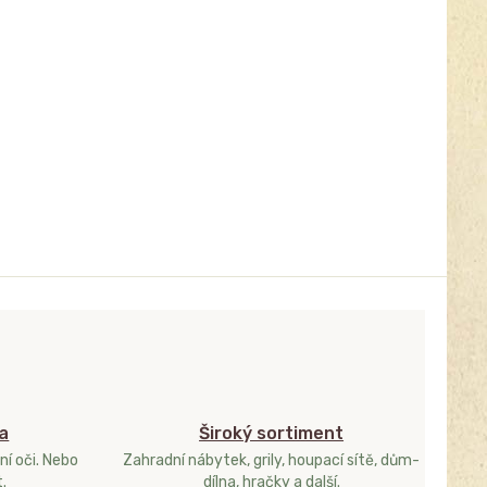
a
Široký sortiment
ní oči. Nebo
Zahradní nábytek, grily, houpací sítě, dům-
.
dílna, hračky a další.