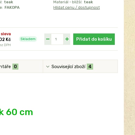
l:
teak
Materiál - bližší:
teak
e:
FAKOPA
Hlídat cenu / dostupnost
 sleva
Přidat do košíku
Skladem
02 Kč
ez DPH
ntáře
0
Související zboží
4
ek 60 cm