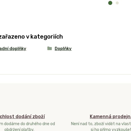
zařazeno v kategoriích
adní doplňky
Doplňky
chlost dodání zboží
Kamenná prodejn
ám dodáme do druhého dne od
Není nad to, zboží vidět na vlast
obdržení platby.
si ho přímo vyzkoušet