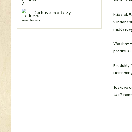
sledována
Dárkové poukazy
Nábytek Fa
v Indonési
nadčasový
Všechny vý
prodlouží 
Produkty f
Holanďany,
Teakové dř
tudíž nemu