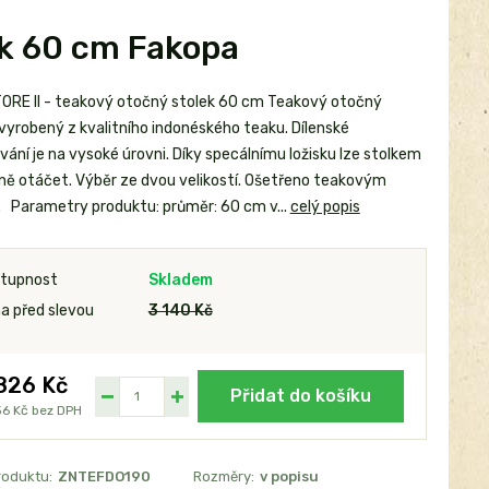
ek 60 cm Fakopa
ORE II - teakový otočný stolek 60 cm Teakový otočný
 vyrobený z kvalitního indonéského teaku. Dílenské
ání je na vysoké úrovni. Díky specálnímu ložisku lze stolkem
ně otáčet. Výběr ze dvou velikostí. Ošetřeno teakovým
. Parametry produktu: průměr: 60 cm v...
celý popis
tupnost
Skladem
a před slevou
3 140 Kč
826 Kč
Přidat do košíku
36 Kč
bez DPH
roduktu:
ZNTEFDO190
Rozměry:
v popisu