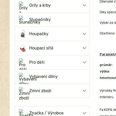
Dílenské z
Grily a krby
Díky specá
Slunečníky
Výběr ze d
Houpačky
Ošetřeno 
Houpací sítě
Parametr
Pro děti
průměr:
výška:
Vybavení dílny
hmotnost
Zimní zboží
Výrobky f
interiéru.
Fa KOPA do
Značka / Výrobce