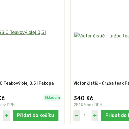
 Teakový olej 0,5 l Fakopa
Victor čistič - úržba teak 
Kč
340 Kč
Skladem
bez DPH
281 Kč
bez DPH
Přidat do košíku
Přidat do 