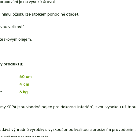
pracování je na vysoké úrovni.
lnímu ložisku lze stolkem pohodlně otáčet.
vou velikostí.
teakovým olejem.
y produktu:
60 cm
4 cm
:
6 kg
irmy KOPA jsou vhodné nejen pro dekoraci interiérů, svou vysokou užitn
dává výhradně výrobky s vyzkoušenou kvalitou a precizním provedením, vys