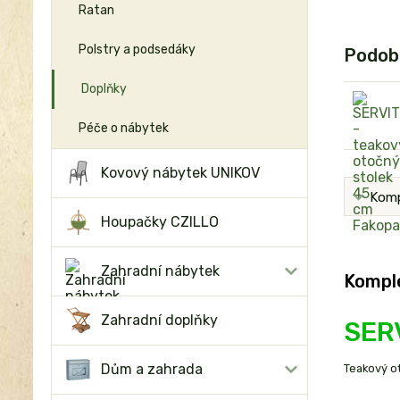
Ratan
Polstry a podsedáky
Podob
Doplňky
Péče o nábytek
Kovový nábytek UNIKOV
Komp
Houpačky CZILLO
Zahradní nábytek
Komple
Zahradní doplňky
SERV
Dům a zahrada
Teakový ot