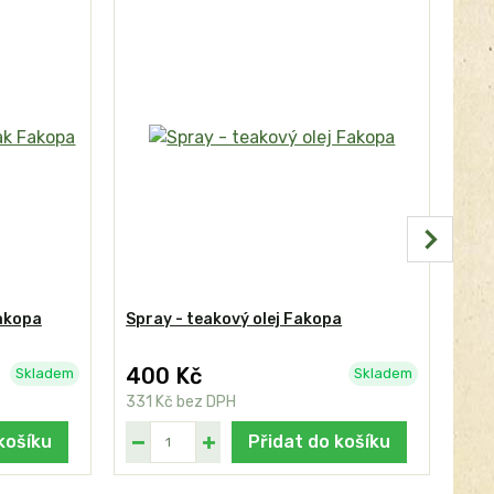
Fakopa
Spray - teakový olej Fakopa
CLA
400 Kč
48
Skladem
Skladem
331 Kč
bez DPH
397
košíku
Přidat do košíku