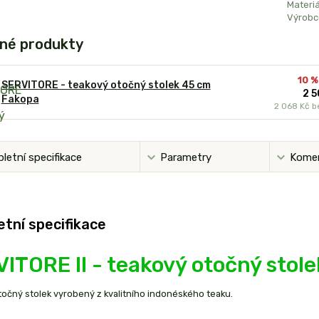
Materiá
Výrobc
né produkty
10 %
SERVITORE - teakový otočný stolek 45 cm
2 5
Fakopa
2 068 Kč
b
letní specifikace
Parametry
Kome
tní specifikace
ITORE II - teakový otočný stol
očný stolek vyrobený z kvalitního indonéského teaku.