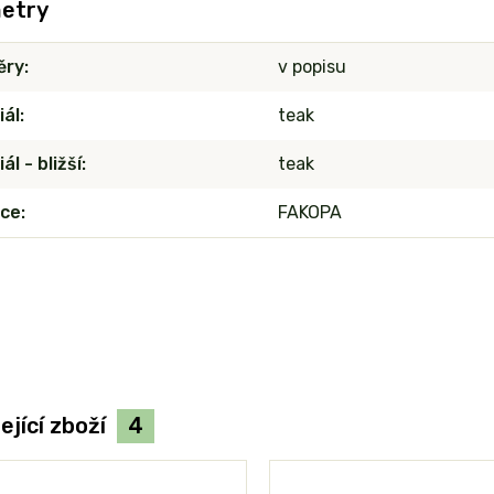
etry
ěry
v popisu
iál
teak
ál - bližší
teak
ce
FAKOPA
ející zboží
4