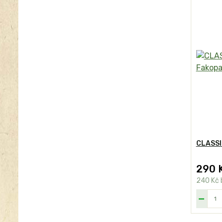
CLASSIC
290 
240 Kč