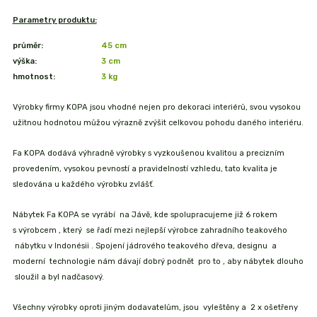
Parametry produktu:
průměr:
45 cm
výška:
3 cm
hmotnost:
3 kg
Výrobky firmy KOPA jsou vhodné nejen pro dekoraci interiérů, svou vysokou
užitnou hodnotou můžou výrazně zvýšit celkovou pohodu daného interiéru.
Fa KOPA dodává výhradně výrobky s vyzkoušenou kvalitou a precizním
provedením, vysokou pevností a pravidelností vzhledu, tato kvalita je
sledována u každého výrobku zvlášť.
Nábytek Fa KOPA se vyrábí na Jávě, kde spolupracujeme již 6 rokem
s výrobcem , který se řadí mezi nejlepší výrobce zahradního teakového
nábytku v Indonésii . Spojení jádrového teakového dřeva, designu a
moderní technologie nám dávají dobrý podnět pro to , aby nábytek dlouho
sloužil a byl nadčasový.
Všechny výrobky oproti jiným dodavatelům, jsou vyleštěny a 2 x ošetřeny