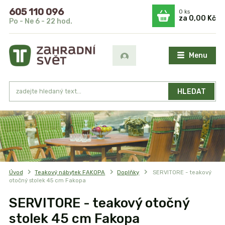
605 110 096
0
ks
za
0,00 Kč
Po - Ne 6 - 22 hod.
Menu
HLEDAT
Úvod
Teakový nábytek FAKOPA
Doplňky
SERVITORE - teakový
otočný stolek 45 cm Fakopa
SERVITORE - teakový otočný
stolek 45 cm Fakopa