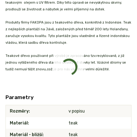
teakovým olejem s UV filtrem. Díky této úpravě se nevyskytnou skvrny,
prodlouží se životnost a nábytek je velmi příjemný na dotek.
Produkty firmy FAKOPA jsou z teakového dřeva, konkrétně z Indonésie. Teak
z nejlepších plantáží na Jávě, založených před téměř 200 lety Holanďany,
zaručuje vysokou kvalitu. Tyto plantáže jsou vlastněné a řízené indonéskou
vládou, která sadbu dřeva kontroluje.
Teakové dřevo používané při výrobě je zpracováno tzv.recyklovaně, z již
jednou vytěženého dřeva starého desítky až stovky let. Vzácné stromy se
tudíž nemusí těžit znovu,což je pro nás všechny velmi důležité.
Parametry
Rozměry
v popisu
Materiál
teak
Materiál - bližší
teak