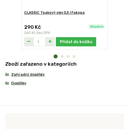
CLASSIC Teakový olej 0,5 l Fakopa
Victor čis
290 Kč
340 Kč
Skladem
240 Kč
bez DPH
281 Kč
bez
Přidat do košíku
Zboží zařazeno v kategoriích
Zahradní doplňky
Doplňky