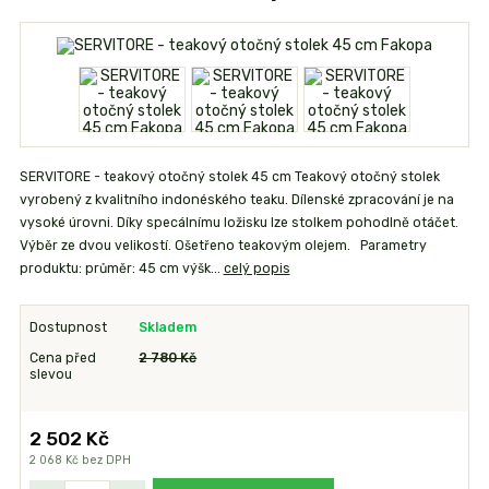
SERVITORE - teakový otočný stolek 45 cm Teakový otočný stolek
vyrobený z kvalitního indonéského teaku. Dílenské zpracování je na
vysoké úrovni. Díky specálnímu ložisku lze stolkem pohodlně otáčet.
Výběr ze dvou velikostí. Ošetřeno teakovým olejem. Parametry
produktu: průměr: 45 cm výšk...
celý popis
Dostupnost
Skladem
Cena před
2 780 Kč
slevou
2 502 Kč
2 068 Kč
bez DPH