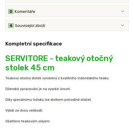
0
Komentáře
4
Související zboží
Kompletní specifikace
SERVITORE - teakový otočný
stolek 45 cm
Teakový otočný stolek vyrobený z kvalitního indonéského teaku.
Dílenské zpracování je na vysoké úrovni.
Díky specálnímu ložisku lze stolkem pohodlně otáčet.
Výběr ze dvou velikostí.
Ošetřeno teakovým olejem.