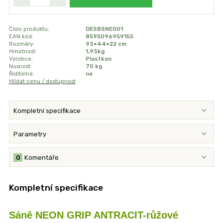
Číslo produktu:
DESBSNEG01
EAN kód:
8595096959155
Rozměry:
93×44×22 cm
Hmotnost:
1,93kg
Výrobce:
Plastkon
Nosnost:
70 kg
Řiditelné:
ne
Hlídat cenu / dostupnost
Kompletní specifikace
Parametry
0
Komentáře
Kompletní specifikace
Sáně NEON GRIP ANTRACIT-růžové