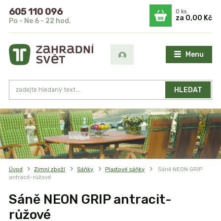
605 110 096
0
ks
za
0,00 Kč
Po - Ne 6 - 22 hod.
Menu
HLEDAT
Úvod
Zimní zboží
Sáňky
Plastové sáňky
Sáně NEON GRIP
antracit-růžové
Sáně NEON GRIP antracit-
růžové