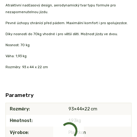
Atraktivní nadčasový design, aerodynamický tvar typu formule pro
nezapomenutelnou jízdu.
Pevné úchopy chránící před pádem. Maximální komfort i pro spolujezdce.
Díky nosnosti do 70kg vhodné i pro větší děti. Možnost jízdy ve dvou.
Nosnost: 70 kg
Váha: 1,93 kg
Rozměry: 93 x 44 x 22 cm
Parametry
Rozměry
93×44×22 cm
Hmotnost
1,93kg
Výrobce
Plastkon