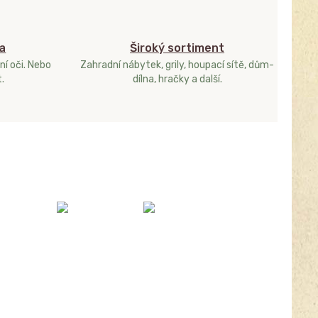
a
Široký sortiment
ní oči. Nebo
Zahradní nábytek, grily, houpací sítě, dům-
.
dílna, hračky a další.