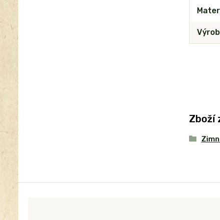
Mater
Výrob
Zboží 
Zimní