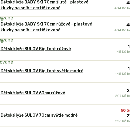
Dětské lyže BABY SKI 70cm žluté - plastové
4
kluzky na sníh - certifikované
404 Kč
b
Dětské lyže BABY SKI 70cm růžové - plastové
4
kluzky na sníh - certifikované
404 Kč
b
1
Dětské lyže SULOV Big foot růžové
145 Kč
b
1
Dětské lyže SULOV Big foot světle modré
145 Kč
b
2
Dětské lyže SULOV 60cm růžové
207 Kč
b
50 %
Dětské lyže SULOV 70cm světle modré
2
226 Kč
b