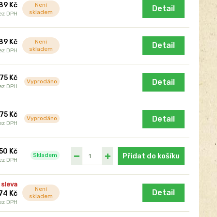
89 Kč
Není
Detail
skladem
ez DPH
89 Kč
Není
Detail
skladem
ez DPH
75 Kč
Detail
Vyprodáno
ez DPH
75 Kč
Detail
Vyprodáno
ez DPH
50 Kč
Skladem
Přidat do košíku
ez DPH
 sleva
Není
Detail
74 Kč
skladem
ez DPH