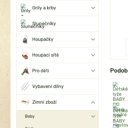
Grily a krby
Slunečníky
Houpačky
Houpací sítě
Podob
Pro děti
Vybavení dílny
Zimní zboží
Boby