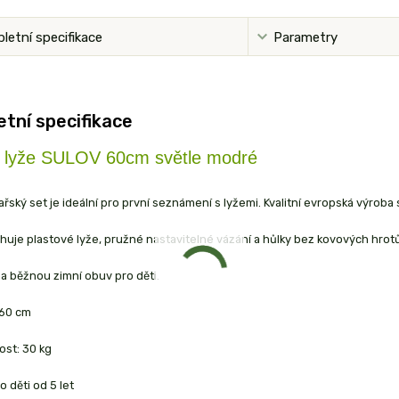
letní specifikace
Parametry
tní specifikace
 lyže SULOV 60cm světle modré
ařský set je ideální pro první seznámení s lyžemi. Kvalitní evropská výr
uje plastové lyže, pružné nastavitelné vázání a hůlky bez kovových hrotů
a běžnou zimní obuv pro děti.
 60 cm
ost: 30 kg
 děti od 5 let