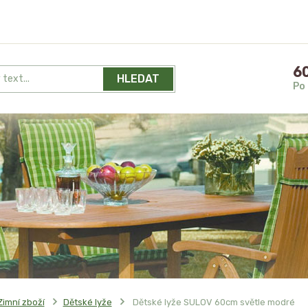
60
HLEDAT
Po 
Zimní zboží
Dětské lyže
Dětské lyže SULOV 60cm světle modré