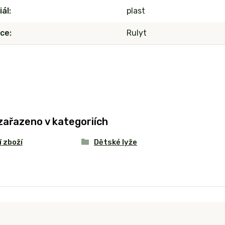
iál
plast
ce
Rulyt
zařazeno v kategoriích
 zboží
Dětské lyže