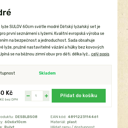
dré
 lyže SULOV 60cm světle modré Dětský lyžařský set je
 pro první seznámení s lyžemi. Kvalitní evropská výroba se
ním na bezpečnost a jednoduchost. Sada obsahuje
vé lyže, pružné nastavitelné vázání a hůlky bez kovových
Upíná se na běžnou zimní obuv pro děti. délka lyž...
celý popis
tupnost
Skladem
0 Kč
Přidat do košíku
 Kč
bez DPH
roduktu:
DESBLBS08
EAN kód:
4891223114461
y:
60x6x10cm
Materiál:
plast
e:
Rulyt
Hlídat cenu / dostupnost