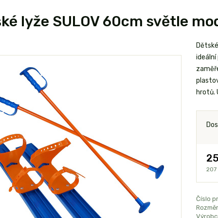
ké lyže SULOV 60cm světle mo
Dětské
ideální
zaměře
plasto
hrotů. 
Dos
25
207
Číslo p
Rozměr
Výrobc