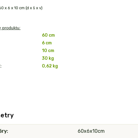
 x 6 x 10 cm (d x š x v)
 produktu:
60 cm
6 cm
10 cm
30 kg
:
0,62 kg
etry
ěry
60x6x10cm