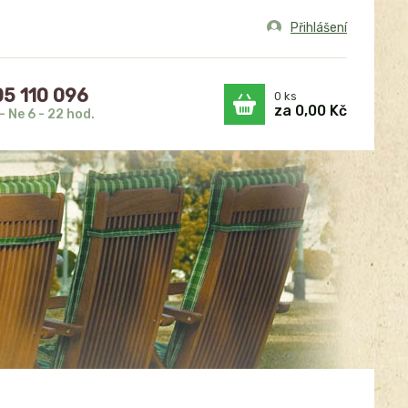
Přihlášení
5 110 096
0
ks
za
0,00 Kč
- Ne 6 - 22 hod.