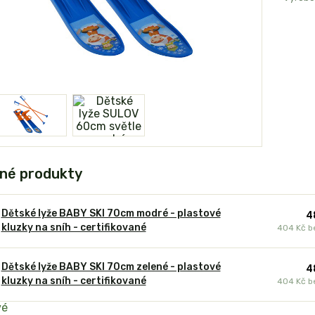
né produkty
Dětské lyže BABY SKI 70cm modré - plastové
4
kluzky na sníh - certifikované
404 Kč
b
Dětské lyže BABY SKI 70cm zelené - plastové
4
kluzky na sníh - certifikované
404 Kč
b