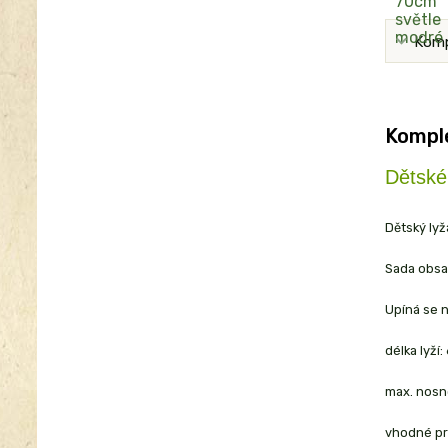
Komp
Komple
Dětské
Dětský lyž
Sada obsah
Upíná se n
délka lyží:
max. nosn
vhodné pro