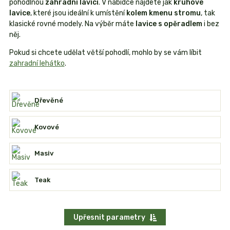
pohodlnou
zahradní lavici
. V nabídce najdete jak
kruhové
lavice
, které jsou ideální k umístění
kolem kmenu stromu
, tak
klasické rovné modely. Na výběr máte
lavice s opěradlem
i bez
něj.
Pokud si chcete udělat větší pohodlí, mohlo by se vám líbit
zahradní lehátko
.
Dřevěné
Kovové
Masiv
Teak
Upřesnit parametry