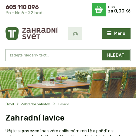
605 110 096
0
ks
za
0,00 Kč
Po - Ne 6 - 22 hod.
Menu
HLEDAT
Úvod
Zahradní nábytek
Lavice
Zahradní lavice
Užijte si
posezení
na svém oblíbeném místě a pořiďte si