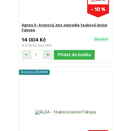
15 560 Kč
- 10 %
Agnes II- kruhová, bez opěradla teaková lavice
Fakopa
14 004 Kč
Skladem
11 574 Kč
bez DPH
Přidat do košíku
Doprava ZDARMA