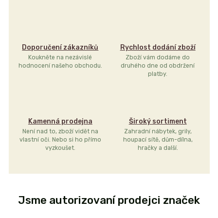
Doporučení zákazníků
Rychlost dodání zboží
Koukněte na nezávislé
Zboží vám dodáme do
hodnocení našeho obchodu.
druhého dne od obdržení
platby.
Kamenná prodejna
Široký sortiment
Není nad to, zboží vidět na
Zahradní nábytek, grily,
vlastní oči. Nebo si ho přímo
houpací sítě, dům-dílna,
vyzkoušet.
hračky a další.
Jsme autorizovaní prodejci značek