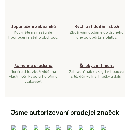
Doporučení zákazníků
Rychlost dodání zboží
Koukněte na nezávislé
Zboží vám dodáme do druhého
hodnocení našeho obchodu.
dne od obdržení platby.
Kamenná prodejna
Široký sortiment
Není nad to, zboží vidět na
Zahradní nábytek, grily, houpací
vlastní oči. Nebo si ho přímo
sítě, dům-dílna, hračky a další.
vyzkoušet.
Jsme autorizovaní prodejci značek