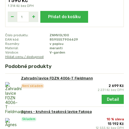
1 590 Kč
1 314 Kč
bez DPH
Přidat do košíku
Číslo produktu:
ZNMVGL100
EAN kód:
8595557906629
Rozměry:
v popisu
Materiál:
meranti
Výrobce:
V-garden
Hlídat cenu / dostupnost
Podobné produkty
Zahradní lavice FDZN 4006-T Fieldmann
2 699 Kč
Není skladem
2 231 Kč
bez DPH
Detail
Agnes - kruhová teaková lavice Fakopa
10 % sleva
Skladem
15 192 Kč
12 555 Kč
bez DPH