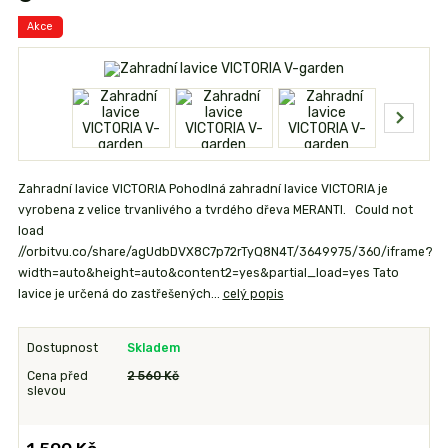
Akce
Zahradní lavice VICTORIA Pohodlná zahradní lavice VICTORIA je
vyrobena z velice trvanlivého a tvrdého dřeva MERANTI. Could not
load
//orbitvu.co/share/agUdbDVX8C7p72rTyQ8N4T/3649975/360/iframe?
width=auto&height=auto&content2=yes&partial_load=yes Tato
lavice je určená do zastřešených...
celý popis
Dostupnost
Skladem
Cena před
2 560 Kč
slevou