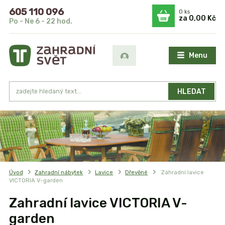
605 110 096
0
ks
za
0,00 Kč
Po - Ne 6 - 22 hod.
Menu
HLEDAT
Úvod
Zahradní nábytek
Lavice
Dřevěné
Zahradní lavice
VICTORIA V-garden
Zahradní lavice VICTORIA V-
garden