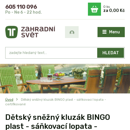
605 110 096
0
ks
za
0,00 Kč
Po - Ne 6 - 22 hod.
Menu
HLEDAT
Úvod
Dětský sněžný kluzák BINGO plast - sáňkovací lopata -
certifikované
Dětský sněžný kluzák BINGO
plast - sáňkovací lopata -