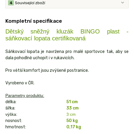
4
Související zboží
Kompletní specifikace
Dětský sněžný kluzák BINGO plast -
sáňkovací lopata certifikovaná
Sáňkovací lopata je navržena pro malé sportovce tak, aby se
dala pohodlně uchopit i v rukavicích.
Pro větší komfort jsou zvýšené postranice.
Vyrobeno v ČR.
Parametry produktu:
délka:
51 cm
šířka:
33 cm
výška:
3 cm
nosnost:
50 kg
hmotnost:
0,17 kg