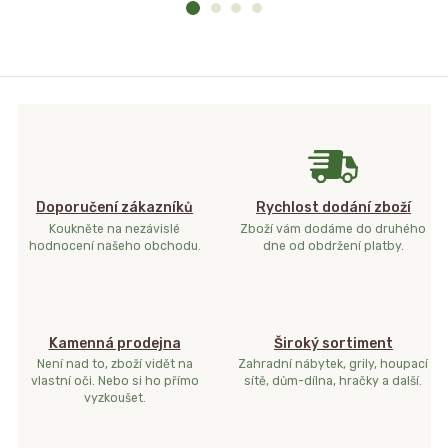
Doporučení zákazníků
Rychlost dodání zboží
Koukněte na nezávislé
Zboží vám dodáme do druhého
hodnocení našeho obchodu.
dne od obdržení platby.
Kamenná prodejna
Široký sortiment
Není nad to, zboží vidět na
Zahradní nábytek, grily, houpací
vlastní oči. Nebo si ho přímo
sítě, dům-dílna, hračky a další.
vyzkoušet.