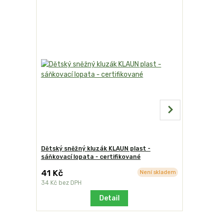
Dětský sněžný kluzák KLAUN plast -
Dětský sn
sáňkovací lopata - certifikované
sáňkovací 
41 Kč
2
Není skladem
cena od
34 Kč
bez DPH
cena od
21
Detail