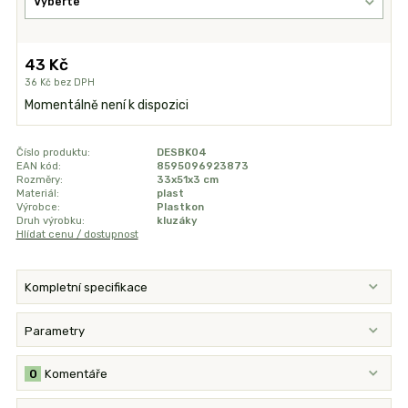
43 Kč
36 Kč
bez DPH
Momentálně není k dispozici
Číslo produktu:
DESBK04
EAN kód:
8595096923873
Rozměry:
33x51x3 cm
Materiál:
plast
Výrobce:
Plastkon
Druh výrobku:
kluzáky
Hlídat cenu / dostupnost
Kompletní specifikace
Parametry
0
Komentáře