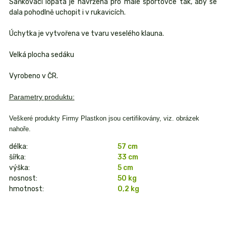
Sáňkovací lopata je navržena pro malé sportovce tak, aby se
dala pohodlně uchopit i v rukavicích.
Úchytka je vytvořena ve tvaru veselého klauna.
Velká plocha sedáku
Vyrobeno v ČR.
Parametry produktu:
Veškeré produkty Firmy Plastkon jsou certifikovány, viz. obrázek
nahoře.
délka:
57 cm
šířka:
33 cm
výška:
5 cm
nosnost:
50 kg
hmotnost:
0,2 kg