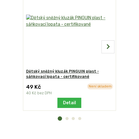
Dětský sněžný kluzák PINGUIN plast -
Dětský sn
sáňkovací lopata - certifikované
sáňkovací 
49 Kč
2
Není skladem
cena od
40 Kč
bez DPH
cena od
21
Detail