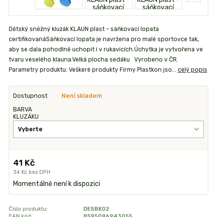
Dětský sněžný kluzák KLAUN plast - sáňkovací lopata
certifikovanáSáňkovací lopata je navržena pro malé sportovce tak,
aby se dala pohodlně uchopit i v rukavicích.Úchytka je vytvořena ve
tvaru veselého klauna.Velká plocha sedáku Vyrobeno v ČR.
Parametry produktu: Veškeré produkty Firmy Plastkon jso...
celý popis
Dostupnost
Není skladem
BARVA
KLUZÁKU
41 Kč
34 Kč
bez DPH
Momentálně není k dispozici
Číslo produktu:
DESBK02
EAN kód:
8595096943055