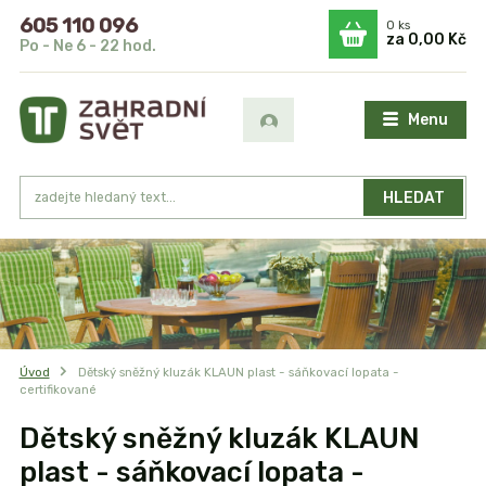
605 110 096
0
ks
za
0,00 Kč
Po - Ne 6 - 22 hod.
Menu
HLEDAT
Úvod
Dětský sněžný kluzák KLAUN plast - sáňkovací lopata -
certifikované
Dětský sněžný kluzák KLAUN
plast - sáňkovací lopata -