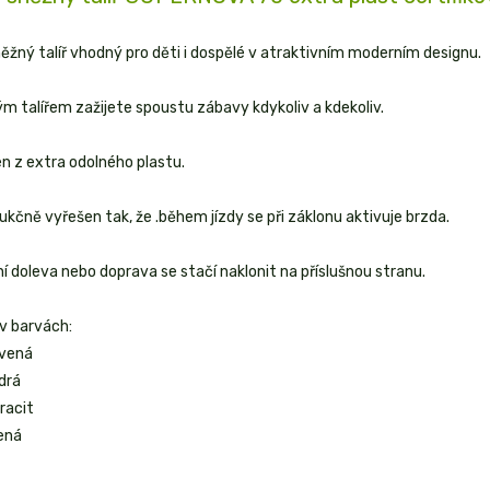
ěžný talíř vhodný pro děti i dospělé v atraktivním moderním designu.
m talířem zažijete spoustu zábavy kdykoliv a kdekoliv.
n z extra odolného plastu.
ukčně vyřešen tak, že .během jízdy se při záklonu aktivuje brzda.
í doleva nebo doprava se stačí naklonit na příslušnou stranu.
 v barvách:
vená
drá
racit
ená