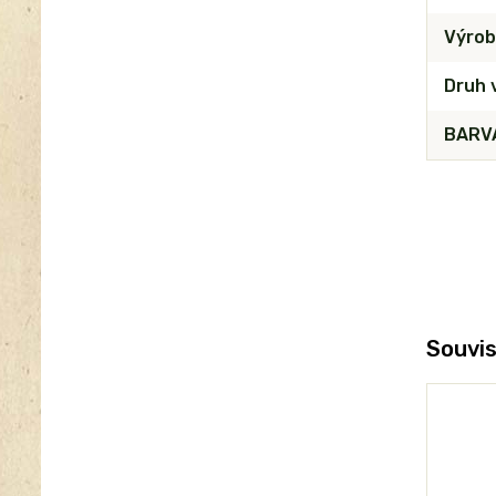
Výrob
Druh 
BARVA
Souvis