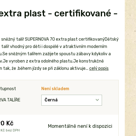
tra plast - certifikované -
 sněžný talíř SUPERNOVA 70 extra plast certifikovanýDětský
 talíř vhodný pro děti i dospělé v atraktivním moderním
u.Se sněžným talířem zažijete spoustu zábavy kdykoliv a
iv.Je vyroben z extra odolného plastu.Je konstrukčně
 tak, že .během jízdy se při záklonu aktivuje...
celý popis
tupnost
Není skladem
VA TALÍŘE
0 Kč
Momentálně není k dispozici
 Kč
bez DPH