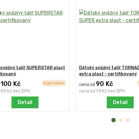
sněžný talíř SUPERSTAR plast
Dětský sněžný talíř TORN
fikovaný
extra plast - certifikovaný
100 Kč
90 Kč
Vyprodáno
d
cena od
d
83 Kč
bez DPH
cena od
74 Kč
bez DPH
Detail
Detail