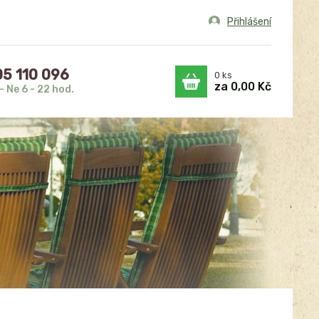
Přihlášení
5 110 096
0
ks
za
0,00 Kč
- Ne 6 - 22 hod.