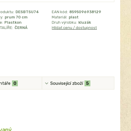
roduktu:
DESBTSU74
EAN kód:
8595096938129
y:
prum 70 cm
Materiál:
plast
e:
Plastkon
Druh výrobku:
kluzák
TALÍŘE:
ČERNÁ
Hlídat cenu / dostupnost
ntáře
0
Související zboží
5
ovaný