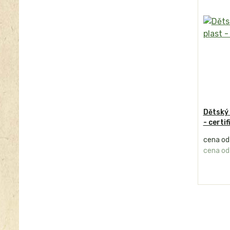
Dětský 
- certi
cena o
cena o