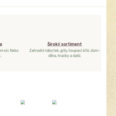
a
Široký sortiment
ní oči. Nebo
Zahradní nábytek, grily, houpací sítě, dům-
.
dílna, hračky a další.