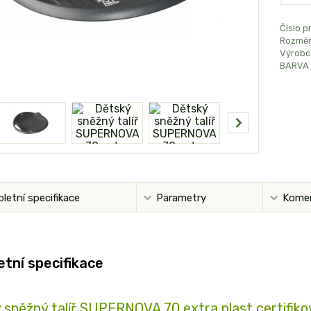
Číslo p
Rozměr
Výrobc
BARVA 
letní specifikace
Parametry
Kome
tní specifikace
 sněžný talíř SUPERNOVA 70 extra plast certifik