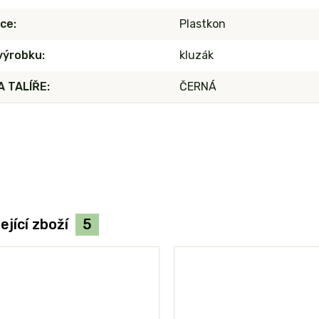
ce
Plastkon
výrobku
kluzák
 TALÍŘE
ČERNÁ
ející zboží
5