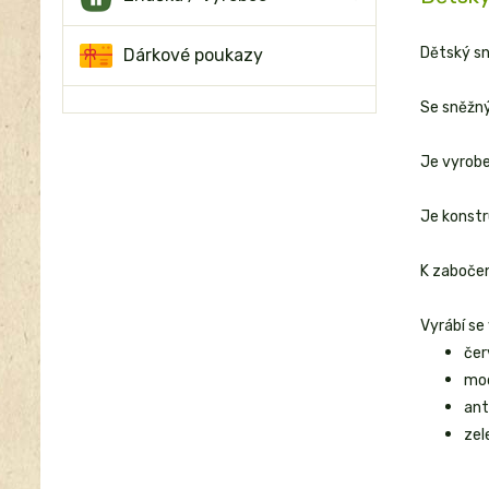
Dětský sn
Dárkové poukazy
Se sněžný
Je vyrobe
Je konstr
K zabočen
Vyrábí se
čer
mo
ant
zel