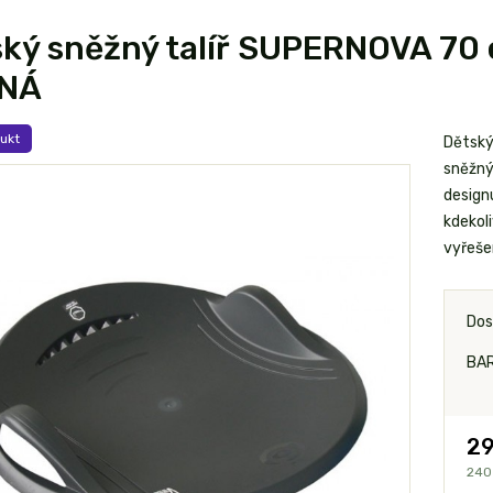
ký sněžný talíř SUPERNOVA 70 ex
NÁ
ukt
Dětský
sněžný
design
kdekol
vyřešen
Dos
BAR
29
240