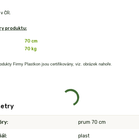
v ČR.
y produktu:
70 cm
70 kg
odukty Firmy Plastkon jsou certifikovány, viz. obrázek nahoře.
etry
ěry
prum 70 cm
iál
plast