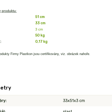
 produktu:
51 cm
33 cm
3 cm
50 kg
:
0,17 kg
odukty Firmy Plastkon jsou certifikovány, viz. obrázek nahoře.
etry
ěry
33x51x3 cm
iál
plast