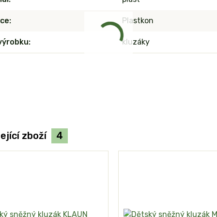
ce
Plastkon
výrobku
kluzáky
ející zboží
4