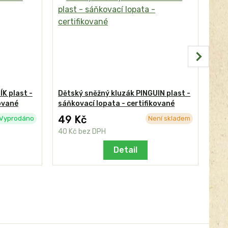
K plast -
Dětský sněžný kluzák PINGUIN plast -
Dět
kované
sáňkovací lopata - certifikované
sáň
49 Kč
Vyprodáno
Není skladem
cen
40 Kč
bez DPH
cen
Detail