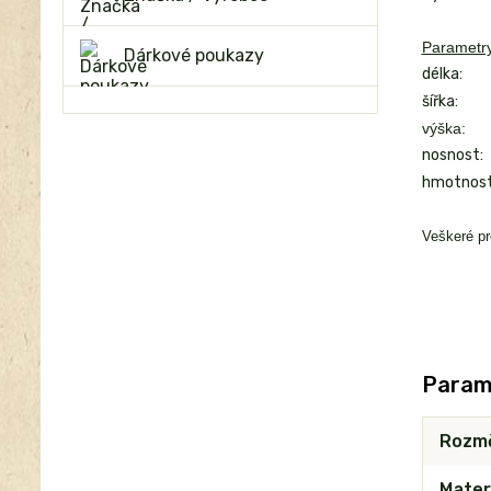
Parametry
Dárkové poukazy
délka:
šířka:
výška:
nosnost:
hmotnost
Veškeré pr
Param
Rozm
Mater