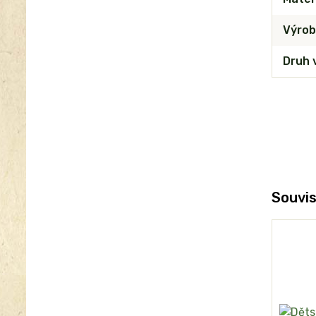
Výrob
Druh 
Souvis