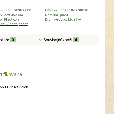
roduktu:
DESBK220
EAN kód:
8595096988018
y:
33x51x3 cm
Materiál:
plast
e:
Plastkon
Druh výrobku:
kluzáky
cenu / dostupnost
ntáře
0
Související zboží
4
tifikovaná
it i v rukavicích.