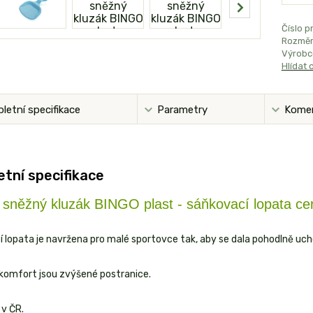
Číslo p
Rozměr
Výrobc
Hlídat 
letní specifikace
Parametry
Kome
tní specifikace
 sněžný kluzák BINGO plast - sáňkovací lopata cer
 lopata je navržena pro malé sportovce tak, aby se dala pohodlně uchop
 komfort jsou zvýšené postranice.
v ČR.