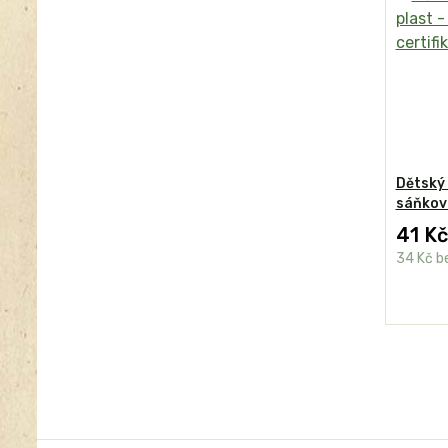
Dětský 
sáňkova
41 Kč
34 Kč
b