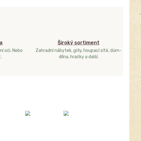
a
Široký sortiment
ní oči. Nebo
Zahradní nábytek, grily, houpací sítě, dům-
.
dílna, hračky a další.