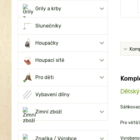
Grily a krby
Slunečníky
Houpačky
Komp
Houpací sítě
Pro děti
Komple
Dětský
Vybavení dílny
Sáňkovací
Zimní zboží
Pro větší
Značka / Výrobce
Vyrobeno 