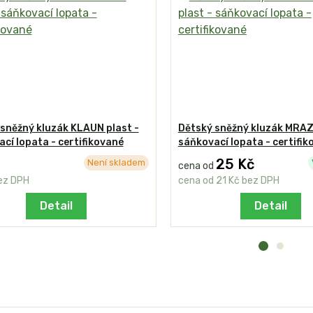
sněžný kluzák KLAUN plast -
Dětský sněžný kluzák MRAZÍ
cí lopata - certifikované
sáňkovací lopata - certifi
25 Kč
Není skladem
cena od
ez DPH
cena od
21 Kč
bez DPH
Detail
Detail