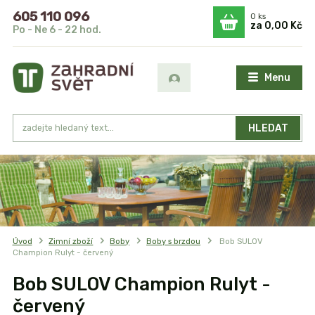
605 110 096
0
ks
za
0,00 Kč
Po - Ne 6 - 22 hod.
Menu
HLEDAT
Úvod
Zimní zboží
Boby
Boby s brzdou
Bob SULOV
Champion Rulyt - červený
Bob SULOV Champion Rulyt -
červený