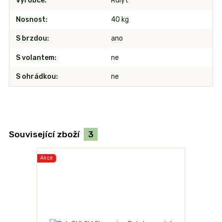
Výrobce
Rulyt
Nosnost
40 kg
S brzdou
ano
S volantem
ne
S ohrádkou
ne
Související zboží
3
Akce
Akce