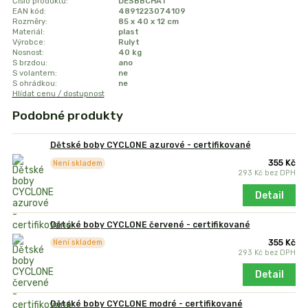
Číslo produktu:
DESBBCHA1
EAN kód:
4891223074109
Rozměry:
85 x 40 x 12 cm
Materiál:
plast
Výrobce:
Rulyt
Nosnost:
40 kg
S brzdou:
ano
S volantem:
ne
S ohrádkou:
ne
Hlídat cenu / dostupnost
Podobné produkty
Dětské boby CYCLONE azurové - certifikované
355 Kč
Není skladem
293 Kč
bez DPH
Detail
Dětské boby CYCLONE červené - certifikované
355 Kč
Není skladem
293 Kč
bez DPH
Detail
Dětské boby CYCLONE modré - certifikované