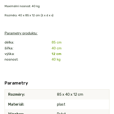
Maximální nosnost: 40 kg
Rozměry: 40 x 85 x 12 cm (š x d x v)
Parametry produktu:
délka:
85 cm
šířka:
40 cm
výška:
12 cm
40 kg
nosnost:
Parametry
Rozměry
85 x 40 x 12 cm
Materiál
plast