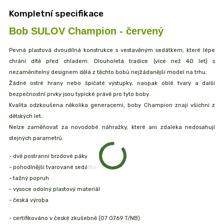
Kompletní specifikace
Bob SULOV Champion - červený
Pevná plastová dvoudílná konstrukce s vestavěným sedátkem, které lépe
chrání dítě před chladem. Dlouholetá tradice (více než 40 let) s
nezaměnitelný designem dělá z těchto bobů nejžádanější model na trhu.
Žádné ostré hrany nebo špičaté výstupky, naopak oblé tvary a další
bezpečnostní prvky jsou typické právě pro tyto boby.
Kvalita odzkoušena několika generacemi, boby Champion znají všichni z
dětských let.
Nelze zaměňovat za novodobé náhražky, které ani zdaleka nedosahují
stejných parametrů.
- dvě postranní brzdové páky
- pohodlnější tvarované sedátko
- tažný popruh
- vysoce odolný plastový materiál
- česká výroba
- certifikováno v české zkušebně (07 0769 T/NB)