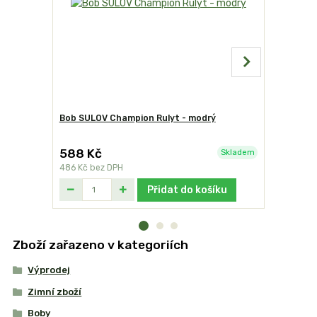
Bob SULOV Champion Rulyt - modrý
Bob SULOV
588 Kč
588 Kč
Skladem
486 Kč
bez DPH
486 Kč
bez
Přidat do košíku
Zboží zařazeno v kategoriích
Výprodej
Zimní zboží
Boby